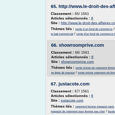
65.
http://www.le-droit-des-a
Classement :
65/ 1561
Articles sélectionnés :
8
Site :
http://www.le-droit-des-affaires.
Thèmes liés :
vente d un fond de commerce
/
et bail commercial
vente d'un fond de commerce b
66.
showroomprive.com
Classement :
66/ 1561
Articles sélectionnés :
8
Site :
showroomprive.com
Thèmes liés :
vente privee de vetement femm
/
en ligne de marque
vente privee vetement ski f
67.
justacote.com
Classement :
67/ 1561
Articles sélectionnés :
8
Site :
justacote.com
Thèmes liés :
vetement femme magasin paris
/
magasin de vetement pour femme pas cher
bouti