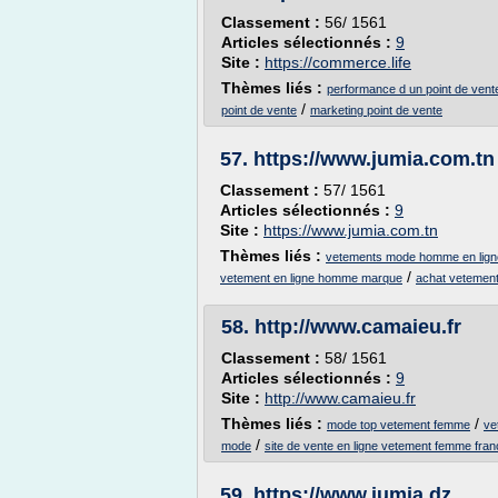
Classement :
56/ 1561
Articles sélectionnés :
9
Site :
https://commerce.life
Thèmes liés :
performance d un point de vent
/
point de vente
marketing point de vente
57.
https://www.jumia.com.tn
Classement :
57/ 1561
Articles sélectionnés :
9
Site :
https://www.jumia.com.tn
Thèmes liés :
vetements mode homme en lign
/
vetement en ligne homme marque
achat vetement
58.
http://www.camaieu.fr
Classement :
58/ 1561
Articles sélectionnés :
9
Site :
http://www.camaieu.fr
Thèmes liés :
/
mode top vetement femme
ve
/
mode
site de vente en ligne vetement femme fran
59.
https://www.jumia.dz