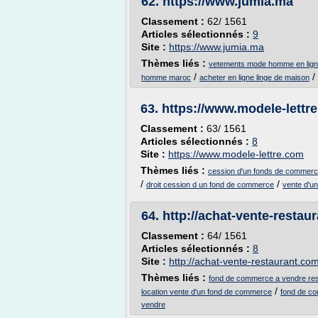
62.
https://www.jumia.ma
Classement :
62/ 1561
Articles sélectionnés :
9
Site :
https://www.jumia.ma
Thèmes liés :
vetements mode homme en lig
/
/
homme maroc
acheter en ligne linge de maison
63.
https://www.modele-lettr
Classement :
63/ 1561
Articles sélectionnés :
8
Site :
https://www.modele-lettre.com
Thèmes liés :
cession d'un fonds de commerce
/
/
droit cession d un fond de commerce
vente d'u
64.
http://achat-vente-restau
Classement :
64/ 1561
Articles sélectionnés :
8
Site :
http://achat-vente-restaurant.co
Thèmes liés :
fond de commerce a vendre rest
/
location vente d'un fond de commerce
fond de co
vendre