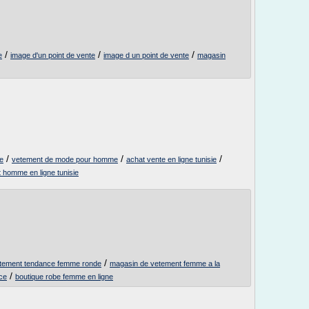
/
/
/
e
image d'un point de vente
image d un point de vente
magasin
/
/
/
e
vetement de mode pour homme
achat vente en ligne tunisie
 homme en ligne tunisie
/
tement tendance femme ronde
magasin de vetement femme a la
/
ce
boutique robe femme en ligne