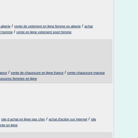
/
/
algerie
vente de vetement en ligne femme en algerie
achat
/
rt homme
vente en ligne vetement sport femme
/
/
rance
vente de chaussure en ligne france
vente chaussure marque
ussures femmes en ligne
/
/
/
site d achat en ligne pas cher
achat d'action sur internet
site
ente en ligne