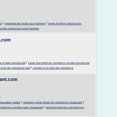
/
/
ne
vetement de mode pour homme
vente en ligne chaussures
vente chaussure sport homme
e.com
/
 et bail commercial
vente d'un fond de commerce et bail commercial
/
n fond de commerce bail
cession d un fond de commerce
rant.com
m
/
/
auration rapide
annonce vente fonds de commerce restaurant
/
mmerce a vendre paris restaurant
annonce fond de commerce a