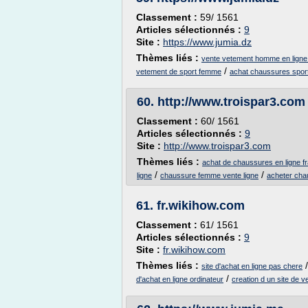
Classement :
59/ 1561
Articles sélectionnés :
9
Site :
https://www.jumia.dz
Thèmes liés :
vente vetement homme en ligne 
/
vetement de sport femme
achat chaussures spo
60.
http://www.troispar3.com
Classement :
60/ 1561
Articles sélectionnés :
9
Site :
http://www.troispar3.com
Thèmes liés :
achat de chaussures en ligne f
/
/
ligne
chaussure femme vente ligne
acheter cha
61.
fr.wikihow.com
Classement :
61/ 1561
Articles sélectionnés :
9
Site :
fr.wikihow.com
Thèmes liés :
site d'achat en ligne pas chere
/
d'achat en ligne ordinateur
creation d un site de v