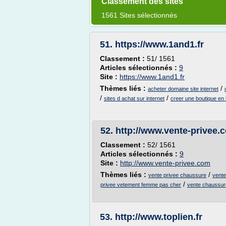
Classement des sites
1561 Sites sélectionnés
51.
https://www.1and1.fr
Classement :
51/ 1561
Articles sélectionnés :
9
Site :
https://www.1and1.fr
Thèmes liés :
/
acheter domaine site internet
/
/
sites d achat sur internet
creer une boutique en
52.
http://www.vente-privee.
Classement :
52/ 1561
Articles sélectionnés :
9
Site :
http://www.vente-privee.com
Thèmes liés :
/
vente privee chaussure
vente
/
privee vetement femme pas cher
vente chaussu
53.
http://www.toplien.fr