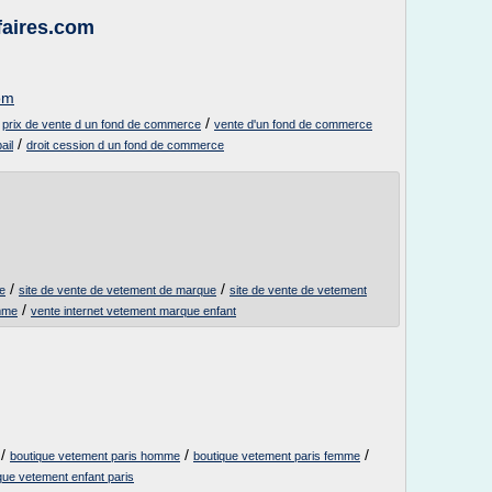
ffaires.com
com
/
/
prix de vente d un fond de commerce
vente d'un fond de commerce
/
ail
droit cession d un fond de commerce
/
/
e
site de vente de vetement de marque
site de vente de vetement
/
emme
vente internet vetement marque enfant
/
/
/
boutique vetement paris homme
boutique vetement paris femme
que vetement enfant paris