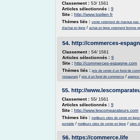
Classement :
53/ 1561
Articles sélectionnés :
9
Site :
http://www.toplien.fr
Thèmes liés :
vente vetement de marque pas 
/
d'achat en ligne
achat en ligne vetement femme gra
54.
http://commerces-espag
Classement :
54/ 1561
Articles sélectionnés :
9
Site :
http://commerces-espagne.com
Thèmes liés :
prix de vente d un fond de co
/
/
restaurant
prix d un fond de commerce
agence 
55.
http://www.lescomparate
Classement :
55/ 1561
Articles sélectionnés :
9
Site :
http://www.lescomparateurs.com
Thèmes liés :
meilleurs sites de vente en lign
/
/
portable
meilleurs sites de vente en ligne
sites d
56.
https://commerce.life