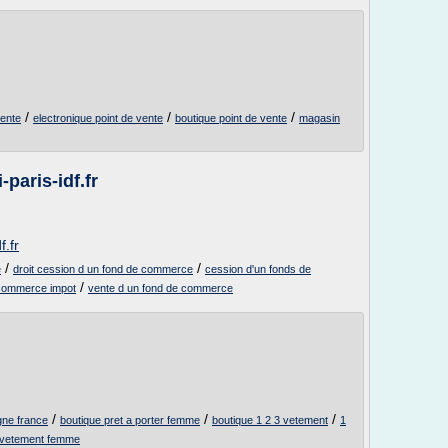
/
/
/
vente
electronique point de vente
boutique point de vente
magasin
-paris-idf.fr
f.fr
/
/
e
droit cession d un fond de commerce
cession d'un fonds de
/
 commerce impot
vente d un fond de commerce
/
/
/
gne france
boutique pret a porter femme
boutique 1 2 3 vetement
1
e vetement femme