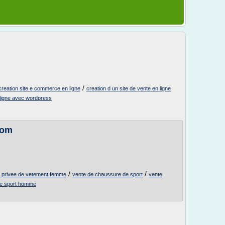
/
creation site e commerce en ligne
creation d un site de vente en ligne
 ligne avec wordpress
com
/
/
 privee de vetement femme
vente de chaussure de sport
vente
re sport homme