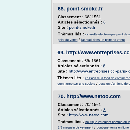
68.
point-smoke.fr
Classement :
68/ 1561
Articles sélectionnés :
8
Site :
point-smoke.fr
Thèmes liés :
cigarette electronique point de 
/
point de vente
l'accueil dans un point de vente
69.
http://www.entreprises.cci
Classement :
69/ 1561
Articles sélectionnés :
8
Site :
http://www.entreprises.cci-paris-id
Thèmes liés :
cession d un fond de commerc
/
commerce par une societe
cession d'un fond de
70.
http://www.netoo.com
Classement :
70/ 1561
Articles sélectionnés :
8
Site :
http://www.netoo.com
Thèmes liés :
boutique vetement homme en li
/
2 3 magasin de vetement
boutique vente en lign