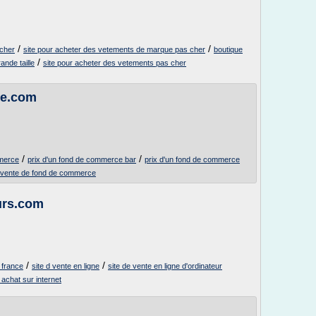
/
/
cher
site pour acheter des vetements de marque pas cher
boutique
/
nde taille
site pour acheter des vetements pas cher
ne.com
/
/
mmerce
prix d'un fond de commerce bar
prix d'un fond de commerce
vente de fond de commerce
urs.com
/
/
e france
site d vente en ligne
site de vente en ligne d'ordinateur
 achat sur internet