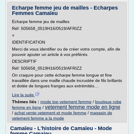
Echarpe femme jeu de mailles - Echarpes
Femmes Camaïeu
Echarpe femme jeu de mailles
Réf: 505658_0519H16/0519/AFRIZZ
×
IDENTIFICATION
Merci de vous identifier ou de créer votre compte, afin de
pouvoir ajouter un article à vos préférés.
DESCRIPTIF
Réf: 505658_0519H16/0519/AFRIZZ
On craqure pour cette écharpe femme longue et fine
travaillée dans une maille chaude incrustée de fils brillants
et dotée de longues franges aux extrémités....
Lire la suite
Thèmes liés :
mode top vetement femme
/
boutique robe
vetement femme mode en ligne
femme en ligne
/
/
achat vente vetement et mode femme
/
magasin de
vetement femme a la mode
Camaïeu - L'histoire de Camaïeu - Mode
femme Camaieu