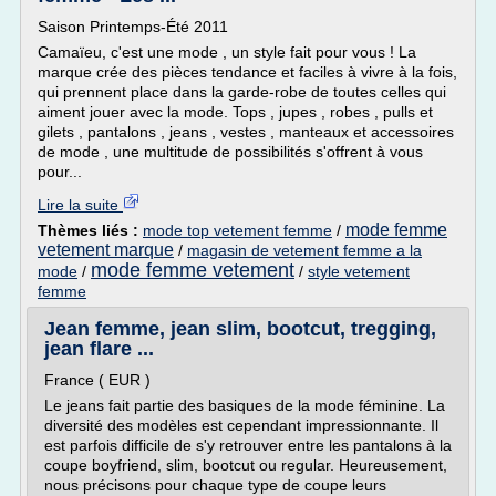
Saison Printemps-Été 2011
Camaïeu, c'est une mode , un style fait pour vous ! La
marque crée des pièces tendance et faciles à vivre à la fois,
qui prennent place dans la garde-robe de toutes celles qui
aiment jouer avec la mode. Tops , jupes , robes , pulls et
gilets , pantalons , jeans , vestes , manteaux et accessoires
de mode , une multitude de possibilités s'offrent à vous
pour...
Lire la suite
mode femme
Thèmes liés :
mode top vetement femme
/
vetement marque
/
magasin de vetement femme a la
mode femme vetement
mode
/
/
style vetement
femme
Jean femme, jean slim, bootcut, tregging,
jean flare ...
France ( EUR )
Le jeans fait partie des basiques de la mode féminine. La
diversité des modèles est cependant impressionnante. Il
est parfois difficile de s'y retrouver entre les pantalons à la
coupe boyfriend, slim, bootcut ou regular. Heureusement,
nous précisons pour chaque type de coupe leurs