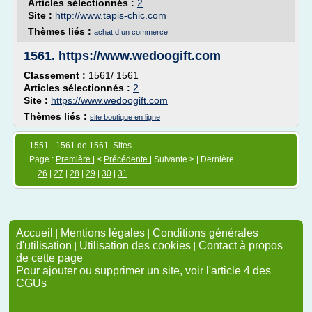
Articles sélectionnés :
2
Site :
http://www.tapis-chic.com
Thèmes liés :
achat d un commerce
1561.
https://www.wedoogift.com
Classement :
1561/ 1561
Articles sélectionnés :
2
Site :
https://www.wedoogift.com
Thèmes liés :
site boutique en ligne
1551 - 1561 de 1561 Sites
Page :
Première
| <
Précédente
| Suivante > | Dernière
...
26
|
27
|
28
|
29
|
30
|
31
Accueil
|
Mentions légales
|
Conditions générales
d'utilisation
|
Utilisation des cookies
|
Contact à propos
de cette page
Pour ajouter ou supprimer un site, voir l'article 4 des
CGUs