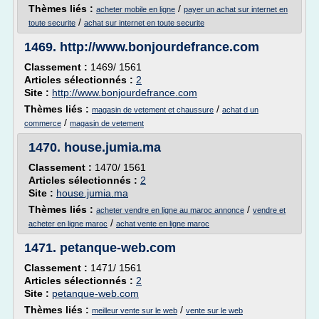
Thèmes liés :
/
acheter mobile en ligne
payer un achat sur internet en
/
toute securite
achat sur internet en toute securite
1469.
http://www.bonjourdefrance.com
Classement :
1469/ 1561
Articles sélectionnés :
2
Site :
http://www.bonjourdefrance.com
Thèmes liés :
/
magasin de vetement et chaussure
achat d un
/
commerce
magasin de vetement
1470.
house.jumia.ma
Classement :
1470/ 1561
Articles sélectionnés :
2
Site :
house.jumia.ma
Thèmes liés :
/
acheter vendre en ligne au maroc annonce
vendre et
/
acheter en ligne maroc
achat vente en ligne maroc
1471.
petanque-web.com
Classement :
1471/ 1561
Articles sélectionnés :
2
Site :
petanque-web.com
Thèmes liés :
/
meilleur vente sur le web
vente sur le web