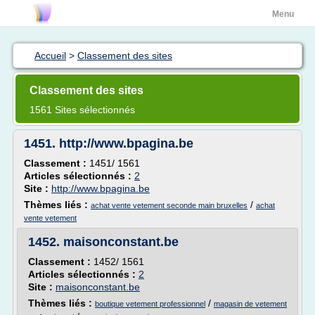
Menu
Accueil
>
Classement des sites
Classement des sites
1561 Sites sélectionnés
1451.
http://www.bpagina.be
Classement :
1451/ 1561
Articles sélectionnés :
2
Site :
http://www.bpagina.be
Thèmes liés :
/
achat vente vetement seconde main bruxelles
achat
vente vetement
1452.
maisonconstant.be
Classement :
1452/ 1561
Articles sélectionnés :
2
Site :
maisonconstant.be
Thèmes liés :
/
boutique vetement professionnel
magasin de vetement