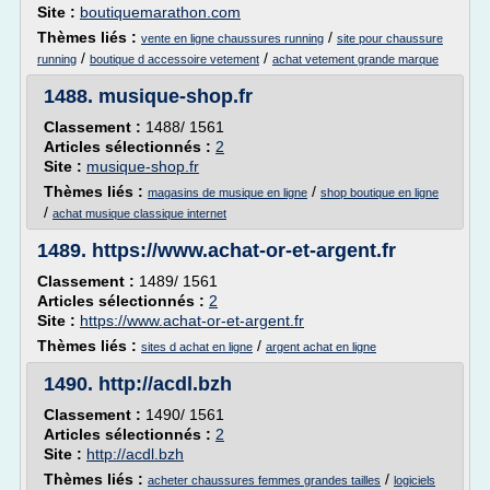
Site :
boutiquemarathon.com
Thèmes liés :
/
vente en ligne chaussures running
site pour chaussure
/
/
running
boutique d accessoire vetement
achat vetement grande marque
1488.
musique-shop.fr
Classement :
1488/ 1561
Articles sélectionnés :
2
Site :
musique-shop.fr
Thèmes liés :
/
magasins de musique en ligne
shop boutique en ligne
/
achat musique classique internet
1489.
https://www.achat-or-et-argent.fr
Classement :
1489/ 1561
Articles sélectionnés :
2
Site :
https://www.achat-or-et-argent.fr
Thèmes liés :
/
sites d achat en ligne
argent achat en ligne
1490.
http://acdl.bzh
Classement :
1490/ 1561
Articles sélectionnés :
2
Site :
http://acdl.bzh
Thèmes liés :
/
acheter chaussures femmes grandes tailles
logiciels