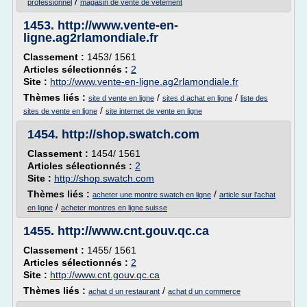
/
professionnel
magasin de vente de vetement
1453.
http://www.vente-en-
ligne.ag2rlamondiale.fr
Classement :
1453/ 1561
Articles sélectionnés :
2
Site :
http://www.vente-en-ligne.ag2rlamondiale.fr
Thèmes liés :
/
/
site d vente en ligne
sites d achat en ligne
liste des
/
sites de vente en ligne
site internet de vente en ligne
1454.
http://shop.swatch.com
Classement :
1454/ 1561
Articles sélectionnés :
2
Site :
http://shop.swatch.com
Thèmes liés :
/
acheter une montre swatch en ligne
article sur l'achat
/
en ligne
acheter montres en ligne suisse
1455.
http://www.cnt.gouv.qc.ca
Classement :
1455/ 1561
Articles sélectionnés :
2
Site :
http://www.cnt.gouv.qc.ca
Thèmes liés :
/
achat d un restaurant
achat d un commerce