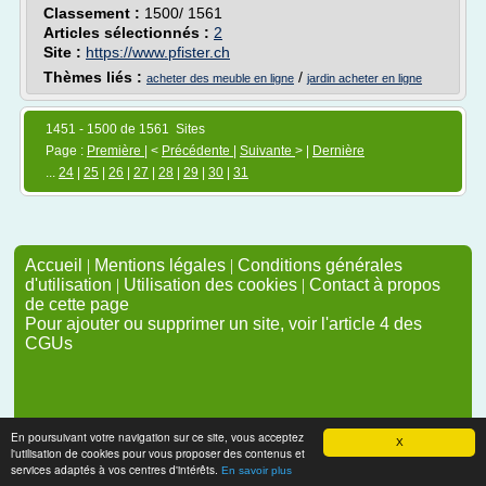
Classement :
1500/ 1561
Articles sélectionnés :
2
Site :
https://www.pfister.ch
Thèmes liés :
/
acheter des meuble en ligne
jardin acheter en ligne
1451 - 1500 de 1561 Sites
Page :
Première
| <
Précédente
|
Suivante
> |
Dernière
...
24
|
25
|
26
|
27
|
28
|
29
|
30
|
31
Accueil
|
Mentions légales
|
Conditions générales
d'utilisation
|
Utilisation des cookies
|
Contact à propos
de cette page
Pour ajouter ou supprimer un site, voir l'article 4 des
CGUs
En poursuivant votre navigation sur ce site, vous acceptez
X
l'utilisation de cookies pour vous proposer des contenus et
services adaptés à vos centres d'intérêts.
En savoir plus