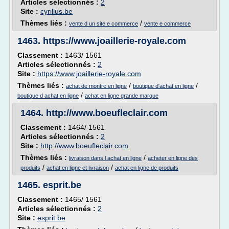
Articles sélectionnés :
2
Site :
cyrillus.be
Thèmes liés :
/
vente d un site e commerce
vente e commerce
1463.
https://www.joaillerie-royale.com
Classement :
1463/ 1561
Articles sélectionnés :
2
Site :
https://www.joaillerie-royale.com
Thèmes liés :
/
/
achat de montre en ligne
boutique d'achat en ligne
/
boutique d achat en ligne
achat en ligne grande marque
1464.
http://www.boeufleclair.com
Classement :
1464/ 1561
Articles sélectionnés :
2
Site :
http://www.boeufleclair.com
Thèmes liés :
/
livraison dans l achat en ligne
acheter en ligne des
/
/
produits
achat en ligne et livraison
achat en ligne de produits
1465.
esprit.be
Classement :
1465/ 1561
Articles sélectionnés :
2
Site :
esprit.be