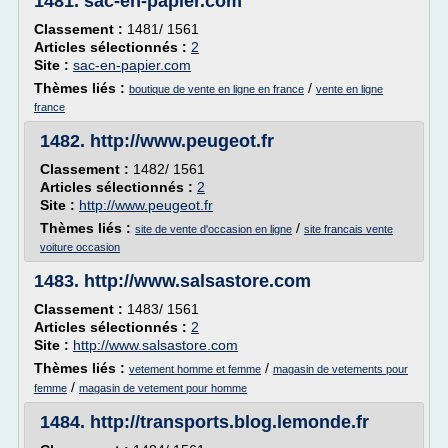
1481.
sac-en-papier.com
Classement :
1481/ 1561
Articles sélectionnés :
2
Site :
sac-en-papier.com
Thèmes liés :
/
boutique de vente en ligne en france
vente en ligne
france
1482.
http://www.peugeot.fr
Classement :
1482/ 1561
Articles sélectionnés :
2
Site :
http://www.peugeot.fr
Thèmes liés :
/
site de vente d'occasion en ligne
site francais vente
voiture occasion
1483.
http://www.salsastore.com
Classement :
1483/ 1561
Articles sélectionnés :
2
Site :
http://www.salsastore.com
Thèmes liés :
/
vetement homme et femme
magasin de vetements pour
/
femme
magasin de vetement pour homme
1484.
http://transports.blog.lemonde.fr