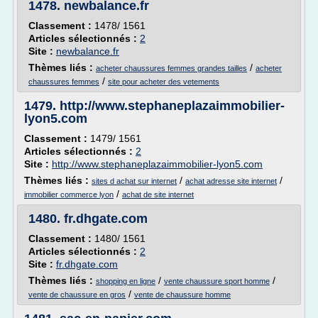
1478.
newbalance.fr
Classement :
1478/ 1561
Articles sélectionnés :
2
Site :
newbalance.fr
Thèmes liés :
/
acheter chaussures femmes grandes tailles
acheter
/
chaussures femmes
site pour acheter des vetements
1479.
http://www.stephaneplazaimmobilier-
lyon5.com
Classement :
1479/ 1561
Articles sélectionnés :
2
Site :
http://www.stephaneplazaimmobilier-lyon5.com
Thèmes liés :
/
/
sites d achat sur internet
achat adresse site internet
/
immobilier commerce lyon
achat de site internet
1480.
fr.dhgate.com
Classement :
1480/ 1561
Articles sélectionnés :
2
Site :
fr.dhgate.com
Thèmes liés :
/
/
shopping en ligne
vente chaussure sport homme
/
vente de chaussure en gros
vente de chaussure homme