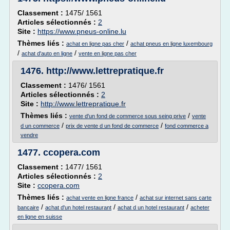
Classement :
1475/ 1561
Articles sélectionnés :
2
Site :
https://www.pneus-online.lu
Thèmes liés :
/
achat en ligne pas cher
achat pneus en ligne luxembourg
/
/
achat d'auto en ligne
vente en ligne pas cher
1476.
http://www.lettrepratique.fr
Classement :
1476/ 1561
Articles sélectionnés :
2
Site :
http://www.lettrepratique.fr
Thèmes liés :
/
vente d'un fond de commerce sous seing prive
vente
/
/
d un commerce
prix de vente d un fond de commerce
fond commerce a
vendre
1477.
ccopera.com
Classement :
1477/ 1561
Articles sélectionnés :
2
Site :
ccopera.com
Thèmes liés :
/
achat vente en ligne france
achat sur internet sans carte
/
/
/
bancaire
achat d'un hotel restaurant
achat d un hotel restaurant
acheter
en ligne en suisse