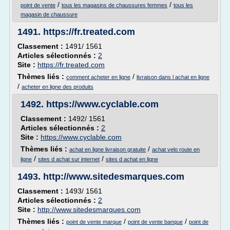
/
/
point de vente
tous les magasins de chaussures femmes
tous les
magasin de chaussure
1491.
https://fr.treated.com
Classement :
1491/ 1561
Articles sélectionnés :
2
Site :
https://fr.treated.com
Thèmes liés :
/
comment acheter en ligne
livraison dans l achat en ligne
/
acheter en ligne des produits
1492.
https://www.cyclable.com
Classement :
1492/ 1561
Articles sélectionnés :
2
Site :
https://www.cyclable.com
Thèmes liés :
/
achat en ligne livraison gratuite
achat velo route en
/
/
ligne
sites d achat sur internet
sites d achat en ligne
1493.
http://www.sitedesmarques.com
Classement :
1493/ 1561
Articles sélectionnés :
2
Site :
http://www.sitedesmarques.com
Thèmes liés :
/
/
point de vente marque
point de vente banque
point de