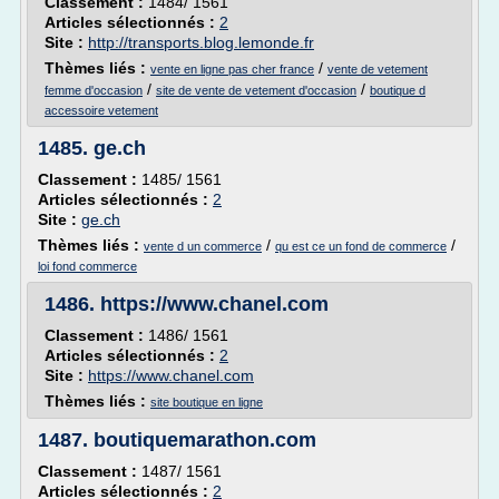
Classement :
1484/ 1561
Articles sélectionnés :
2
Site :
http://transports.blog.lemonde.fr
Thèmes liés :
/
vente en ligne pas cher france
vente de vetement
/
/
femme d'occasion
site de vente de vetement d'occasion
boutique d
accessoire vetement
1485.
ge.ch
Classement :
1485/ 1561
Articles sélectionnés :
2
Site :
ge.ch
Thèmes liés :
/
/
vente d un commerce
qu est ce un fond de commerce
loi fond commerce
1486.
https://www.chanel.com
Classement :
1486/ 1561
Articles sélectionnés :
2
Site :
https://www.chanel.com
Thèmes liés :
site boutique en ligne
1487.
boutiquemarathon.com
Classement :
1487/ 1561
Articles sélectionnés :
2