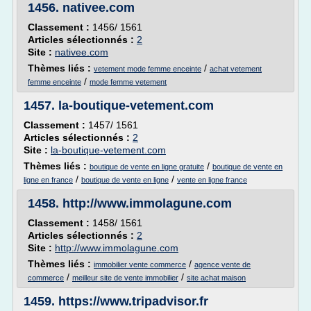
1456.
nativee.com
Classement :
1456/ 1561
Articles sélectionnés :
2
Site :
nativee.com
Thèmes liés :
/
vetement mode femme enceinte
achat vetement
/
femme enceinte
mode femme vetement
1457.
la-boutique-vetement.com
Classement :
1457/ 1561
Articles sélectionnés :
2
Site :
la-boutique-vetement.com
Thèmes liés :
/
boutique de vente en ligne gratuite
boutique de vente en
/
/
ligne en france
boutique de vente en ligne
vente en ligne france
1458.
http://www.immolagune.com
Classement :
1458/ 1561
Articles sélectionnés :
2
Site :
http://www.immolagune.com
Thèmes liés :
/
immobilier vente commerce
agence vente de
/
/
commerce
meilleur site de vente immobilier
site achat maison
1459.
https://www.tripadvisor.fr