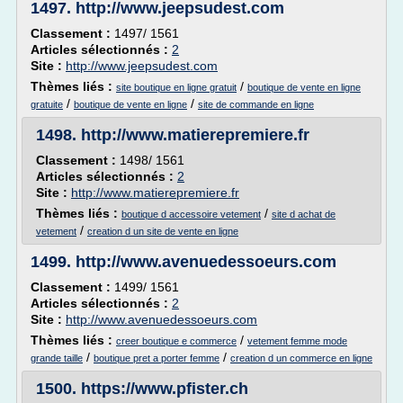
1497.
http://www.jeepsudest.com
Classement :
1497/ 1561
Articles sélectionnés :
2
Site :
http://www.jeepsudest.com
Thèmes liés :
/
site boutique en ligne gratuit
boutique de vente en ligne
/
/
gratuite
boutique de vente en ligne
site de commande en ligne
1498.
http://www.matierepremiere.fr
Classement :
1498/ 1561
Articles sélectionnés :
2
Site :
http://www.matierepremiere.fr
Thèmes liés :
/
boutique d accessoire vetement
site d achat de
/
vetement
creation d un site de vente en ligne
1499.
http://www.avenuedessoeurs.com
Classement :
1499/ 1561
Articles sélectionnés :
2
Site :
http://www.avenuedessoeurs.com
Thèmes liés :
/
creer boutique e commerce
vetement femme mode
/
/
grande taille
boutique pret a porter femme
creation d un commerce en ligne
1500.
https://www.pfister.ch