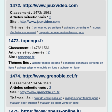
1472.
http://www.jeuxvideo.com
Classement :
1472/ 1561
Articles sélectionnés :
2
Site :
http://www.jeuxvideo.com
Thèmes liés :
/
/
acheter jeu pc en ligne
achat jeu pc en ligne
risques
/
d'acheter sur internet
magasin de vetement en france paris
1473.
topengo.fr
Classement :
1473/ 1561
Articles sélectionnés :
2
Site :
topengo.fr
Thèmes liés :
/
acheter mobile en ligne
conditions generales de vente en
/
/
ligne
acheter telephone mobile en ligne
acheter en ligne
1474.
http://www.grenoble.cci.fr
Classement :
1474/ 1561
Articles sélectionnés :
2
Site :
http://www.grenoble.cci.fr
Thèmes liés :
/
/
point de vente jeans lee
magasin sport femme paris
/
magasin sport internet
magasin de sport vente en ligne
1475.
https://www.pneus-online.lu