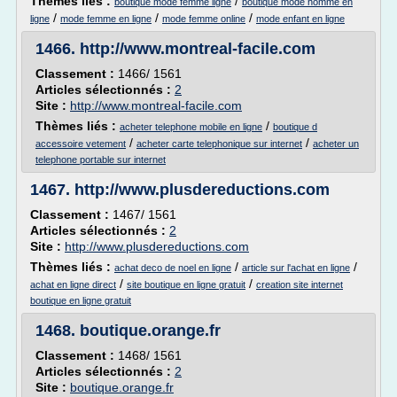
Thèmes liés :
/
boutique mode femme ligne
boutique mode homme en
/
/
/
ligne
mode femme en ligne
mode femme online
mode enfant en ligne
1466.
http://www.montreal-facile.com
Classement :
1466/ 1561
Articles sélectionnés :
2
Site :
http://www.montreal-facile.com
Thèmes liés :
/
acheter telephone mobile en ligne
boutique d
/
/
accessoire vetement
acheter carte telephonique sur internet
acheter un
telephone portable sur internet
1467.
http://www.plusdereductions.com
Classement :
1467/ 1561
Articles sélectionnés :
2
Site :
http://www.plusdereductions.com
Thèmes liés :
/
/
achat deco de noel en ligne
article sur l'achat en ligne
/
/
achat en ligne direct
site boutique en ligne gratuit
creation site internet
boutique en ligne gratuit
1468.
boutique.orange.fr
Classement :
1468/ 1561
Articles sélectionnés :
2
Site :
boutique.orange.fr