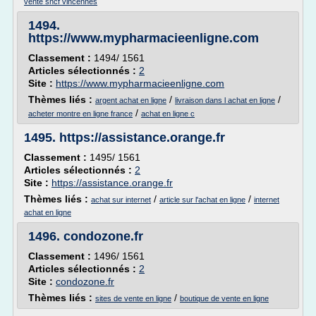
vente sncf vincennes
1494.
https://www.mypharmacieenligne.com
Classement :
1494/ 1561
Articles sélectionnés :
2
Site :
https://www.mypharmacieenligne.com
Thèmes liés :
/
/
argent achat en ligne
livraison dans l achat en ligne
/
acheter montre en ligne france
achat en ligne c
1495.
https://assistance.orange.fr
Classement :
1495/ 1561
Articles sélectionnés :
2
Site :
https://assistance.orange.fr
Thèmes liés :
/
/
achat sur internet
article sur l'achat en ligne
internet
achat en ligne
1496.
condozone.fr
Classement :
1496/ 1561
Articles sélectionnés :
2
Site :
condozone.fr
Thèmes liés :
/
sites de vente en ligne
boutique de vente en ligne