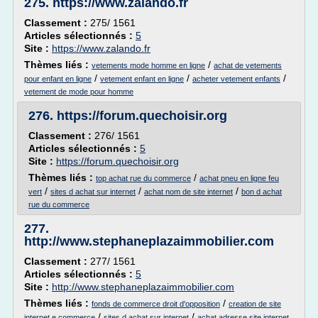
275.
https://www.zalando.fr
Classement :
275/ 1561
Articles sélectionnés :
5
Site :
https://www.zalando.fr
Thèmes liés :
/
vetements mode homme en ligne
achat de vetements
/
/
/
pour enfant en ligne
vetement enfant en ligne
acheter vetement enfants
vetement de mode pour homme
276.
https://forum.quechoisir.org
Classement :
276/ 1561
Articles sélectionnés :
5
Site :
https://forum.quechoisir.org
Thèmes liés :
/
top achat rue du commerce
achat pneu en ligne feu
/
/
/
vert
sites d achat sur internet
achat nom de site internet
bon d achat
rue du commerce
277.
http://www.stephaneplazaimmobilier.com
Classement :
277/ 1561
Articles sélectionnés :
5
Site :
http://www.stephaneplazaimmobilier.com
Thèmes liés :
/
fonds de commerce droit d'opposition
creation de site
/
/
internet e commerce
sites d achat sur internet
achat adresse site internet