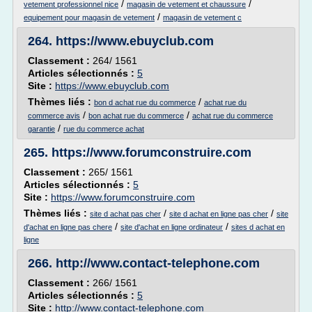
/
/
vetement professionnel nice
magasin de vetement et chaussure
/
equipement pour magasin de vetement
magasin de vetement c
264.
https://www.ebuyclub.com
Classement :
264/ 1561
Articles sélectionnés :
5
Site :
https://www.ebuyclub.com
Thèmes liés :
/
bon d achat rue du commerce
achat rue du
/
/
commerce avis
bon achat rue du commerce
achat rue du commerce
/
garantie
rue du commerce achat
265.
https://www.forumconstruire.com
Classement :
265/ 1561
Articles sélectionnés :
5
Site :
https://www.forumconstruire.com
Thèmes liés :
/
/
site d achat pas cher
site d achat en ligne pas cher
site
/
/
d'achat en ligne pas chere
site d'achat en ligne ordinateur
sites d achat en
ligne
266.
http://www.contact-telephone.com
Classement :
266/ 1561
Articles sélectionnés :
5
Site :
http://www.contact-telephone.com