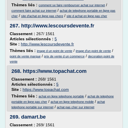
Thèmes liés :
/
comment se faire rembourser achat sur internet
/
comment faire achat sur internet
achat de telephone portable en ligne pas
/
/
cher
site d'achat en ligne pas chere
site d achat en ligne pas cher
267.
http://www.lescoursdevente.fr
Classement :
267/ 1561
Articles sélectionnés :
5
Site :
http://www.lescoursdevente.fr
Thèmes liés :
/
/
image d un point de vente
image d'un point de vente
/
/
point de vente marque
prix de vente d un commerce
decoration point de
vente
268.
https://www.topachat.com
Classement :
268/ 1561
Articles sélectionnés :
5
Site :
https://www.topachat.com
Thèmes liés :
/
achat en ligne telephone portable
achat de telephone
/
/
portable en ligne pas cher
achat en ligne telephone mobile
achat
/
telephone portable sur internet
achat pas cher sur internet
269.
damart.be
Classement :
269/ 1561