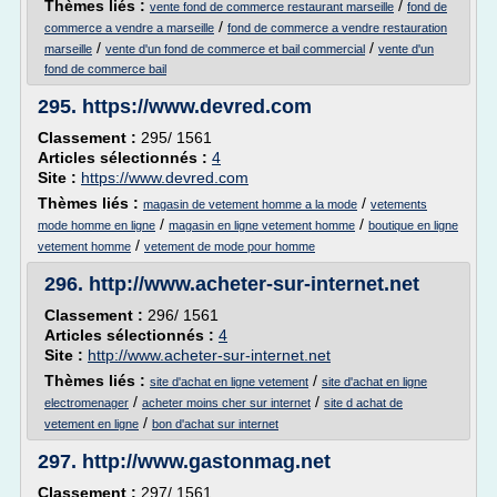
Thèmes liés :
/
vente fond de commerce restaurant marseille
fond de
/
commerce a vendre a marseille
fond de commerce a vendre restauration
/
/
marseille
vente d'un fond de commerce et bail commercial
vente d'un
fond de commerce bail
295.
https://www.devred.com
Classement :
295/ 1561
Articles sélectionnés :
4
Site :
https://www.devred.com
Thèmes liés :
/
magasin de vetement homme a la mode
vetements
/
/
mode homme en ligne
magasin en ligne vetement homme
boutique en ligne
/
vetement homme
vetement de mode pour homme
296.
http://www.acheter-sur-internet.net
Classement :
296/ 1561
Articles sélectionnés :
4
Site :
http://www.acheter-sur-internet.net
Thèmes liés :
/
site d'achat en ligne vetement
site d'achat en ligne
/
/
electromenager
acheter moins cher sur internet
site d achat de
/
vetement en ligne
bon d'achat sur internet
297.
http://www.gastonmag.net
Classement :
297/ 1561