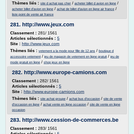
Thèmes liés :
/
/
site d achat pas cher
acheter billet d avion en ligne
/
/
acheter billet d'avion en ligne
achat de billet d'avion en ligne air france
liste point de vente air france
281.
http://www.jeux.com
Classement :
281/ 1561
Articles sélectionnés :
5
Site :
http://www.jeux.com
Thèmes liés :
/
vetement a la mode pour fille de 12 ans
boutique d
/
/
accessoire vetement
jeu de magasin de vetement en ligne gratuit
jeu de
/
mode gratuit en ligne
shop jeux en ligne
282.
http://www.europe-camions.com
Classement :
282/ 1561
Articles sélectionnés :
5
Site :
http://www.europe-camions.com
Thèmes liés :
/
/
site achat groupe
achat bus d'occasion
site de vente
/
/
d'occasion en ligne
achat vente en ligne occasion
site de vente en ligne
occasion
283.
http://www.cession-de-commerces.be
Classement :
283/ 1561
Articles sélectionnés :
5