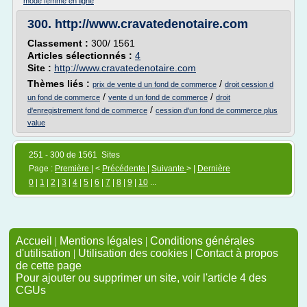
mode femme en ligne
300.
http://www.cravatedenotaire.com
Classement :
300/ 1561
Articles sélectionnés :
4
Site :
http://www.cravatedenotaire.com
Thèmes liés :
/
prix de vente d un fond de commerce
droit cession d
/
/
un fond de commerce
vente d un fond de commerce
droit
/
d'enregistrement fond de commerce
cession d'un fond de commerce plus
value
251 - 300 de 1561 Sites
Page :
Première
| <
Précédente
|
Suivante
> |
Dernière
0
|
1
|
2
|
3
|
4
|
5
|
6
|
7
|
8
|
9
|
10
...
Accueil
|
Mentions légales
|
Conditions générales
d'utilisation
|
Utilisation des cookies
|
Contact à propos
de cette page
Pour ajouter ou supprimer un site, voir l'article 4 des
CGUs