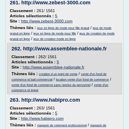
261.
http://www.zebest-3000.com
Classement :
261/ 1561
Articles sélectionnés :
5
Site :
http://www.zebest-3000.com
Thèmes liés :
/
jeux en ligne de mode pour fille gratuit
jeux de mode
/
/
gratuit en ligne
jeux en ligne de mode pour fille
jeux de creation de mode
/
gratuit en ligne
jeux de creation mode en ligne
262.
http://www.assemblee-nationale.fr
Classement :
262/ 1561
Articles sélectionnés :
5
Site :
http://www.assemblee-nationale.fr
Thèmes liés :
/
creation d un point de vente
vente d'un fond de
/
/
commerce et bail commercial
location vente d'un fond de commerce
/
vente d'un fond de commerce sans reprise du personnel
vente d'un
commerce et impot
263.
http://www.habipro.com
Classement :
263/ 1561
Articles sélectionnés :
5
Site :
http://www.habipro.com
Thèmes liés :
/
magasin de vetement professionnel
magasin de