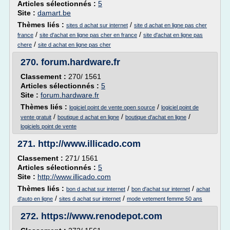
Articles sélectionnés :
5
Site :
damart.be
Thèmes liés :
/
sites d achat sur internet
site d achat en ligne pas cher
/
/
france
site d'achat en ligne pas cher en france
site d'achat en ligne pas
/
chere
site d achat en ligne pas cher
270.
forum.hardware.fr
Classement :
270/ 1561
Articles sélectionnés :
5
Site :
forum.hardware.fr
Thèmes liés :
/
logiciel point de vente open source
logiciel point de
/
/
/
vente gratuit
boutique d achat en ligne
boutique d'achat en ligne
logiciels point de vente
271.
http://www.illicado.com
Classement :
271/ 1561
Articles sélectionnés :
5
Site :
http://www.illicado.com
Thèmes liés :
/
/
bon d achat sur internet
bon d'achat sur internet
achat
/
/
d'auto en ligne
sites d achat sur internet
mode vetement femme 50 ans
272.
https://www.renodepot.com