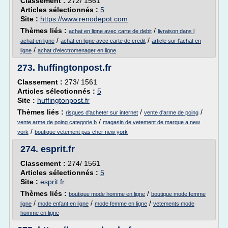
Classement :
272/ 1561
Articles sélectionnés :
5
Site :
https://www.renodepot.com
Thèmes liés :
/
achat en ligne avec carte de debit
livraison dans l
/
/
achat en ligne
achat en ligne avec carte de credit
article sur l'achat en
/
ligne
achat d'electromenager en ligne
273.
huffingtonpost.fr
Classement :
273/ 1561
Articles sélectionnés :
5
Site :
huffingtonpost.fr
Thèmes liés :
/
/
risques d'acheter sur internet
vente d'arme de poing
/
vente arme de poing categorie b
magasin de vetement de marque a new
/
york
boutique vetement pas cher new york
274.
esprit.fr
Classement :
274/ 1561
Articles sélectionnés :
5
Site :
esprit.fr
Thèmes liés :
/
boutique mode homme en ligne
boutique mode femme
/
/
/
ligne
mode enfant en ligne
mode femme en ligne
vetements mode
homme en ligne