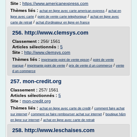
Site :
https://www.americanexpress.com
Thèmes liés :
/
achat en ligne avec carte american express
achat en
/
/
ligne avec carte
point de vente carte telephonique
achat en ligne avec
/
carte de retrait
achat d'ordinateur en ligne en france
256.
http://www.clemsys.com
Classement :
256/ 1561
Articles sélectionnés :
5
Site :
http://www.clemsys.com
Thèmes liés :
/
imprimante point de vente epson
point de vente
/
/
/
marque
imprimante point de vente
prix de vente d un commerce
vente
d un commerce
257.
mon-credit.org
Classement :
257/ 1561
Articles sélectionnés :
5
Site :
mon-credit.org
Thèmes liés :
/
achat en ligne avec carte de credit
comment faire achat
/
/
sur internet
comment se faire rembourser achat sur internet
boutique h&m
/
en ligne sur internet
achat en ligne avec carte de retrait
258.
http://www.leschaises.com