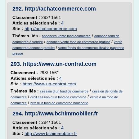
292.
http://achatcommerce.com
Classement :
292/ 1561
Articles sélectionnés :
4
Site :
http://achatcommerce.com
Thèmes liés :
/
annonces vente fond commerce
annonce fond de
/
/
commerce a vendre
annonce vente fond de commerce gratuite
vente
/
commerce annonce gratuite
vente fonds de commerce librairie papeterie
presse
293.
https://www.un-contrat.com
Classement :
293/ 1561
Articles sélectionnés :
4
Site :
https://www.un-contrat.com
Thèmes liés :
/
cession d un fond de commerce
cession de fonds de
/
/
commerce
droit cession d un fond de commerce
vente d un fond de
/
commerce
prix d'un fond de commerce boucherie
294.
http://www.bchimmobilier.fr
Classement :
294/ 1561
Articles sélectionnés :
4
Site :
http://www.bchimmobilier.fr