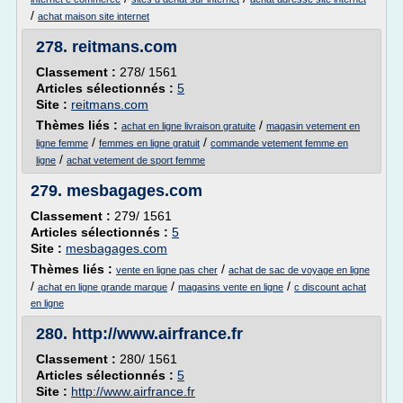
/
achat maison site internet
278.
reitmans.com
Classement :
278/ 1561
Articles sélectionnés :
5
Site :
reitmans.com
Thèmes liés :
/
achat en ligne livraison gratuite
magasin vetement en
/
/
ligne femme
femmes en ligne gratuit
commande vetement femme en
/
ligne
achat vetement de sport femme
279.
mesbagages.com
Classement :
279/ 1561
Articles sélectionnés :
5
Site :
mesbagages.com
Thèmes liés :
/
vente en ligne pas cher
achat de sac de voyage en ligne
/
/
/
achat en ligne grande marque
magasins vente en ligne
c discount achat
en ligne
280.
http://www.airfrance.fr
Classement :
280/ 1561
Articles sélectionnés :
5
Site :
http://www.airfrance.fr