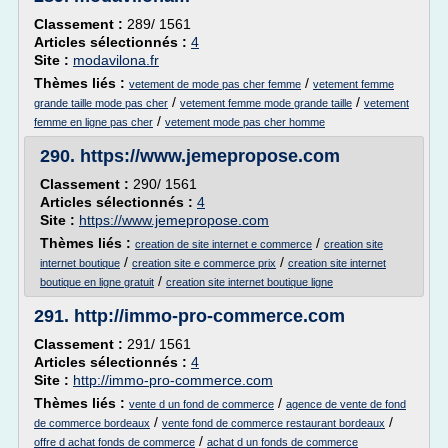
Classement :
289/ 1561
Articles sélectionnés :
4
Site :
modavilona.fr
Thèmes liés :
/
vetement de mode pas cher femme
vetement femme
/
/
grande taille mode pas cher
vetement femme mode grande taille
vetement
/
femme en ligne pas cher
vetement mode pas cher homme
290.
https://www.jemepropose.com
Classement :
290/ 1561
Articles sélectionnés :
4
Site :
https://www.jemepropose.com
Thèmes liés :
/
creation de site internet e commerce
creation site
/
/
internet boutique
creation site e commerce prix
creation site internet
/
boutique en ligne gratuit
creation site internet boutique ligne
291.
http://immo-pro-commerce.com
Classement :
291/ 1561
Articles sélectionnés :
4
Site :
http://immo-pro-commerce.com
Thèmes liés :
/
vente d un fond de commerce
agence de vente de fond
/
/
de commerce bordeaux
vente fond de commerce restaurant bordeaux
/
offre d achat fonds de commerce
achat d un fonds de commerce