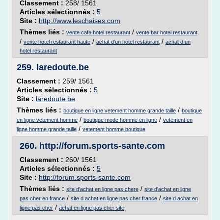
Classement :
258/ 1561
Articles sélectionnés :
5
Site :
http://www.leschaises.com
Thèmes liés :
/
vente cafe hotel restaurant
vente bar hotel restaurant
/
/
/
vente hotel restaurant haute
achat d'un hotel restaurant
achat d un
hotel restaurant
259.
laredoute.be
Classement :
259/ 1561
Articles sélectionnés :
5
Site :
laredoute.be
Thèmes liés :
/
boutique en ligne vetement homme grande taille
boutique
/
/
en ligne vetement homme
boutique mode homme en ligne
vetement en
/
ligne homme grande taille
vetement homme boutique
260.
http://forum.sports-sante.com
Classement :
260/ 1561
Articles sélectionnés :
5
Site :
http://forum.sports-sante.com
Thèmes liés :
/
site d'achat en ligne pas chere
site d'achat en ligne
/
/
pas cher en france
site d achat en ligne pas cher france
site d achat en
/
ligne pas cher
achat en ligne pas cher site