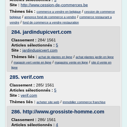
Site :
http://www.cession-de-commerces.be
Thèmes liés :
/
commerce a vendre en belgique
cession de commerce
/
/
belgique
annonce fond de commerce a vendre
commerce restaurant a
/
vendre
fond de commerce a vendre restauration
284.
jardindupicvert.com
Classement :
284/ 1561
Articles sélectionnés :
5
Site :
jardindupicvert.com
Thèmes liés :
/
achat de plantes en ligne
achat plantes jardin en ligne
/
/
/
magasin vert vente en ligne
magasins vente en ligne
site d vente en
ligne
285.
verif.com
Classement :
285/ 1561
Articles sélectionnés :
5
Site :
verif.com
Thèmes liés :
/
acheter site web
immobilier commerce franchise
286.
http://www.grossiste-homme.com
Classement :
286/ 1561
Articles sélectionnés :
4