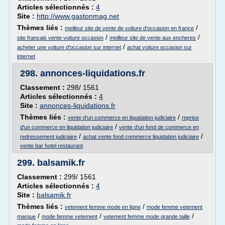
Articles sélectionnés :
4
Site :
http://www.gastonmag.net
Thèmes liés :
/
meilleur site de vente de voiture d'occasion en france
/
/
site francais vente voiture occasion
meilleur site de vente aux encheres
/
acheter une voiture d'occasion sur internet
achat voiture occasion sur
internet
298.
annonces-liquidations.fr
Classement :
298/ 1561
Articles sélectionnés :
4
Site :
annonces-liquidations.fr
Thèmes liés :
/
vente d'un commerce en liquidation judiciaire
reprise
/
d'un commerce en liquidation judiciaire
vente d'un fond de commerce en
/
/
redressement judiciaire
achat vente fond commerce liquidation judiciaire
vente bar hotel restaurant
299.
balsamik.fr
Classement :
299/ 1561
Articles sélectionnés :
4
Site :
balsamik.fr
Thèmes liés :
/
vetement femme mode en ligne
mode femme vetement
/
/
/
marque
mode femme vetement
vetement femme mode grande taille