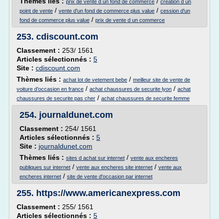
Thèmes liés :
/
prix de vente d un fond de commerce
creation d un
/
/
point de vente
vente d'un fond de commerce plus value
cession d'un
/
fond de commerce plus value
prix de vente d un commerce
253.
cdiscount.com
Classement :
253/ 1561
Articles sélectionnés :
5
Site :
cdiscount.com
Thèmes liés :
/
achat lot de vetement bebe
meilleur site de vente de
/
/
voiture d'occasion en france
achat chaussures de securite lyon
achat
/
chaussures de securite pas cher
achat chaussures de securite femme
254.
journaldunet.com
Classement :
254/ 1561
Articles sélectionnés :
5
Site :
journaldunet.com
Thèmes liés :
/
sites d achat sur internet
vente aux encheres
/
/
publiques sur internet
vente aux encheres site internet
vente aux
/
encheres internet
site de vente d'occasion par internet
255.
https://www.americanexpress.com
Classement :
255/ 1561
Articles sélectionnés :
5