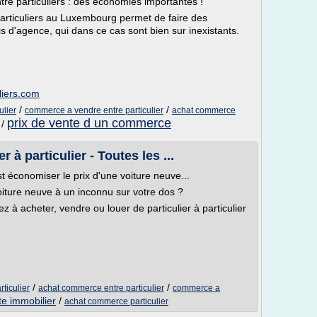
e particuliers : des économies importantes !
articuliers au Luxembourg permet de faire des
s d'agence, qui dans ce cas sont bien sur inexistants.
liers.com
/
/
ulier
commerce a vendre entre particulier
achat commerce
prix de vente d un commerce
/
 à particulier - Toutes les ...
st économiser le prix d'une voiture neuve...
iture neuve à un inconnu sur votre dos ?
ez à acheter, vendre ou louer de particulier à particulier
/
/
ticulier
achat commerce entre particulier
commerce a
te immobilier
/
achat commerce particulier