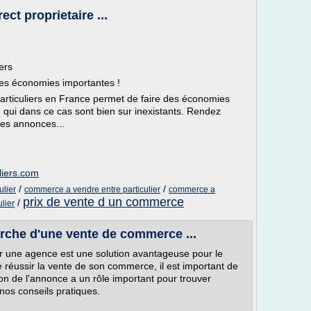
t proprietaire ...
ers
des économies importantes !
articuliers en France permet de faire des économies
, qui dans ce cas sont bien sur inexistants. Rendez
les annonces...
liers.com
/
/
ulier
commerce a vendre entre particulier
commerce a
prix de vente d un commerce
/
lier
che d'une vente de commerce ...
une agence est une solution avantageuse pour le
 réussir la vente de son commerce, il est important de
on de l'annonce a un rôle important pour trouver
nos conseils pratiques.