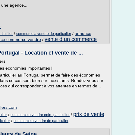
 une agence...
r
/
/
annonce
ticulier
commerce a vendre de particulier
vente d un commerce
ce commerce vendre
/
rtugal - Location et vente de ...
ers
 des économies importantes !
articulier au Portugal permet de faire des économies
 dans ce cas sont bien sur inexistants. Rendez vous sur
nces qui correspondent à vos attentes en termes de...
liers.com
prix de vente
/
/
ulier
commerce a vendre entre particulier
/
culier
commerce a vendre de particulier
Hauts de Seine