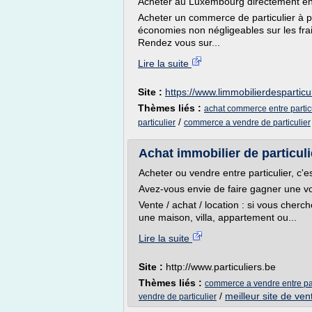
Acheter au Luxembourg directement entr
Acheter un commerce de particulier à p
économies non négligeables sur les frai
Rendez vous sur...
Lire la suite
Site :
https://www.limmobilierdesparticu
Thèmes liés :
achat commerce entre partic
/
particulier
commerce a vendre de particulier
Achat immobilier de particulier
Acheter ou vendre entre particulier, c'e
Avez-vous envie de faire gagner une vo
Vente / achat / location : si vous cherch
une maison, villa, appartement ou...
Lire la suite
Site :
http://www.particuliers.be
Thèmes liés :
commerce a vendre entre par
/
meilleur site de ven
vendre de particulier