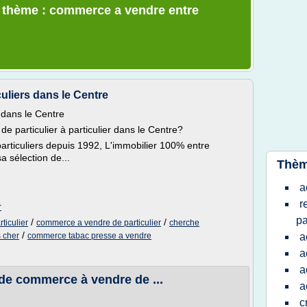
e thème : commerce a vendre entre
uliers dans le Centre
 dans le Centre
 particulier à particulier dans le Centre?
particuliers depuis 1992, L'immobilier 100% entre
a sélection de...
Thèm
a
r
r
pa
/
/
ticulier
commerce a vendre de particulier
cherche
/
 cher
commerce tabac presse a vendre
a
a
a
e commerce à vendre de ...
a
c