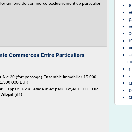
ier un fond de commerce exclusivement de particulier
a
v
...
p
v
a
r
r
v
te Commerces Entre Particuliers
a
c
p
a
Nle 20 (fort passage) Ensemble immobilier 15.000
 1.300 000 EUR
c
r + appart. F2 à l'étage avec park. Loyer 1.100 EUR
a
illejuif (94)
c