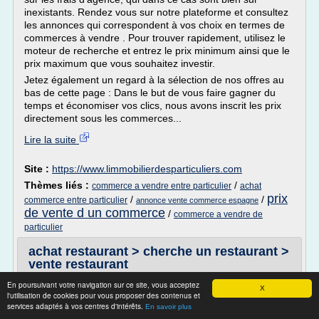
inexistants. Rendez vous sur notre plateforme et consultez
les annonces qui correspondent à vos choix en termes de
commerces à vendre . Pour trouver rapidement, utilisez le
moteur de recherche et entrez le prix minimum ainsi que le
prix maximum que vous souhaitez investir.
Jetez également un regard à la sélection de nos offres au
bas de cette page : Dans le but de vous faire gagner du
temps et économiser vos clics, nous avons inscrit les prix
directement sous les commerces...
Lire la suite
Site :
https://www.limmobilierdesparticuliers.com
Thèmes liés :
/
commerce a vendre entre particulier
achat
prix
/
/
commerce entre particulier
annonce vente commerce espagne
de vente d un commerce
/
commerce a vendre de
particulier
achat restaurant > cherche un restaurant >
vente restaurant
Vente fonds de commerce café hôtel restaurant Bordeaux
En poursuivant votre navigation sur ce site, vous acceptez
X
l'utilisation de cookies pour vous proposer des contenus et
33000 Achat fonds de commerce café hôtel restaurant
services adaptés à vos centres d'intérêts.
En savoir plus
Bordeaux 33.