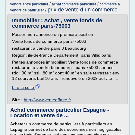
/
/
vendre entre particulier
achat commerce particulier
commerce a
prix de vente d un commerce
/
vendre de particulier
Immobilier : Achat , Vente fonds de
commerce paris-75003
Passer mon annonce en première position
Vente fonds de commerce paris-75003
restaurant a vendre paris 3 beaubourg
Region: ile-de-france Departement: paris Ville: paris
Petites annonces immobilier: Vente fonds de commerce
restaurant a vendre beaubourg - paris 75003 surface :
rdc : 30 m² ssl : 80 m² dont 40 m² en salle terrasse : env
12 courverts bail 10 ans - renouvelé en 2009 acitvité :...
Lire la suite
Site :
http://www.venteaffaire.fr
Achat commerce particulier Espagne -
Location et vente de ...
Acheter un commerce de particuliers à particuliers en
Espagne permet de faire des économies non négligeables
sur les frais d'agence, qui dans ce cas sont bien sur