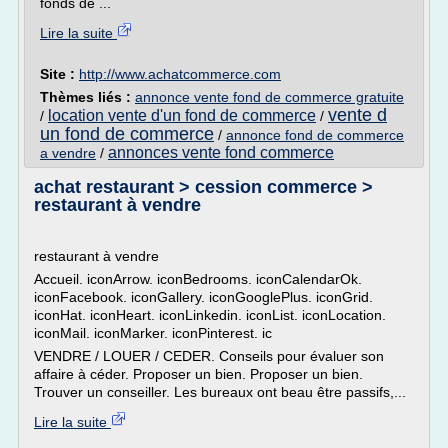
fonds de ...
Lire la suite
Site :
http://www.achatcommerce.com
Thèmes liés :
annonce vente fond de commerce gratuite
vente d
location vente d'un fond de commerce
/
/
un fond de commerce
/
annonce fond de commerce
annonces vente fond commerce
a vendre
/
achat restaurant > cession commerce >
restaurant à vendre
restaurant à vendre
Accueil. iconArrow. iconBedrooms. iconCalendarOk.
iconFacebook. iconGallery. iconGooglePlus. iconGrid.
iconHat. iconHeart. iconLinkedin. iconList. iconLocation.
iconMail. iconMarker. iconPinterest. ic
VENDRE / LOUER / CEDER. Conseils pour évaluer son
affaire à céder. Proposer un bien. Proposer un bien.
Trouver un conseiller. Les bureaux ont beau être passifs,...
Lire la suite