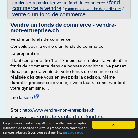
fond
particulier a particulier vente fond de commerce
/
commerce a vendre
/
/
commerce a vendre de particulier
vente d un fond de commerce
Vendre un fonds de commerce - vendre-
mon-entreprise.ch
Vendre un fonds de commerce
Conseils pour la vente d'un fonds de commerce
La préparation
Il faut compter entre 1 et 12 mois pour réaliser la vente d'un
fonds de commerce dans de bonnes conditions. Ne pensez
donc pas que la vente de votre fonds de commerce est
réalisée dès que vous en avez pris la décision. Même
durant le processus de vente, il vous faudra conserver tout
votre dynamisme,...
Lire la suite
Site :
http://www.vendre-mon-entreprise.ch
prix de vente d un fond de
Thèmes liés :
commerce
vente d'un fond de commerce bail
En poursuivant votre navigation sur ce site, vous acceptez
/
/
X
l'utilisation de cookies pour vous proposer des contenus et
vente d un fond de commerce
prix d un fond
/
services adaptés à vos centres d'intérêts.
En savoir plus
de commerce
/
vente entre particulier fond de