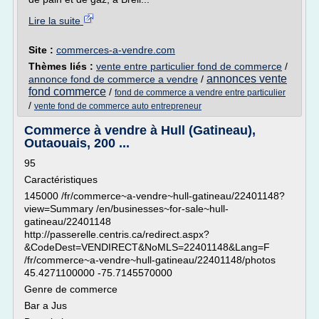
Lire la suite
Site :
commerces-a-vendre.com
Thèmes liés :
vente entre particulier fond de commerce
/
annonces vente
annonce fond de commerce a vendre
/
fond commerce
/
fond de commerce a vendre entre particulier
/
vente fond de commerce auto entrepreneur
Commerce à vendre à Hull (Gatineau),
Outaouais, 200 ...
95
Caractéristiques
145000 /fr/commerce~a-vendre~hull-gatineau/22401148?
view=Summary /en/businesses~for-sale~hull-
gatineau/22401148
http://passerelle.centris.ca/redirect.aspx?
&CodeDest=VENDIRECT&NoMLS=22401148&Lang=F
/fr/commerce~a-vendre~hull-gatineau/22401148/photos
45.4271100000 -75.7145570000
Genre de commerce
Bar a Jus