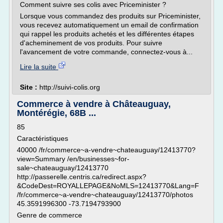
Comment suivre ses colis avec Priceminister ?
Lorsque vous commandez des produits sur Priceminister,
vous recevez automatiquement un email de confirmation
qui rappel les produits achetés et les différentes étapes
d'acheminement de vos produits. Pour suivre
l'avancement de votre commande, connectez-vous à...
Lire la suite
Site :
http://suivi-colis.org
Commerce à vendre à Châteauguay,
Montérégie, 68B ...
85
Caractéristiques
40000 /fr/commerce~a-vendre~chateauguay/12413770?
view=Summary /en/businesses~for-
sale~chateauguay/12413770
http://passerelle.centris.ca/redirect.aspx?
&CodeDest=ROYALLEPAGE&NoMLS=12413770&Lang=F
/fr/commerce~a-vendre~chateauguay/12413770/photos
45.3591996300 -73.7194793900
Genre de commerce