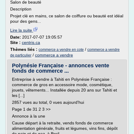
Salon de beauté
Description
Projet clé en mains, ce salon de coiffure ou beauté est idéal
pour des gens...
Lire la suite
Date:
2017-07-07 19:05:57
Site :
centris.ca
Thèmes liés :
/
commerce a vendre en cote
commerce a vendre
/
commerce a vendre
de particulier
Polynésie Française - annonces vente
fonds de commerce ...
Entreprise à vendre à Tahiti en Polynésie Française :
commerce de gros en accessoire mode, cosmétique,
jouets, vêtements... Installée depuis 20 ans sur Tahiti et
les [...]
2857 vues au total, 0 vues aujourd'hui
Page 1 de 31 2 3 >>
Annonce à la une
Cause départ à la retraite, vends fonds de commerce
alimentation générale, fruits et légumes, vins fins, dépôt
de pain et de gaz, à Breil...