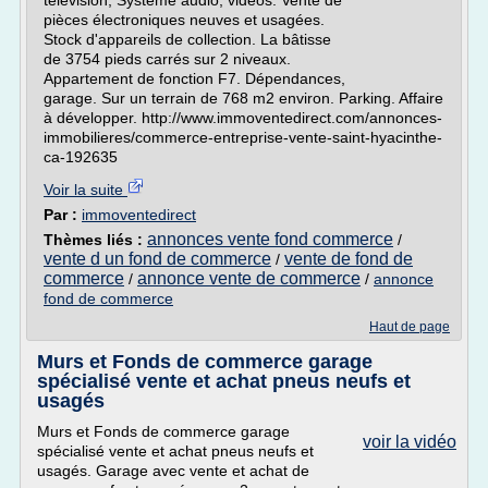
télévision, Système audio, vidéos. Vente de
pièces électroniques neuves et usagées.
Stock d'appareils de collection. La bâtisse
de 3754 pieds carrés sur 2 niveaux.
Appartement de fonction F7. Dépendances,
garage. Sur un terrain de 768 m2 environ. Parking. Affaire
à développer. http://www.immoventedirect.com/annonces-
immobilieres/commerce-entreprise-vente-saint-hyacinthe-
ca-192635
Voir la suite
Par :
immoventedirect
annonces vente fond commerce
Thèmes liés :
/
vente d un fond de commerce
vente de fond de
/
commerce
annonce vente de commerce
/
/
annonce
fond de commerce
Haut de page
Murs et Fonds de commerce garage
spécialisé vente et achat pneus neufs et
usagés
Murs et Fonds de commerce garage
voir la vidéo
spécialisé vente et achat pneus neufs et
usagés. Garage avec vente et achat de