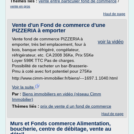
Thèmes liés :
vente entre particulier fond de commerce
/
vente en gros
Haut de page
Vente d'un Fond de commerce d'une
PIZZERIA à emporter
Vente fond de commerce PIZZERIA à
voir la vidéo
emporter, très bel emplacement, four à
bois, banque réfrigéré, congélateur,
réfrigérateur, etc. CA 2008 36Ke, Prix 55Ke
Loyer 598€ TTC Pas de charges.
Possibilité de racheter un bar-Brasserie-
Pmu à coté avec fort potentiel pour 275Ke
http://www.cimm-immobilier.fr/biens/---1697.1.1040.html
Voir la suite
Par :
Biens immobiliers en vidéo (réseau Cimm
Immobilier)
Thèmes liés :
prix de vente d un fond de commerce
Haut de page
Murs et Fonds commerce Alimentation,
boucherie, centre de débitage, vente au