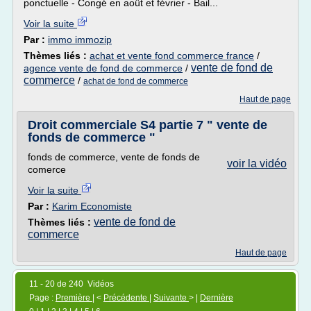
ponctuelle - Congé en août et février - Bail...
Voir la suite
Par :
immo immozip
Thèmes liés :
achat et vente fond commerce france
/
vente de fond de
agence vente de fond de commerce
/
commerce
/
achat de fond de commerce
Haut de page
Droit commerciale S4 partie 7 " vente de
fonds de commerce "
fonds de commerce, vente de fonds de
voir la vidéo
comerce
Voir la suite
Par :
Karim Economiste
vente de fond de
Thèmes liés :
commerce
Haut de page
11 - 20 de 240 Vidéos
Page :
Première
| <
Précédente
|
Suivante
> |
Dernière