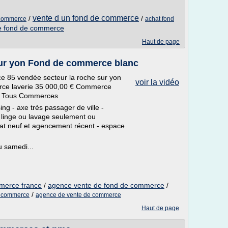
vente d un fond de commerce
/
/
e commerce
achat fond
e fond de commerce
Haut de page
sur yon Fond de commerce blanc
e 85 vendée secteur la roche sur yon
voir la vidéo
rce laverie 35 000,00 € Commerce
e Tous Commerces
 - axe très passager de ville -
 linge ou lavage seulement ou
at neuf et agencement récent - espace
u samedi...
mmerce france
/
agence vente de fond de commerce
/
/
e commerce
agence de vente de commerce
Haut de page