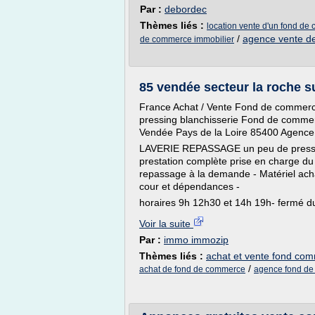
Par :
debordec
Thèmes liés :
location vente d'un fond d
/
agence vente d
de commerce immobilier
85 vendée secteur la roche 
France Achat / Vente Fond de commerc
pressing blanchisserie Fond de comme
Vendée Pays de la Loire 85400 Agenc
LAVERIE REPASSAGE un peu de pressing
prestation complète prise en charge du
repassage à la demande - Matériel ach
cour et dépendances -
horaires 9h 12h30 et 14h 19h- fermé d
Voir la suite
Par :
immo immozip
Thèmes liés :
achat et vente fond co
/
achat de fond de commerce
agence fond d