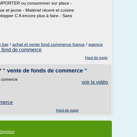
PORTER ou consommer sur place -
et jeune - Matériel récent et cuisine
lopper C A encore plus à faire - Sans
 bar
/
achat et vente fond commerce france
/
agence
e fond de commerce
Haut de page
 7 " vente de fonds de commerce "
e comerce
voir la vidéo
mmerce
Haut de page
Dernière