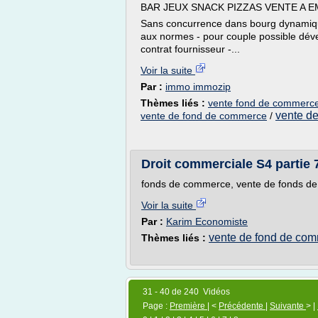
BAR JEUX SNACK PIZZAS VENTE A EM
Sans concurrence dans bourg dynamique 
aux normes - pour couple possible déve
contrat fournisseur -...
Voir la suite
Par :
immo immozip
Thèmes liés :
vente fond de commerce
vente d
vente de fond de commerce
/
Droit commerciale S4 partie
fonds de commerce, vente de fonds d
Voir la suite
Par :
Karim Economiste
vente de fond de co
Thèmes liés :
31 - 40 de 240 Vidéos
Page :
Première
| <
Précédente
|
Suivante
> |