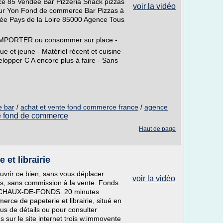
e 85 Vendée Bar Pizzéria Snack pizzas
voir la vidéo
sur Yon Fond de commerce Bar Pizzas à
e Pays de la Loire 85000 Agence Tous
PORTER ou consommer sur place -
 et jeune - Matériel récent et cuisine
lopper C A encore plus à faire - Sans
e bar
/
achat et vente fond commerce france
/
agence
e fond de commerce
Haut de page
et librairie
uvrir ce bien, sans vous déplacer.
voir la vidéo
ers, sans commission à la vente. Fonds
LA CHAUX-DE-FONDS. 20 minutes
ce de papeterie et librairie, situé en
plus de détails ou pour consulter
 sur le site internet trois w.immovente