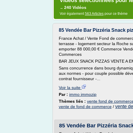
Vidéos sélectionnées pour l
240 Vidéos
→
Voir également
563 Articles
pour ce thème
85 Vendée Bar Pizzéria Snack p
France Achat / Vente Fond de commerc
terrasse - logement secteur la Roche 
emporter 88 000,00 € Commerce Vendé
Commerces
BAR JEUX SNACK PIZZAS VENTE A EM
Sans concurrence dans bourg dynamique 
aux normes - pour couple possible déve
contrat fournisseur -...
Voir la suite
Par :
immo immozip
Thèmes liés :
vente fond de commerce
vente d
vente de fond de commerce
/
85 Vendée Bar Pizzéria Snac