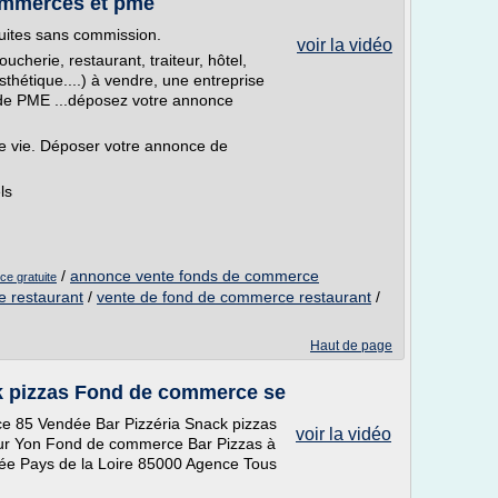
ommerces et pme
ites sans commission.
voir la vidéo
herie, restaurant, traiteur, hôtel,
esthétique....) à vendre, une entreprise
 de PME ...déposez votre annonce
e vie. Déposer votre annonce de
ls
/
annonce vente fonds de commerce
e gratuite
 restaurant
/
vente de fond de commerce restaurant
/
Haut de page
k pizzas Fond de commerce se
e 85 Vendée Bar Pizzéria Snack pizzas
voir la vidéo
sur Yon Fond de commerce Bar Pizzas à
e Pays de la Loire 85000 Agence Tous