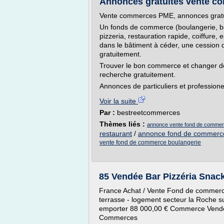
Annonces gratuites vente c
Vente commerces PME, annonces gratu
Un fonds de commerce (boulangerie, bouc
pizzeria, restauration rapide, coiffure, 
dans le bâtiment à céder, une cession
gratuitement.
Trouver le bon commerce et changer d
recherche gratuitement.
Annonces de particuliers et professione
Voir la suite
Par :
bestreetcommerces
Thèmes liés :
annonce vente fond de commerc
restaurant
/
annonce fond de commerce
vente fond de commerce boulangerie
85 Vendée Bar Pizzéria Snac
France Achat / Vente Fond de commerc
terrasse - logement secteur la Roche 
emporter 88 000,00 € Commerce Vendé
Commerces