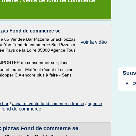
e thème : vente de fond de commerce
izzas Fond de commerce se
e 85 Vendée Bar Pizzéria Snack pizzas
voir la vidéo
sur Yon Fond de commerce Bar Pizzas à
e Pays de la Loire 85000 Agence Tous
PORTER ou consommer sur place -
et jeune - Matériel récent et cuisine
Sous
lopper C A encore plus à faire - Sans
c
 bar
/
achat et vente fond commerce france
/
agence
e fond de commerce
k pizzas Fond de commerce se