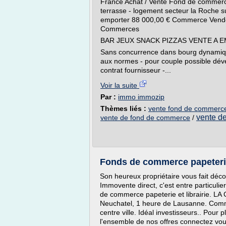
France Achat / Vente Fond de commerc
terrasse - logement secteur la Roche 
emporter 88 000,00 € Commerce Vendé
Commerces
BAR JEUX SNACK PIZZAS VENTE A EM
Sans concurrence dans bourg dynamique
aux normes - pour couple possible déve
contrat fournisseur -...
Voir la suite
Par :
immo immozip
Thèmes liés :
vente fond de commerc
vente d
vente de fond de commerce
/
Fonds de commerce papeterie 
Son heureux propriétaire vous fait déco
Immovente direct, c'est entre particuli
de commerce papeterie et librairie. 
Neuchatel, 1 heure de Lausanne. Commer
centre ville. Idéal investisseurs.. Pour 
l'ensemble de nos offres connectez vous