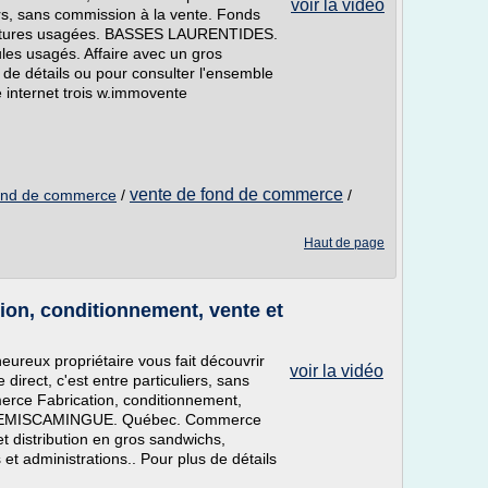
voir la vidéo
ers, sans commission à la vente. Fonds
oitures usagées. BASSES LAURENTIDES.
les usagés. Affaire avec un gros
 de détails ou pour consulter l'ensemble
e internet trois w.immovente
vente de fond de commerce
 fond de commerce
/
/
Haut de page
on, conditionnement, vente et
reux propriétaire vous fait découvrir
voir la vidéo
irect, c'est entre particuliers, sans
rce Fabrication, conditionnement,
IBI-TEMISCAMINGUE. Québec. Commerce
et distribution en gros sandwichs,
t administrations.. Pour plus de détails