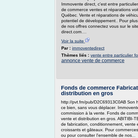
Immovente direct, c'est entre particuli
de commerce ventes et réparations v
Québec. Vente et réparations de véhicu
potentiel de développement.. Pour plus
de nos offres connectez vous sur le sit
direct.com....
Voir la suite
Par :
immoventedirect
Thèmes liés :
vente entre particulier
annonce vente de commerce
Fonds de commerce Fabricati
distribution en gros
http://pvt.fm/pub/D2C69313C0AB Son heu
ce bien, sans vous déplacer. Immovente d
commission à la vente. Fonds de comme
vente et distribution en gros. ABIT
de fabrication, conditionnement, vente 
croissants et gâteaux. Pour commerces e
ou pour consulter l'ensemble de nos...