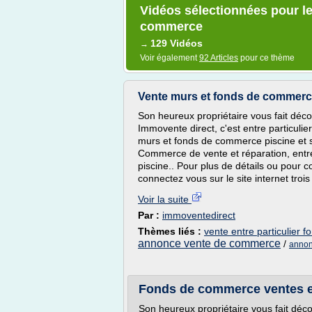
Vidéos sélectionnées pour le
commerce
129 Vidéos
→
Voir également
92 Articles
pour ce thème
Vente murs et fonds de commerce
Son heureux propriétaire vous fait déco
Immovente direct, c'est entre particuli
murs et fonds de commerce piscine 
Commerce de vente et réparation, entre
piscine.. Pour plus de détails ou pour c
connectez vous sur le site internet troi
Voir la suite
Par :
immoventedirect
Thèmes liés :
vente entre particulier
annonce vente de commerce
/
annon
Fonds de commerce ventes et
Son heureux propriétaire vous fait déco