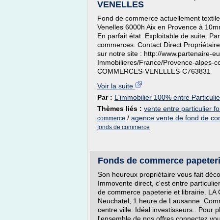
VENELLES
Fond de commerce actuellement textile e
Venelles 6000h Aix en Provence à 10mn 
En parfait état. Exploitable de suite. Pa
commerces. Contact Direct Propriétaire
sur notre site : http://www.partenaire-
Immobilieres/France/Provence-alpes-c
COMMERCES-VENELLES-C763831
Voir la suite
Par :
L'immobilier 100% entre Particulie
Thèmes liés :
vente entre particulier
/
agence vente de fond de c
commerce
fonds de commerce
Fonds de commerce papeterie 
Son heureux propriétaire vous fait déco
Immovente direct, c'est entre particuli
de commerce papeterie et librairie. 
Neuchatel, 1 heure de Lausanne. Commer
centre ville. Idéal investisseurs.. Pour 
l'ensemble de nos offres connectez vous