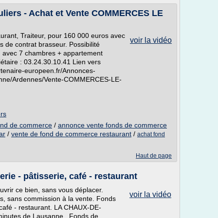
culiers - Achat et Vente COMMERCES LE
urant, Traiteur, pour 160 000 euros avec
voir la vidéo
 de contrat brasseur. Possibilité
s, avec 7 chambres + appartement
iétaire : 03.24.30.10.41 Lien vers
artenaire-europeen.fr/Annonces-
denne/Ardennes/Vente-COMMERCES-LE-
ers
 fond de commerce
/
annonce vente fonds de commerce
ar
/
vente de fond de commerce restaurant
/
achat fond
Haut de page
e - pâtisserie, café - restaurant
uvrir ce bien, sans vous déplacer.
voir la vidéo
ers, sans commission à la vente. Fonds
 café - restaurant. LA CHAUX-DE-
minutes de Lausanne.. Fonds de