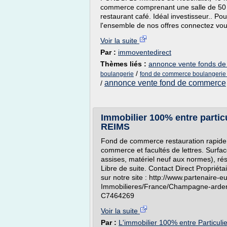
commerce comprenant une salle de 50 p
restaurant café. Idéal investisseur.. Po
l'ensemble de nos offres connectez vous
Voir la suite
Par :
immoventedirect
Thèmes liés :
annonce vente fonds de
/
boulangerie
fond de commerce boulangerie e
annonce vente fond de commerce
/
Immobilier 100% entre parti
REIMS
Fond de commerce restauration rapide t
commerce et facultés de lettres. Surfa
assises, matériel neuf aux normes), ré
Libre de suite. Contact Direct Propriéta
sur notre site : http://www.partenaire-
Immobilieres/France/Champagne-ar
C7464269
Voir la suite
Par :
L'immobilier 100% entre Particuli