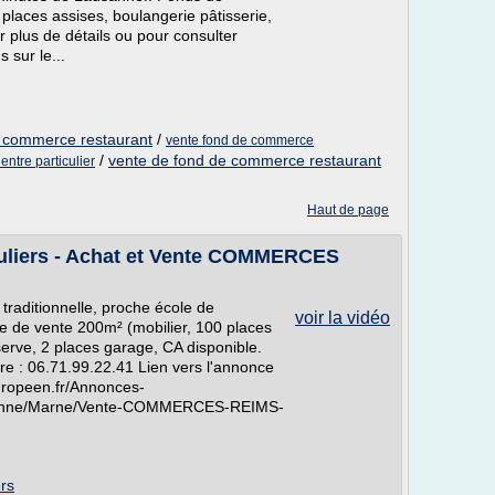
laces assises, boulangerie pâtisserie,
ur plus de détails ou pour consulter
 sur le...
 commerce restaurant
/
vente fond de commerce
/
vente de fond de commerce restaurant
ntre particulier
Haut de page
culiers - Achat et Vente COMMERCES
raditionnelle, proche école de
voir la vidéo
ce de vente 200m² (mobilier, 100 places
serve, 2 places garage, CA disponible.
ire : 06.71.99.22.41 Lien vers l'annonce
europeen.fr/Annonces-
denne/Marne/Vente-COMMERCES-REIMS-
ers