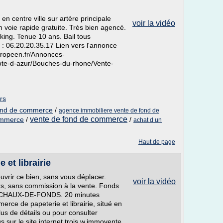
n centre ville sur artère principale
voir la vidéo
voie rapide gratuite. Très bien agencé.
rking. Tenue 10 ans. Bail tous
 : 06.20.20.35.17 Lien vers l'annonce
europeen.fr/Annonces-
ote-d-azur/Bouches-du-rhone/Vente-
rs
 fond de commerce
/
agence immobiliere vente de fond de
vente de fond de commerce
ommerce
/
/
achat d un
Haut de page
et librairie
uvrir ce bien, sans vous déplacer.
voir la vidéo
ers, sans commission à la vente. Fonds
LA CHAUX-DE-FONDS. 20 minutes
ce de papeterie et librairie, situé en
plus de détails ou pour consulter
 sur le site internet trois w.immovente