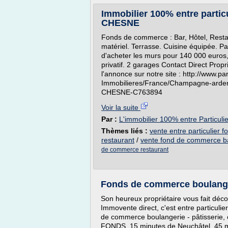
Immobilier 100% entre parti
CHESNE
Fonds de commerce : Bar, Hôtel, Resta
matériel. Terrasse. Cuisine équipée. Pas
d'acheter les murs pour 140 000 euro
privatif. 2 garages Contact Direct Propr
l'annonce sur notre site : http://www.p
Immobilieres/France/Champagne-ar
CHESNE-C763894
Voir la suite
Par :
L'immobilier 100% entre Particuli
Thèmes liés :
vente entre particulier
restaurant
/
vente fond de commerce b
de commerce restaurant
Fonds de commerce boulangeri
Son heureux propriétaire vous fait déco
Immovente direct, c'est entre particuli
de commerce boulangerie - pâtisserie,
FONDS. 15 minutes de Neuchâtel, 45 