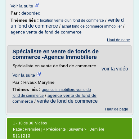
Voir la suite
Par :
debordec
vente d
Thèmes liés :
/
location vente d'un fond de commerce
un fond de commerce
/
/
achat fond de commerce immobilier
agence vente de fond de commerce
Haut de page
Spécialiste en vente de fonds de
commerce -Agence Immobiliere
Spécialiste en vente de fond de commerce
voir la vidéo
Voir la suite
Par :
Rivaux Maryline
Thèmes liés :
agence immobiliere vente de
/
agence vente de fond de
fond de commerce
vente de fond de commerce
commerce
/
Haut de page
1 - 10 de 36 Vidéos
Page : Première | < Précédente |
Suivante
> |
Dernière
0
|
1
|
2
|
3