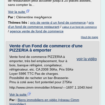
de restauration peut accueillir jusqu'à 20 places assises,
sans compter la...
Voir la suite
Par :
Clémentine megAgence
Thèmes liés :
prix de vente d un fond de commerce
/
prix
d'un fond de commerce restaurant
/
valeur d un fond de commerce
/
agence vente de fond de commerce
Haut de page
Vente d'un Fond de commerce d'une
PIZZERIA à emporter
Vente fond de commerce PIZZERIA à
voir la vidéo
emporter, très bel emplacement, four à
bois, banque réfrigéré, congélateur,
réfrigérateur, etc. CA 2008 36Ke, Prix 55Ke
Loyer 598€ TTC Pas de charges.
Possibilité de racheter un bar-Brasserie-
Pmu à coté avec fort potentiel pour 275Ke
http://www.cimm-immobilier.fr/biens/---1697.1.1040.html
Voir la suite
Par :
Biens immobiliers en vidéo (réseau Cimm
Immobilier)