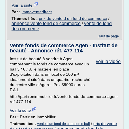
Voir la suite
Par :
immoventedirect
Thèmes liés :
prix de vente d un fond de commerce
/
annonce vente fond de commerce
vente de fond
/
de commerce
Haut de page
Vente fonds de commerce Agen - Institut de
beauté - Annonce réf. 477-114
Institut de beauté à vendre à Agen
voir la vidéo
comprenant le fonds de commerce avec un
bail 3 / 6 / 9, le matériel en place
d'exploitation dans un local de 100 m²
idéalement situé dans un quartier recherché
du centre ville d'Agen... Prix 39000 euros
F.A.I.
http://partirenimmobilier.fr/vente-fonds-de-commerce-agen-
ref-477-114
Voir la suite
Par :
Partir en Immobilier
Thèmes liés :
/
prix de vente
vente d'un fond de commerce bail
annonce vente fond de