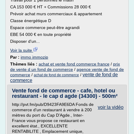
Travail pour 2 personnes le matin
CA 153 000 € HT + Commissions 28 000 €
Prévoir achat murs commerciaux & appartement
Classe énergétique D
Espace commerce peut-être agrandi
EBE 54 000 € en toute propriété
Disposer d'un...
Voir la suite
Par :
immo immozip
Thèmes liés :
achat et vente fond commerce france
/
prix
de vente d un fond de commerce
/
agence vente de fond de
vente de fond de
commerce
/
/
achat de fond de commerce
commerce
Vente fond de commerce - cafe, hotel ou
restaurant - le cap d agde (34300) - 500m²
http://pvt.fm/pub/D9423FA9E6DA Fonds de
voir la vidéo
commerce d'un restaurant à vendre à 200
mètres du port du Cap D'Agde., Inter-
France vous propose ce restaurant en
excellent état., EXCELLENTE
RENTABILITE , Emplacement unique,