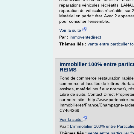
réparations véhicules récréatifs. LAN
réparation de véhicules récréatifs, sur
Matériel en parfait état. Avec 2 apparte
pour consulter l'ensemble...
Voir la suite
Par :
immoventedirect
Thèmes liés :
vente entre particulier
Immobilier 100% entre parti
REIMS
Fond de commerce restauration rapide t
commerce et facultés de lettres. Surfa
assises, matériel neuf aux normes), ré
Libre de suite. Contact Direct Propriéta
sur notre site : http://www.partenaire-
Immobilieres/France/Champagne-ar
C7464269
Voir la suite
Par :
L'immobilier 100% entre Particuli
Thèmes liés :
vente entre particulier