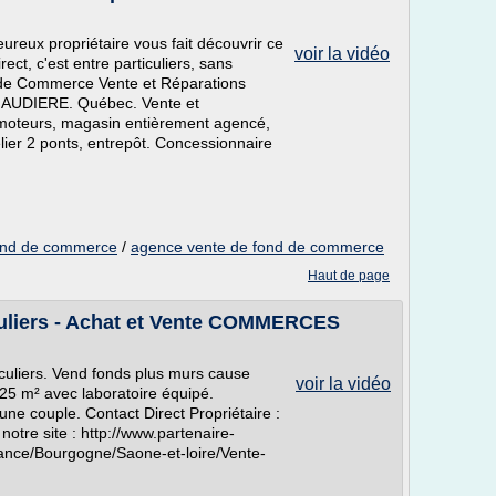
reux propriétaire vous fait découvrir ce
voir la vidéo
ct, c'est entre particuliers, sans
 de Commerce Vente et Réparations
LANAUDIERE. Québec. Vente et
s moteurs, magasin entièrement agencé,
lier 2 ponts, entrepôt. Concessionnaire
 fond de commerce
/
agence vente de fond de commerce
Haut de page
culiers - Achat et Vente COMMERCES
rticuliers. Vend fonds plus murs cause
voir la vidéo
 25 m² avec laboratoire équipé.
une couple. Contact Direct Propriétaire :
notre site : http://www.partenaire-
ance/Bourgogne/Saone-et-loire/Vente-