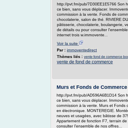
http://pvt.fm/pub/7D30EE1E5766 Son heu
ce bien, sans vous déplacer. Immovente d
commission à la vente. Fonds de comme
chocolaterie, salon de thé. RIVIERE
pâtisserie, chocolaterie, boulangerie, v
de détails ou pour consulter l'ensemble
internet trois w.immovente...
Voir la suite
Par :
immoventedirect
Thèmes liés :
vente fond de commerce bo
vente de fond de commerce
Murs et Fonds de Commerce d
http://pvt.fm/pub/AD596A6B1D14 Son heu
ce bien, sans vous déplacer. Immovente d
commission à la vente. Murs et Fonds
en électronique. MONTEREGIE. Montéré
neuves et usagées, avec bâtisse de 375
Appartement de fonction F7, terrain de
consulter l'ensemble de nos offres...