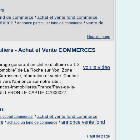
ers
 fond de commerce
/
achat et vente fond commerce
mmerce
/
/
vente de
annonce particulier fond de commerce
Haut de page
culiers - Achat et Vente COMMERCES
age générant un chiffre d'affaire de 1.2
voir la vidéo
Automobile" de La Roche sur Yon. Zone
arrosserie, réparation et vente. Contact
 vers l'annonce sur notre site :
onces-Immobilieres/France/Pays-de-la-
UILLERON-LE-CAPTIF-C7000027
rs
/
achat et vente fond commerce
 et bail commercial
ce
annonce vente fond
/
/
achat d un fond de commerce
Haut de page