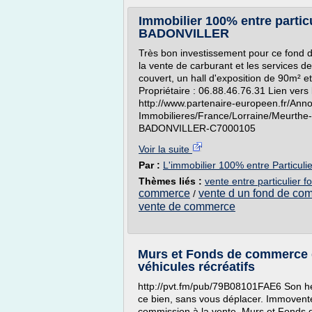
Immobilier 100% entre parti
BADONVILLER
Très bon investissement pour ce fond 
la vente de carburant et les services 
couvert, un hall d'exposition de 90m² 
Propriétaire : 06.88.46.76.31 Lien vers 
http://www.partenaire-europeen.fr/Ann
Immobilieres/France/Lorraine/Meurt
BADONVILLER-C7000105
Voir la suite
Par :
L'immobilier 100% entre Particuli
Thèmes liés :
vente entre particulier
commerce
vente d un fond de co
/
vente de commerce
Murs et Fonds de commerce d
véhicules récréatifs
http://pvt.fm/pub/79B08101FAE6 Son heu
ce bien, sans vous déplacer. Immovente d
commission à la vente. Murs et Fonds 