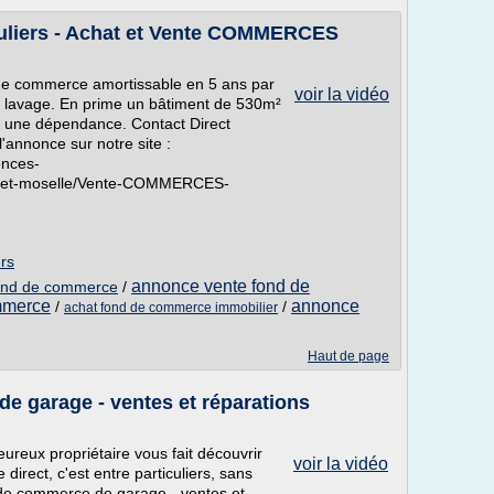
culiers - Achat et Vente COMMERCES
de commerce amortissable en 5 ans par
voir la vidéo
de lavage. En prime un bâtiment de 530m²
et une dépendance. Contact Direct
l'annonce sur notre site :
onces-
he-et-moselle/Vente-COMMERCES-
ers
annonce vente fond de
 fond de commerce
/
mmerce
annonce
/
/
achat fond de commerce immobilier
Haut de page
e garage - ventes et réparations
reux propriétaire vous fait découvrir
voir la vidéo
irect, c'est entre particuliers, sans
de commerce de garage - ventes et