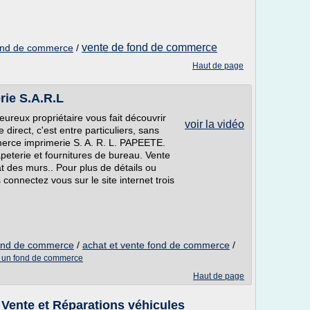
vente de fond de commerce
 fond de commerce
/
Haut de page
ie S.A.R.L
reux propriétaire vous fait découvrir
voir la vidéo
irect, c'est entre particuliers, sans
erce imprimerie S. A. R. L. PAPEETE.
apeterie et fournitures de bureau. Vente
t des murs.. Pour plus de détails ou
connectez vous sur le site internet trois
 fond de commerce
/
achat et vente fond de commerce
/
d un fond de commerce
Haut de page
ente et Réparations véhicules