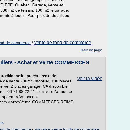
AUDIERE. Québec. Garage, vente et
 2588 m2 de terrain. 190 m2 le garage.
ments à louer.. Pour plus de détails ou
vente de fond de commerce
 fond de commerce
/
Haut de page
culiers - Achat et Vente COMMERCES
raditionnelle, proche école de
voir la vidéo
ce de vente 200m² (mobilier, 100 places
serve, 2 places garage, CA disponible.
ire : 06.71.99.22.41 Lien vers l'annonce
europeen.fr/Annonces-
denne/Marne/Vente-COMMERCES-REIMS-
ers
 fond de commerce
/
annonce vente fonds de commerce