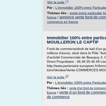
Voir la suite
Par :
L'immobilier 100% entre Particuli
Thèmes liés :
vente entre particulier
annonce vente fond de co
france
/
commerce en france
Immobilier 100% entre parti
MOUILLERON LE CAPTIF
Fond de commerce/droit de bail d'un gar
millions d'euros, situé dans le Pôle "
d'activité Commerciale de Beaupuy 3. C
Direct Propriétaire : 06.48.35.46.49 Lien
http://www.partenaire-europeen.fr/Ann
loire/Vendee/Vente-COMMERCES-MO
Voir la suite
Par :
L'immobilier 100% entre Particulie
Thèmes liés :
vente d'un fond de commerce
vente d un fond de commer
france
/
de commerce