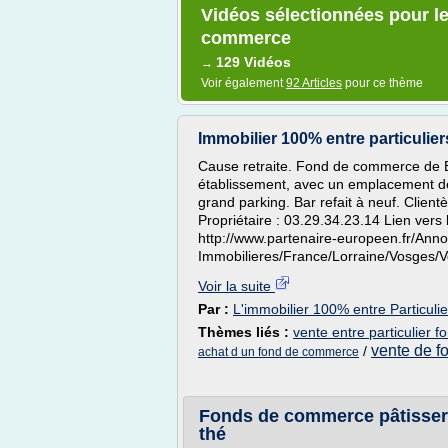
Vidéos sélectionnées pour le
commerce
129 Vidéos
→
Voir également
92 Articles
pour ce thème
Immobilier 100% entre particul
Cause retraite. Fond de commerce de B
établissement, avec un emplacement de 
grand parking. Bar refait à neuf. Clientè
Propriétaire : 03.29.34.23.14 Lien vers 
http://www.partenaire-europeen.fr/Ann
Immobilieres/France/Lorraine/Vosg
Voir la suite
Par :
L'immobilier 100% entre Particulie
Thèmes liés :
vente entre particulier
vente de 
/
achat d un fond de commerce
Fonds de commerce pâtisserie
thé