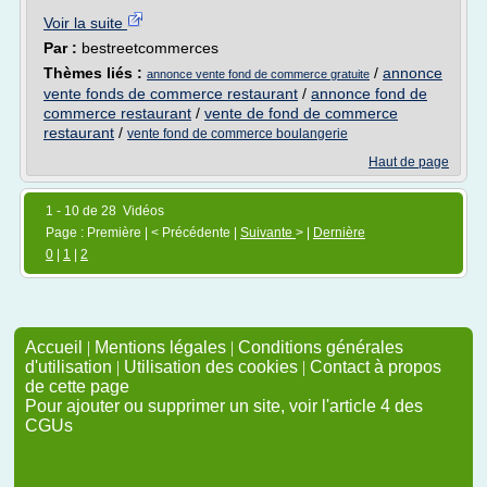
Voir la suite
Par :
bestreetcommerces
Thèmes liés :
/
annonce
annonce vente fond de commerce gratuite
vente fonds de commerce restaurant
/
annonce fond de
commerce restaurant
/
vente de fond de commerce
restaurant
/
vente fond de commerce boulangerie
Haut de page
1 - 10 de 28 Vidéos
Page : Première | < Précédente |
Suivante
> |
Dernière
0
|
1
|
2
Accueil
|
Mentions légales
|
Conditions générales
d'utilisation
|
Utilisation des cookies
|
Contact à propos
de cette page
Pour ajouter ou supprimer un site, voir l'article 4 des
CGUs