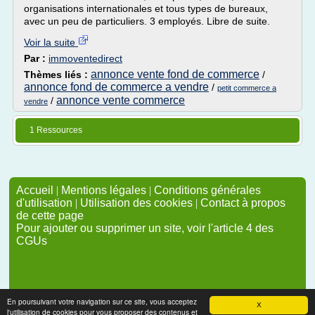
organisations internationales et tous types de bureaux,
avec un peu de particuliers. 3 employés. Libre de suite.
Voir la suite
Par :
immoventedirect
annonce vente fond de commerce
Thèmes liés :
/
annonce fond de commerce a vendre
/
petit commerce a
annonce vente commerce
/
vendre
1 Ressources
Accueil
|
Mentions légales
|
Conditions générales
d'utilisation
|
Utilisation des cookies
|
Contact à propos
de cette page
Pour ajouter ou supprimer un site, voir l'article 4 des
CGUs
En poursuivant votre navigation sur ce site, vous acceptez
X
l'utilisation de cookies pour vous proposer des contenus et