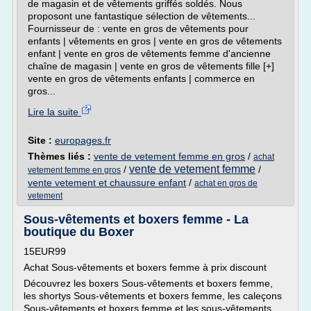
de magasin et de vêtements griffés soldés. Nous
proposont une fantastique sélection de vêtements...
Fournisseur de : vente en gros de vêtements pour
enfants | vêtements en gros | vente en gros de vêtements
enfant | vente en gros de vêtements femme d'ancienne
chaîne de magasin | vente en gros de vêtements fille [+]
vente en gros de vêtements enfants | commerce en
gros...
Lire la suite
Site :
europages.fr
Thèmes liés :
vente de vetement femme en gros
/
achat
vente de vetement femme
/
/
vetement femme en gros
vente vetement et chaussure enfant
/
achat en gros de
vetement
Sous-vêtements et boxers femme - La
boutique du Boxer
15EUR99
Achat Sous-vêtements et boxers femme à prix discount
Découvrez les boxers Sous-vêtements et boxers femme,
les shortys Sous-vêtements et boxers femme, les caleçons
Sous-vêtements et boxers femme et les sous-vêtements