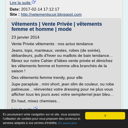
Lire la suite
Date:
2017-02-14 17:12:17
Site :
http://vetementscuir.blogspot.com
Vêtements | Vente Privée | vêtements
femme et homme | mode
23 janvier 2014
Vente Privée vêtements : nos actus tendance
Jeans, tops, manteaux, vestes, robes (de soirée),
débardeurs, pulls d'hiver ou maillots de bain tendance...
flânez sur notre Cahier d'Idées vente privée et dénichez
les vêtements femme et homme ultra branchés de la
saison !
Des vêtements femme trendy, pour elle
Jupe parapluie , mini short, jean slim de couleur, ou robe
patineuse... réinventez votre dressing pour ne plus vous
afficher tous les jours avec votre sempiternel jean bleu...
En haut, mixez chemises...
Lire la suite
En poursuivant votre navigation sur ce site, vous acceptez
X
l'utilisation de cookies pour vous proposer des contenus et
Site :
guide.vente-privee.com
services adaptés à vos centres d'intérêts.
En savoir plus
Thèmes liés :
/