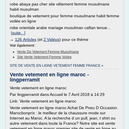
robe abaya pas cher site vêtement femme musulmane
habit musulman
boutique de vetement pour femme musulmane habit femme
voilée en ligne
robe orientale arabe mariage musulman caftan tenue...
[suite...]
→
126 Articles
(et
2 Vidéos
) pour ce thème
Voir également
:
Vente De Vetement Femme Musulmane
Site Vente Vetement Femme Voilee
SITE DE VENTE EN LIGNE VETEMENT FEMME FRANCE »
Vente vetement en ligne maroc -
lingperramit
Vente vetement en ligne maroc
Par lingperramit dans Accueil le 7 Avril 2018 à 14:29
Link: Vente vetement en ligne maroc
Vente vetement en ligne maroc Achat De Pneu D Occasion.
Marocbonprix : le meilleur de la chaussure mode sur
Internet au Maroc. A la recherche d un pull, jean, t shirt ou
autre vetement dans toute la France? Notre site est vente
vetement en ligne maroc premier site de vente en ligne au