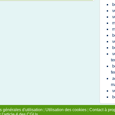
b
v
v
m
m
b
v
b
v
t
b
f
a
m
v
b
 générales d'utilisation
|
Utilisation des cookies
|
Contact à pro
r l'article 4 des CGUs