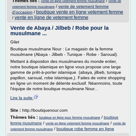
Thèmes liés :
/
vente en ligne vetement femme musulmane
vente de
/
vente de vetement femme
vetement femme musulmane
boutique vente en ligne vetement femme
d'occasion
/
vente en ligne de vetement femme
/
Vente de Abaya / Jilbeb / Robe pour la
musulmane ...
Gilet
Boutique musulmane Nour : Le magasin de la femme
musulmane (Abaya - Jilbeb - Tunique - Robe - Saroual).
Mettant à dispositon des musulmanes du monde entier,
notre boutique islamique en ligne vous propose une large
gamme de prêt-à-porter islamique (abaya, jilbeb, tunique
papillon, saroual, robe islamique,). Faites de votre shopping
en ligne un moment de détente exclusif. Néanmoins, toute
l'équipe de notre boutique musulmane Nour...
Lire la suite
Site :
http://boutiquenour.com
Thèmes liés :
/
boutique
boutique en ligne pour femme musulmane
/
/
femme musulmane
vente en ligne vetement femme musulmane
vente de
/
boutique robe femme en ligne
vetement femme musulmane