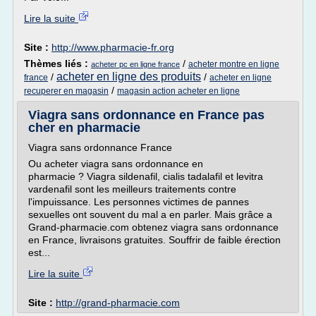
Lire la suite
Site :
http://www.pharmacie-fr.org
Thèmes liés :
/
acheter montre en ligne
acheter pc en ligne france
acheter en ligne des produits
/
/
france
acheter en ligne
/
recuperer en magasin
magasin action acheter en ligne
Viagra sans ordonnance en France pas
cher en pharmacie
Viagra sans ordonnance France
Ou acheter viagra sans ordonnance en
pharmacie ? Viagra sildenafil, cialis tadalafil et levitra
vardenafil sont les meilleurs traitements contre
l'impuissance. Les personnes victimes de pannes
sexuelles ont souvent du mal a en parler. Mais grâce a
Grand-pharmacie.com obtenez viagra sans ordonnance
en France, livraisons gratuites. Souffrir de faible érection
est...
Lire la suite
Site :
http://grand-pharmacie.com