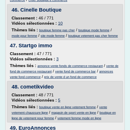
commerce
creer boutique e commerce
46.
Cinelle Boutique
Classement :
46 / 771
Vidéos sélectionnées :
10
Thèmes liés :
/
/
boutique femme pas cher
boutique mode femme
/
/
mode pour femme
site mode femme
boutique vetement pas cher femme
47.
Startgo immo
Classement :
47 / 771
Vidéos sélectionnées :
3
Thèmes liés :
/
annonce vente fonds de commerce restaurant
vente de
/
/
fond de commerce restaurant
vente fond de commerce bar
annonces
/
vente fond commerce
prix de vente d un fond de commerce
48.
cometikvideo
Classement :
48 / 771
Vidéos sélectionnées :
5
Thèmes liés :
/
boutique vente en ligne vetement femme
vente
/
/
vetement chaussure ligne
magasin de sport vente en ligne
boutique en
/
ligne de vetement pour femme
vetement femme mode en ligne
49.
EuroAnnonces