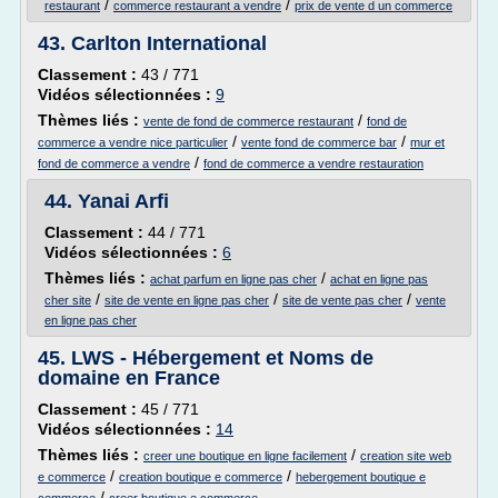
/
/
restaurant
commerce restaurant a vendre
prix de vente d un commerce
43.
Carlton International
Classement :
43 / 771
Vidéos sélectionnées :
9
Thèmes liés :
/
vente de fond de commerce restaurant
fond de
/
/
commerce a vendre nice particulier
vente fond de commerce bar
mur et
/
fond de commerce a vendre
fond de commerce a vendre restauration
44.
Yanai Arfi
Classement :
44 / 771
Vidéos sélectionnées :
6
Thèmes liés :
/
achat parfum en ligne pas cher
achat en ligne pas
/
/
/
cher site
site de vente en ligne pas cher
site de vente pas cher
vente
en ligne pas cher
45.
LWS - Hébergement et Noms de
domaine en France
Classement :
45 / 771
Vidéos sélectionnées :
14
Thèmes liés :
/
creer une boutique en ligne facilement
creation site web
/
/
e commerce
creation boutique e commerce
hebergement boutique e
/