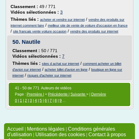
Classement :
49 / 771
Vidéos sélectionnées :
3
Thèmes liés :
/
acheter et vendre sur internet
vendre des produits sur
/
internet comment faire
meilleur site de vente de voiture d'occasion en france
/
/
site francais vente voiture occasion
vendre des produits sur internet
50.
Nautile
Classement :
50 / 771
Vidéos sélectionnées :
7
Thèmes liés :
/
sites d achat sur internet
comment acheter un billet
/
/
d'avion sur internet
acheter billet d'avion en ligne
boutique en ligne sur
/
internet
risques d'acheter sur internet
41 - 50 de 771 Auteurs de vidéos
Page :
Première
| <
Précédente
|
Suivante
> |
Dernière
0
|
1
|
2
|
3
|
4
|
5
|
6
|
7
|
8
|
9
...
Accueil
|
Mentions légales
|
Conditions générales
d'utilisation
|
Utilisation des cookies
|
Contact à propos