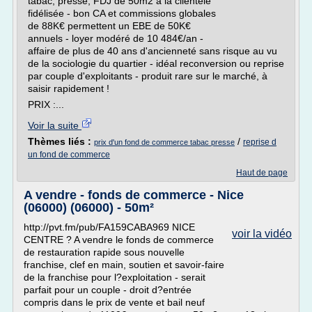
tabac, presse, FDJ de 50m2 à la clientèle
fidélisée - bon CA et commissions globales
de 88K€ permettent un EBE de 50K€
annuels - loyer modéré de 10 484€/an -
affaire de plus de 40 ans d'ancienneté sans risque au vu
de la sociologie du quartier - idéal reconversion ou reprise
par couple d'exploitants - produit rare sur le marché, à
saisir rapidement !
PRIX :...
Voir la suite
Thèmes liés :
/
reprise d
prix d'un fond de commerce tabac presse
un fond de commerce
Haut de page
A vendre - fonds de commerce - Nice
(06000) (06000) - 50m²
http://pvt.fm/pub/FA159CABA969 NICE
voir la vidéo
CENTRE ? A vendre le fonds de commerce
de restauration rapide sous nouvelle
franchise, clef en main, soutien et savoir-faire
de la franchise pour l?exploitation - serait
parfait pour un couple - droit d?entrée
compris dans le prix de vente et bail neuf