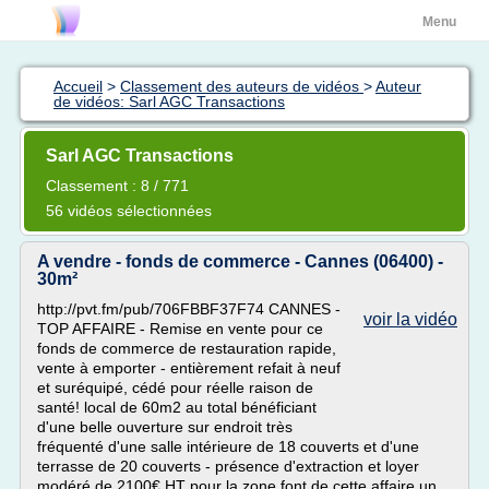
Menu
Accueil
>
Classement des auteurs de vidéos
>
Auteur
de vidéos: Sarl AGC Transactions
Sarl AGC Transactions
Classement : 8 / 771
56 vidéos sélectionnées
A vendre - fonds de commerce - Cannes (06400) -
30m²
http://pvt.fm/pub/706FBBF37F74 CANNES -
voir la vidéo
TOP AFFAIRE - Remise en vente pour ce
fonds de commerce de restauration rapide,
vente à emporter - entièrement refait à neuf
et suréquipé, cédé pour réelle raison de
santé! local de 60m2 au total bénéficiant
d'une belle ouverture sur endroit très
fréquenté d'une salle intérieure de 18 couverts et d'une
terrasse de 20 couverts - présence d'extraction et loyer
modéré de 2100€ HT pour la zone font de cette affaire un