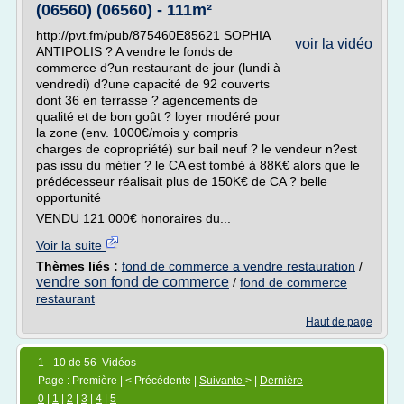
(06560) (06560) - 111m²
http://pvt.fm/pub/875460E85621 SOPHIA
voir la vidéo
ANTIPOLIS ? A vendre le fonds de
commerce d?un restaurant de jour (lundi à
vendredi) d?une capacité de 92 couverts
dont 36 en terrasse ? agencements de
qualité et de bon goût ? loyer modéré pour
la zone (env. 1000€/mois y compris
charges de copropriété) sur bail neuf ? le vendeur n?est
pas issu du métier ? le CA est tombé à 88K€ alors que le
prédécesseur réalisait plus de 150K€ de CA ? belle
opportunité
VENDU 121 000€ honoraires du...
Voir la suite
Thèmes liés :
fond de commerce a vendre restauration
/
vendre son fond de commerce
/
fond de commerce
restaurant
Haut de page
1 - 10 de 56 Vidéos
Page : Première | < Précédente |
Suivante
> |
Dernière
0
|
1
|
2
|
3
|
4
|
5