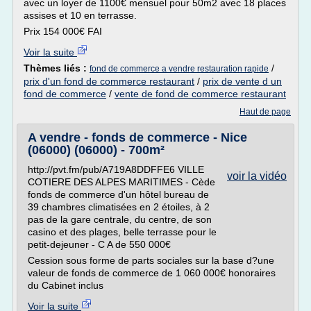
avec un loyer de 1100€ mensuel pour 50m2 avec 18 places
assises et 10 en terrasse.
Prix 154 000€ FAI
Voir la suite
Thèmes liés :
/
fond de commerce a vendre restauration rapide
prix d'un fond de commerce restaurant
/
prix de vente d un
fond de commerce
/
vente de fond de commerce restaurant
Haut de page
A vendre - fonds de commerce - Nice
(06000) (06000) - 700m²
http://pvt.fm/pub/A719A8DDFFE6 VILLE
voir la vidéo
COTIERE DES ALPES MARITIMES - Cède
fonds de commerce d'un hôtel bureau de
39 chambres climatisées en 2 étoiles, à 2
pas de la gare centrale, du centre, de son
casino et des plages, belle terrasse pour le
petit-dejeuner - C A de 550 000€
Cession sous forme de parts sociales sur la base d?une
valeur de fonds de commerce de 1 060 000€ honoraires
du Cabinet inclus
Voir la suite