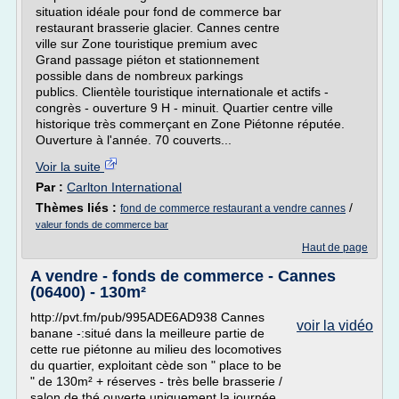
situation idéale pour fond de commerce bar
restaurant brasserie glacier. Cannes centre
ville sur Zone touristique premium avec
Grand passage piéton et stationnement
possible dans de nombreux parkings
publics. Clientèle touristique internationale et actifs -
congrès - ouverture 9 H - minuit. Quartier centre ville
historique très commerçant en Zone Piétonne réputée.
Ouverture à l'année. 70 couverts...
Voir la suite
Par :
Carlton International
Thèmes liés :
/
fond de commerce restaurant a vendre cannes
valeur fonds de commerce bar
Haut de page
A vendre - fonds de commerce - Cannes
(06400) - 130m²
http://pvt.fm/pub/995ADE6AD938 Cannes
voir la vidéo
banane -:situé dans la meilleure partie de
cette rue piétonne au milieu des locomotives
du quartier, exploitant cède son " place to be
" de 130m² + réserves - très belle brasserie /
salon de thé ouverte uniquement la journée