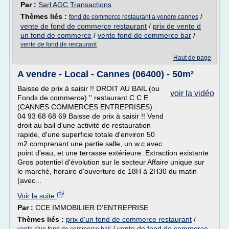
Par :
Sarl AGC Transactions
Thèmes liés :
/
fond de commerce restaurant a vendre cannes
vente de fond de commerce restaurant
/
prix de vente d
un fond de commerce
/
vente fond de commerce bar
/
vente de fond de restaurant
Haut de page
A vendre - Local - Cannes (06400) - 50m²
Baisse de prix à saisir !! DROIT AU BAIL (ou
voir la vidéo
Fonds de commerce) '' restaurant C C E
(CANNES COMMERCES ENTREPRISES) :
04 93 68 68 69 Baisse de prix à saisir !! Vend
droit au bail d'une activité de restauration
rapide, d'une superficie totale d'environ 50
m2 comprenant une partie salle, un w.c avec
point d'eau, et une terrasse extérieure. Extraction existante
Gros potentiel d'évolution sur le secteur Affaire unique sur
le marché, horaire d'ouverture de 18H à 2H30 du matin
(avec...
Voir la suite
Par :
CCE IMMOBILIER D’ENTREPRISE
Thèmes liés :
prix d'un fond de commerce restaurant
/
/
vente de fond de commerce