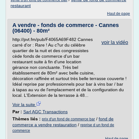
vente d'un fond de commerce bail
restaurant
Haut de page
A vendre - fonds de commerce - Cannes
(06400) - 80m²
http://pvt.fm/pub/F4065A69F482 Cannes
voir la vidéo
carré d'or : Rare ! Au c?ur du célèbre
quartier de la nuit et des congressistes
cède fonds de commerce d'un bar
restaurant suite à fin d'une location
gérance non concluante. Très bel
établissement de 80m² avec belle cuisine,
décoration raffinée et surtout très belle terrasse couverte !
Idéal reprise par professionnels pour bar à vins bar / bar
à tapas au vu de l'emplacement et de la configuration du
local. L'Extension de la terrasse à 48...
Voir la suite
Par :
Sarl AGC Transactions
Thèmes liés :
/
fond de
prix d'un fond de commerce bar
commerce a vendre restauration
/
reprise d un fond de
commerce
Haut de page