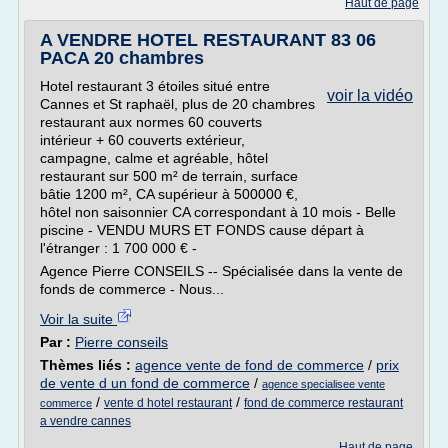
Haut de page
A VENDRE HOTEL RESTAURANT 83 06
PACA 20 chambres
Hotel restaurant 3 étoiles situé entre
voir la vidéo
Cannes et St raphaël, plus de 20 chambres
restaurant aux normes 60 couverts
intérieur + 60 couverts extérieur,
campagne, calme et agréable, hôtel
restaurant sur 500 m² de terrain, surface
bâtie 1200 m², CA supérieur à 500000 €,
hôtel non saisonnier CA correspondant à 10 mois - Belle
piscine - VENDU MURS ET FONDS cause départ à
l'étranger : 1 700 000 € -
Agence Pierre CONSEILS -- Spécialisée dans la vente de
fonds de commerce - Nous...
Voir la suite
Par :
Pierre conseils
Thèmes liés :
agence vente de fond de commerce
/
prix
de vente d un fond de commerce
/
agence specialisee vente
/
/
vente d hotel restaurant
fond de commerce restaurant
commerce
a vendre cannes
Haut de page