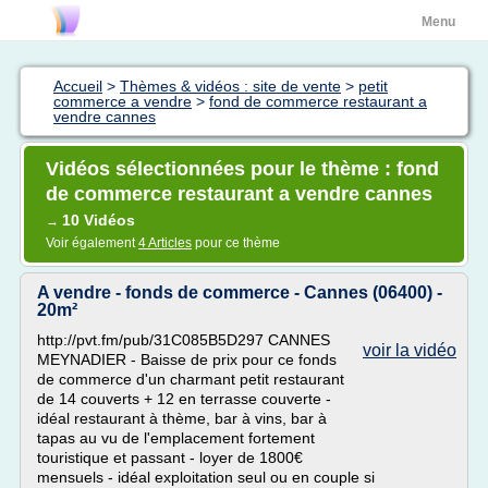
Menu
Accueil
>
Thèmes & vidéos : site de vente
>
petit
commerce a vendre
>
fond de commerce restaurant a
vendre cannes
Vidéos sélectionnées pour le thème : fond
de commerce restaurant a vendre cannes
10 Vidéos
→
Voir également
4 Articles
pour ce thème
A vendre - fonds de commerce - Cannes (06400) -
20m²
http://pvt.fm/pub/31C085B5D297 CANNES
voir la vidéo
MEYNADIER - Baisse de prix pour ce fonds
de commerce d'un charmant petit restaurant
de 14 couverts + 12 en terrasse couverte -
idéal restaurant à thème, bar à vins, bar à
tapas au vu de l'emplacement fortement
touristique et passant - loyer de 1800€
mensuels - idéal exploitation seul ou en couple si