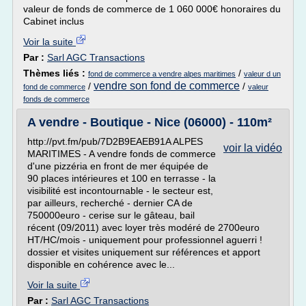
valeur de fonds de commerce de 1 060 000€ honoraires du
Cabinet inclus
Voir la suite
Par :
Sarl AGC Transactions
Thèmes liés :
/
fond de commerce a vendre alpes maritimes
valeur d un
vendre son fond de commerce
/
/
fond de commerce
valeur
fonds de commerce
A vendre - Boutique - Nice (06000) - 110m²
http://pvt.fm/pub/7D2B9EAEB91A ALPES
voir la vidéo
MARITIMES - A vendre fonds de commerce
d'une pizzéria en front de mer équipée de
90 places intérieures et 100 en terrasse - la
visibilité est incontournable - le secteur est,
par ailleurs, recherché - dernier CA de
750000euro - cerise sur le gâteau, bail
récent (09/2011) avec loyer très modéré de 2700euro
HT/HC/mois - uniquement pour professionnel aguerri !
dossier et visites uniquement sur références et apport
disponible en cohérence avec le...
Voir la suite
Par :
Sarl AGC Transactions