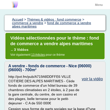
Menu
Accueil
>
Thèmes & vidéos : fond commerce
>
commerce a vendre
>
fond de commerce a vendre
alpes maritimes
Vidéos sélectionnées pour le thème : fond
de commerce a vendre alpes maritimes
3 Vidéos
→
Voir également
13 Articles
pour ce thème
A vendre - fonds de commerce - Nice (06000)
(06000) - 700m²
http://pvt.fm/pub/A719A8DDFFE6 VILLE
voir la vidéo
COTIERE DES ALPES MARITIMES - Cède
fonds de commerce d'un hôtel bureau de 39
chambres climatisées en 2 étoiles, à 2 pas de
la gare centrale, du centre, de son casino et
des plages, belle terrasse pour le petit-
dejeuner - C A de 550 000€
Cession sous forme de parts sociales sur la base d?une