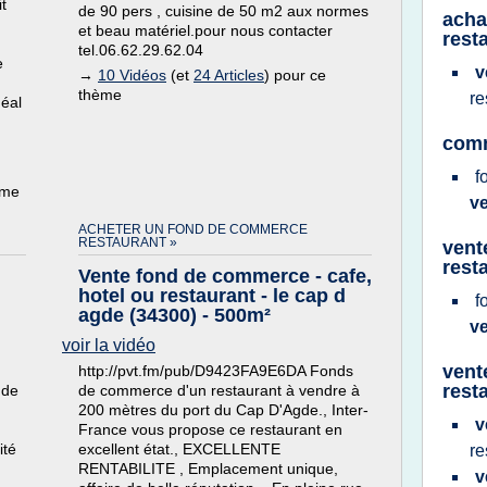
t
de 90 pers , cuisine de 50 m2 aux normes
acha
et beau matériel.pour nous contacter
rest
tel.06.62.29.62.04
e
v
→
10 Vidéos
(et
24 Articles
) pour ce
thème
re
déal
comm
f
ème
v
ACHETER UN FOND DE COMMERCE
RESTAURANT »
vent
rest
Vente fond de commerce - cafe,
hotel ou restaurant - le cap d
f
agde (34300) - 500m²
v
voir la vidéo
vent
http://pvt.fm/pub/D9423FA9E6DA Fonds
rest
 de
de commerce d'un restaurant à vendre à
200 mètres du port du Cap D'Agde., Inter-
v
France vous propose ce restaurant en
ité
excellent état., EXCELLENTE
re
RENTABILITE , Emplacement unique,
v