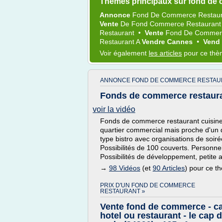
Thèmes principaux sur fond de 
Annonce
Fond
De
Commerce Restau
Vente
De
Fond Commerce Restauran
Restaurant
•
Vente
Fond
De
Commerc
Restaurant
A
Vendre Cannes
•
Vend
Voir également
les articles
pour ce th
ANNONCE FOND DE COMMERCE RESTAU
Fonds de commerce restauran
voir la vidéo
Fonds de commerce restaurant cuisine 
quartier commercial mais proche d'un 
type bistro avec organisations de soir
Possibilités de 100 couverts. Personne
Possibilités de développement, petite act
→
98 Vidéos
(et
90 Articles
) pour ce t
PRIX D'UN FOND DE COMMERCE
RESTAURANT »
Vente fond de commerce - ca
hotel ou restaurant - le cap d