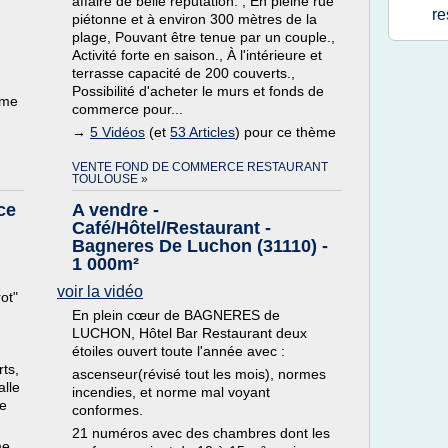
affaire de belle réputation. , En pleine rue
re
piétonne et à environ 300 mètres de la
plage, Pouvant être tenue par un couple.,
Activité forte en saison., À l'intérieure et
terrasse capacité de 200 couverts.,
Possibilité d'acheter le murs et fonds de
ème
commerce pour...
→
5 Vidéos
(et
53 Articles
) pour ce thème
VENTE FOND DE COMMERCE RESTAURANT
TOULOUSE »
ce
A vendre -
Café/Hôtel/Restaurant -
Bagneres De Luchon (31110) -
1 000m²
voir la vidéo
rot"
En plein cœur de BAGNERES de
LUCHON, Hôtel Bar Restaurant deux
étoiles ouvert toute l'année avec :
ts,
ascenseur(révisé tout les mois), normes
alle
incendies, et norme mal voyant
re
conformes.
21 numéros avec des chambres dont les
me