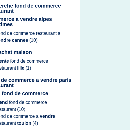
erche fond de commerce
aurant
erce a vendre alpes
times
ond
de
commerce restaurant
a
endre cannes
(10)
 achat maison
ente
fond
de
commerce
staurant
lille
(1)
 de commerce a vendre paris
aurant
 fond de commerce
end
fond
de
commerce
staurant
(10)
ond
de
commerce
a
vendre
staurant
toulon
(4)