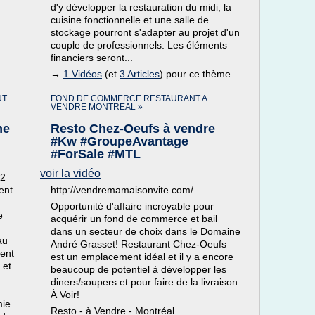
d'y développer la restauration du midi, la
cuisine fonctionnelle et une salle de
stockage pourront s'adapter au projet d'un
couple de professionnels. Les éléments
financiers seront...
→
1 Vidéos
(et
3 Articles
) pour ce thème
NT
FOND DE COMMERCE RESTAURANT A
VENDRE MONTREAL »
me
Resto Chez-Oeufs à vendre
#Kw #GroupeAvantage
#ForSale #MTL
voir la vidéo
m2
ent
http://vendremamaisonvite.com/
Opportunité d'affaire incroyable pour
e
acquérir un fond de commerce et bail
dans un secteur de choix dans le Domaine
au
André Grasset! Restaurant Chez-Oeufs
ment
est un emplacement idéal et il y a encore
 et
beaucoup de potentiel à développer les
diners/soupers et pour faire de la livraison.
À Voir!
mie
Resto - à Vendre - Montréal