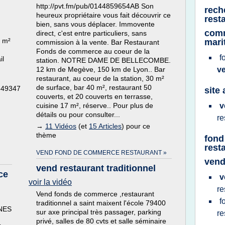
http://pvt.fm/pub/0144859654AB Son
rech
heureux propriétaire vous fait découvrir ce
rest
bien, sans vous déplacer. Immovente
comm
direct, c'est entre particuliers, sans
7 m²
mari
commission à la vente. Bar Restaurant
Fonds de commerce au coeur de la
f
il
station. NOTRE DAME DE BELLECOMBE.
12 km de Megève, 150 km de Lyon.. Bar
v
restaurant, au coeur de la station, 30 m²
de surface, bar 40 m², restaurant 50
2349347
site
couverts, et 20 couverts en terrasse,
cuisine 17 m², réserve.. Pour plus de
v
détails ou pour consulter...
re
→
11 Vidéos
(et
15 Articles
) pour ce
thème
fond
rest
VEND FOND DE COMMERCE RESTAURANT »
vend
vend restaurant traditionnel
ce
v
voir la vidéo
re
Vend fonds de commerce ,restaurant
f
traditionnel a saint maixent l'école 79400
NNES
sur axe principal très passager, parking
re
privé, salles de 80 cvts et salle séminaire