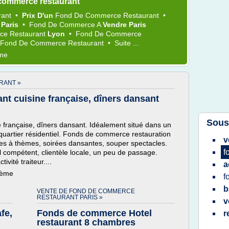
commerce restaurant
rant
•
Prix D'un
Fond
De
Commerce Restaurant
•
t
Paris
•
Fond
De
Commerce
A
Vendre Paris
e Restaurant
Lyon
•
Fond
De
Commerce
Fond
De
Commerce Restaurant
•
Suite ...
ème
RANT »
t cuisine française, dîners dansant
Sous
française, dîners dansant. Idéalement situé dans un
quartier résidentiel. Fonds de commerce restauration
v
ées à thèmes, soirées dansantes, souper spectacles.
f
l compétent, clientèle locale, un peu de passage.
ivité traiteur....
a
hème
f
b
VENTE DE FOND DE COMMERCE
RESTAURANT PARIS »
v
fe,
Fonds de commerce Hotel
r
restaurant 8 chambres