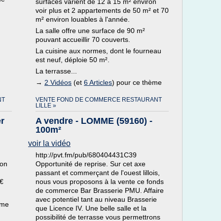
surfaces varient de 12 à 15 m² environ
voir plus et 2 appartements de 50 m² et 70
m² environ louables à l'année.
La salle offre une surface de 90 m²
pouvant accueillir 70 couverts.
La cuisine aux normes, dont le fourneau
est neuf, déploie 50 m².
La terrasse...
→
2 Vidéos
(et
6 Articles
) pour ce thème
NT
VENTE FOND DE COMMERCE RESTAURANT
LILLE »
er
A vendre - LOMME (59160) -
100m²
voir la vidéo
http://pvt.fm/pub/680404431C39
ion
Opportunité de reprise. Sur cet axe
passant et commerçant de l'ouest lillois,
 €
nous vous proposons à la vente ce fonds
de commerce Bar Brasserie PMU. Affaire
avec potentiel tant au niveau Brasserie
ème
que Licence IV. Une belle salle et la
possibilité de terrasse vous permettrons