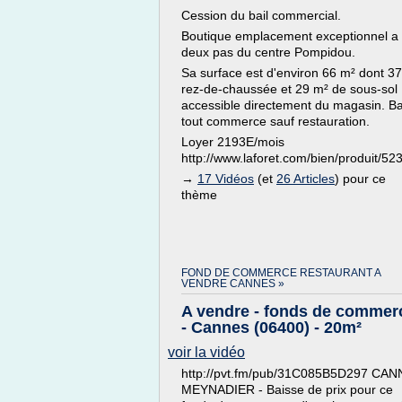
Cession du bail commercial.
Boutique emplacement exceptionnel a
deux pas du centre Pompidou.
Sa surface est d'environ 66 m² dont 3
rez-de-chaussée et 29 m² de sous-sol
accessible directement du magasin. Ba
tout commerce sauf restauration.
Loyer 2193E/mois
http://www.laforet.com/bien/produit/5
→
17 Vidéos
(et
26 Articles
) pour ce
thème
FOND DE COMMERCE RESTAURANT A
VENDRE CANNES »
A vendre - fonds de commer
- Cannes (06400) - 20m²
voir la vidéo
http://pvt.fm/pub/31C085B5D297 CA
MEYNADIER - Baisse de prix pour ce