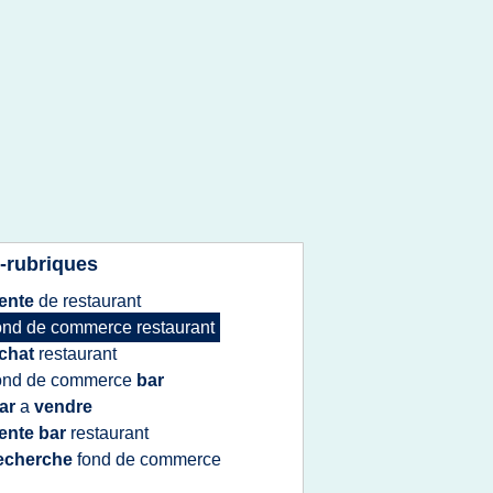
-rubriques
ente
de
restaurant
ond
de
commerce restaurant
chat
restaurant
ond
de
commerce
bar
ar
a
vendre
ente bar
restaurant
echerche
fond
de
commerce