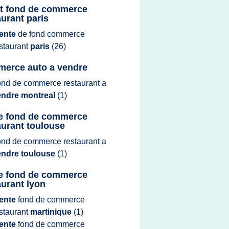
t fond de commerce
aurant paris
ente
de
fond commerce
staurant
paris
(26)
erce auto a vendre
ond
de
commerce restaurant
a
endre montreal
(1)
e fond de commerce
aurant toulouse
ond
de
commerce restaurant
a
endre toulouse
(1)
e fond de commerce
aurant lyon
ente
fond
de
commerce
staurant
martinique
(1)
ente
fond
de
commerce