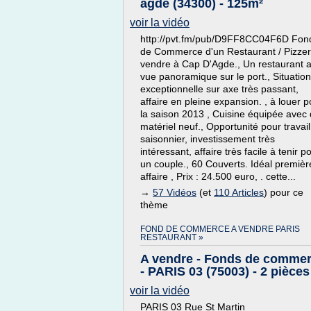
agde (34300) - 125m²
voir la vidéo
http://pvt.fm/pub/D9FF8CC04F6D Fon
de Commerce d'un Restaurant / Pizzer
vendre à Cap D'Agde., Un restaurant 
vue panoramique sur le port., Situation
exceptionnelle sur axe très passant,
affaire en pleine expansion. , à louer p
la saison 2013 , Cuisine équipée avec
matériel neuf., Opportunité pour travail
saisonnier, investissement très
intéressant, affaire très facile à tenir p
un couple., 60 Couverts. Idéal premièr
affaire , Prix : 24.500 euro, . cette...
→
57 Vidéos
(et
110 Articles
) pour ce
thème
FOND DE COMMERCE A VENDRE PARIS
RESTAURANT »
A vendre - Fonds de comme
- PARIS 03 (75003) - 2 pièces
voir la vidéo
PARIS 03 Rue St Martin