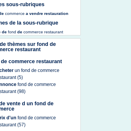
es sous-rubriques
de
commerce
a
vendre restauration
es de la sous-rubrique
e
de
fond
de
commerce restaurant
 de thèmes sur
fond de
erce restaurant
 de commerce restaurant
cheter
un
fond
de
commerce
staurant
(5)
nnonce
fond
de
commerce
staurant
(98)
 de vente d un fond de
merce
rix d'un
fond
de
commerce
staurant
(57)