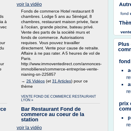
Autr
voir la vidéo
Fonds de commerce Hotel restaurant 8
fond
ds
chambres. Lodge 5 ans au Sénégal, 8
ia à
chambres, restaurant maison privée, face
Thèm
avec
à l'océan, grande piscine, bateau privé.
vent
Vente des parts de la société murs et
fonds de commerce. Autorisations
our
requises. Vous pouvez travailler
Plus
 du
directement. Vente pour cause de retraite.
comm
Affaire à ne pas rater. A 5 heures de vol de
Paris.
fond
our
http://www.immoventedirect.com/annonces-
e
immobilieres/commerce-entreprise-vente-
a
nianing-sn-225857
re
→
26 Vidéos
(et
31 Articles
) pour ce
a
thème
re
VENTE FOND DE COMMERCE RESTAURANT
LYON »
prix
com
rce
Bar Restaurant Fond de
commerce au coeur de la
p
station
re
voir la vidéo