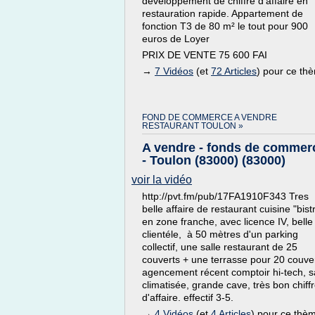
développement de chiffre d'affaire en
restauration rapide. Appartement de
fonction T3 de 80 m² le tout pour 900
euros de Loyer
PRIX DE VENTE 75 600 FAI
→
7 Vidéos
(et
72 Articles
) pour ce th
FOND DE COMMERCE A VENDRE
RESTAURANT TOULON »
A vendre - fonds de commer
- Toulon (83000) (83000)
voir la vidéo
http://pvt.fm/pub/17FA1910F343 Tres
belle affaire de restaurant cuisine "bist
en zone franche, avec licence IV, belle
clientéle, à 50 mètres d'un parking
collectif, une salle restaurant de 25
couverts + une terrasse pour 20 couver
agencement récent comptoir hi-tech, s
climatisée, grande cave, très bon chiff
d'affaire. effectif 3-5.
→
4 Vidéos
(et
4 Articles
) pour ce thè