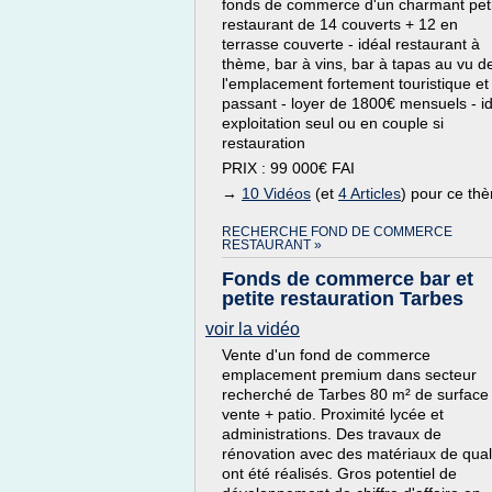
fonds de commerce d'un charmant peti
restaurant de 14 couverts + 12 en
terrasse couverte - idéal restaurant à
thème, bar à vins, bar à tapas au vu d
l'emplacement fortement touristique et
passant - loyer de 1800€ mensuels - i
exploitation seul ou en couple si
restauration
PRIX : 99 000€ FAI
→
10 Vidéos
(et
4 Articles
) pour ce th
RECHERCHE FOND DE COMMERCE
RESTAURANT »
Fonds de commerce bar et
petite restauration Tarbes
voir la vidéo
Vente d'un fond de commerce
emplacement premium dans secteur
recherché de Tarbes 80 m² de surface
vente + patio. Proximité lycée et
administrations. Des travaux de
rénovation avec des matériaux de qual
ont été réalisés. Gros potentiel de