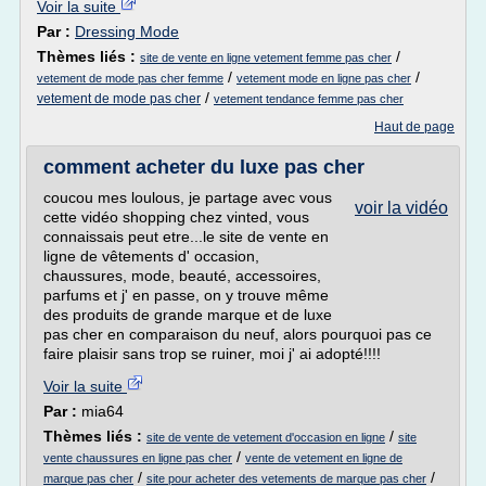
Voir la suite
Par :
Dressing Mode
Thèmes liés :
/
site de vente en ligne vetement femme pas cher
/
/
vetement de mode pas cher femme
vetement mode en ligne pas cher
/
vetement de mode pas cher
vetement tendance femme pas cher
Haut de page
comment acheter du luxe pas cher
coucou mes loulous, je partage avec vous
voir la vidéo
cette vidéo shopping chez vinted, vous
connaissais peut etre...le site de vente en
ligne de vêtements d' occasion,
chaussures, mode, beauté, accessoires,
parfums et j' en passe, on y trouve même
des produits de grande marque et de luxe
pas cher en comparaison du neuf, alors pourquoi pas ce
faire plaisir sans trop se ruiner, moi j' ai adopté!!!!
Voir la suite
Par :
mia64
Thèmes liés :
/
site de vente de vetement d'occasion en ligne
site
/
vente chaussures en ligne pas cher
vente de vetement en ligne de
/
/
marque pas cher
site pour acheter des vetements de marque pas cher