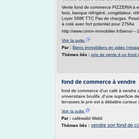
Vente fond de commerce PIZZERIA à em
bois, banque réfrigéré, congélateur, ré
Loyer 598€ TTC Pas de charges. Possib
à coté avec fort potentiel pour 275Ke
http://www.cimm-immobilier.fr/biens/--
Voir la suite
Par :
Biens immobiliers en vidéo (rése
Thèmes liés :
prix de vente d un fon
fond de commerce à vendre
fond de commerce d'un café à vendre a
universitaire boulifa ,d'une superficie 
terrasses.le prix est à débattre.curieux 
Voir la suite
Par :
caféwalid Walid
vendre son fond de 
Thèmes liés :