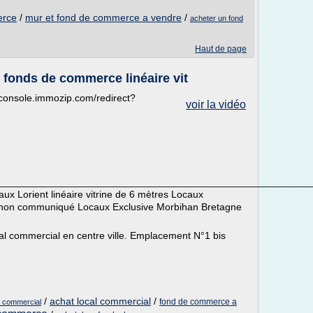
erce
/
mur et fond de commerce a vendre
/
acheter un fond
Haut de page
fonds de commerce linéaire vit
://console.immozip.com/redirect?
voir la vidéo
__________________________________________________________
x Lorient linéaire vitrine de 6 mètres Locaux
non communiqué Locaux Exclusive Morbihan Bretagne
 commercial en centre ville. Emplacement N°1 bis
/
achat local commercial
/
fond de commerce a
e commercial