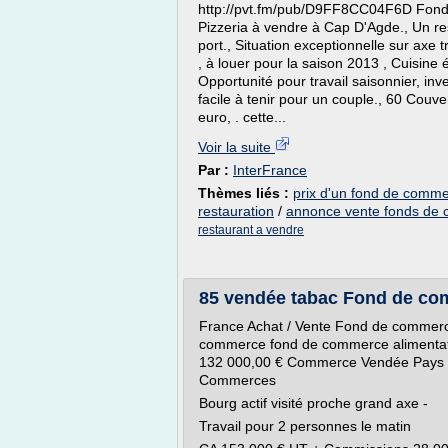
http://pvt.fm/pub/D9FF8CC04F6D Fond
Pizzeria à vendre à Cap D'Agde., Un r
port., Situation exceptionnelle sur axe 
, à louer pour la saison 2013 , Cuisine
Opportunité pour travail saisonnier, inve
facile à tenir pour un couple., 60 Couver
euro, . cette...
Voir la suite
Par :
InterFrance
Thèmes liés :
prix d'un fond de comme
restauration
/
annonce vente fonds de 
restaurant a vendre
85 vendée tabac Fond de co
France Achat / Vente Fond de commer
commerce fond de commerce alimenta
132 000,00 € Commerce Vendée Pays d
Commerces
Bourg actif visité proche grand axe -
Travail pour 2 personnes le matin