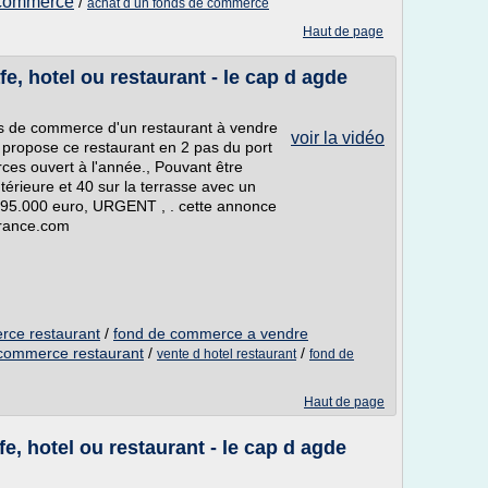
 commerce
/
achat d un fonds de commerce
Haut de page
e, hotel ou restaurant - le cap d agde
 de commerce d'un restaurant à vendre
voir la vidéo
 propose ce restaurant en 2 pas du port
ces ouvert à l'année., Pouvant être
ntérieure et 40 sur la terrasse avec un
ix 95.000 euro, URGENT , . cette annonce
France.com
rce restaurant
/
fond de commerce a vendre
commerce restaurant
/
/
vente d hotel restaurant
fond de
Haut de page
, hotel ou restaurant - le cap d agde