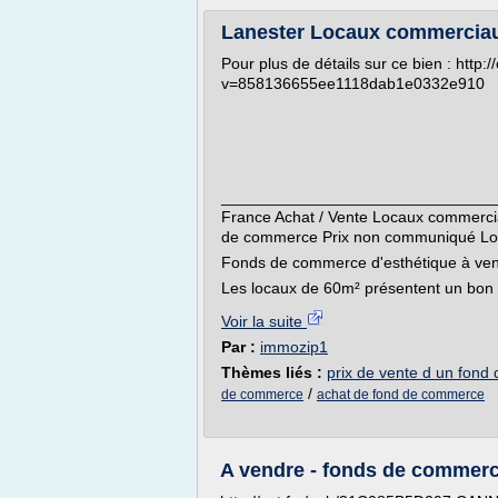
Lanester Locaux commercia
Pour plus de détails sur ce bien : http
v=858136655ee1118dab1e0332e910
_______________________________
France Achat / Vente Locaux commerc
de commerce Prix non communiqué Lo
Fonds de commerce d'esthétique à ven
Les locaux de 60m² présentent un bon é
Voir la suite
Par :
immozip1
Thèmes liés :
prix de vente d un fon
/
de commerce
achat de fond de commerce
A vendre - fonds de commerc