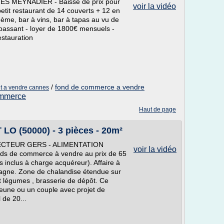
ES MEYNADIER - Baisse de prix pour
voir la vidéo
tit restaurant de 14 couverts + 12 en
thème, bar à vins, bar à tapas au vu de
 passant - loyer de 1800€ mensuels -
estauration
/
fond de commerce a vendre
t a vendre cannes
ommerce
Haut de page
LO (50000) - 3 pièces - 20m²
 SECTEUR GERS - ALIMENTATION
voir la vidéo
ds de commerce à vendre au prix de 65
 inclus à charge acquéreur). Affaire à
agne. Zone de chalandise étendue sur
 et légumes , brasserie de dépôt. Ce
jeune ou un couple avec projet de
 de 20...