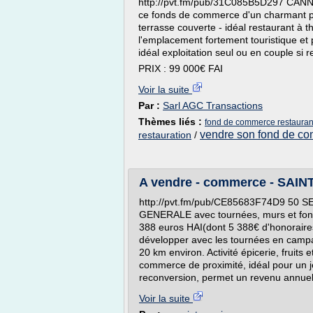
http://pvt.fm/pub/31C085B5D297 CANN
ce fonds de commerce d'un charmant pe
terrasse couverte - idéal restaurant à 
l'emplacement fortement touristique et
idéal exploitation seul ou en couple si r
PRIX : 99 000€ FAI
Voir la suite
Par :
Sarl AGC Transactions
Thèmes liés :
fond de commerce restauran
vendre son fond de c
restauration
/
A vendre - commerce - SAINT 
http://pvt.fm/pub/CE85683F74D9 50
GENERALE avec tournées, murs et fon
388 euros HAI(dont 5 388€ d'honoraires
développer avec les tournées en camp
20 km environ. Activité épicerie, fruits
commerce de proximité, idéal pour un 
reconversion, permet un revenu annuel
Voir la suite