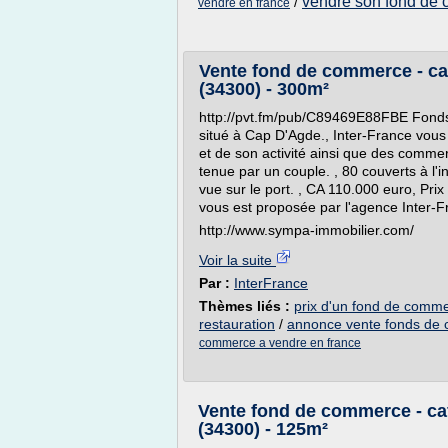
vendre son fond de
/
vendre en france
Vente fond de commerce - caf
(34300) - 300m²
http://pvt.fm/pub/C89469E88FBE Fonds
situé à Cap D'Agde., Inter-France vous
et de son activité ainsi que des commer
tenue par un couple. , 80 couverts à l'i
vue sur le port. , CA 110.000 euro, Pr
vous est proposée par l'agence Inter-
http://www.sympa-immobilier.com/
Voir la suite
Par :
InterFrance
Thèmes liés :
prix d'un fond de comme
restauration
/
annonce vente fonds de 
commerce a vendre en france
Vente fond de commerce - cafe
(34300) - 125m²