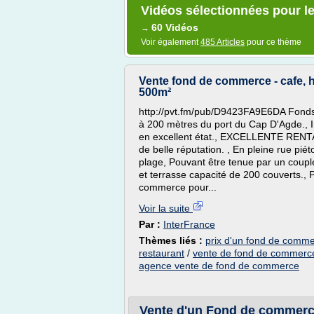
Vidéos sélectionnées pour l
60 Vidéos
→
Voir également
485 Articles
pour ce thème
Vente fond de commerce - cafe, ho
500m²
http://pvt.fm/pub/D9423FA9E6DA Fonds
à 200 mètres du port du Cap D'Agde., 
en excellent état., EXCELLENTE RENTA
de belle réputation. , En pleine rue pié
plage, Pouvant être tenue par un couple.,
et terrasse capacité de 200 couverts., P
commerce pour...
Voir la suite
Par :
InterFrance
Thèmes liés :
prix d'un fond de comme
restaurant
/
vente de fond de commerce
agence vente de fond de commerce
Vente d'un Fond de commerc