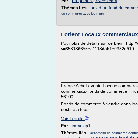
Par :
proprietes-privees.com
Thèmes liés :
prix d un fond de comm
de commerce avec les murs
Lorient Locaux commerciaux 
Pour plus de détails sur ce bien : http
v=858136655ee1118dab1e0332e910
_______________________________
France Achat / Vente Locaux commerciau
commerciaux fonds de commerce Prix 
56100
Fonds de commerce à vendre dans local
destiné à tous...
Voir la suite
Par :
immozip1
Thèmes liés :
achat fond de commerce centr