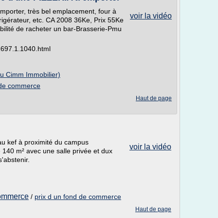
porter, très bel emplacement, four à
voir la vidéo
frigérateur, etc. CA 2008 36Ke, Prix 55Ke
ilité de racheter un bar-Brasserie-Pmu
-1697.1.1040.html
au Cimm Immobilier)
d de commerce
Haut de page
u kef à proximité du campus
voir la vidéo
de 140 m² avec une salle privée et dux
s'abstenir.
commerce
/
prix d un fond de commerce
Haut de page