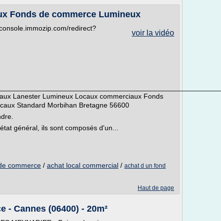
ux Fonds de commerce Lumineux
://console.immozip.com/redirect?
voir la vidéo
_________________________________________________________
iaux Lanester Lumineux Locaux commerciaux Fonds
caux Standard Morbihan Bretagne 56600
dre.
tat général, ils sont composés d'un...
d de commerce
/
achat local commercial
/
achat d un fond
Haut de page
e - Cannes (06400) - 20m²