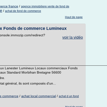
merce france
/
agence immobiliere vente de fond de
ce
/
achat de fond de commerce
Haut de page
ux Fonds de commerce Lumineux
//console.immozip.com/redirect?
voir la vidéo
_________________________________________________________
aux Lanester Lumineux Locaux commerciaux Fonds
aux Standard Morbihan Bretagne 56600
dre.
at général, ils sont composés d'un...
 de commerce
/
achat local commercial
/
achat d un fond