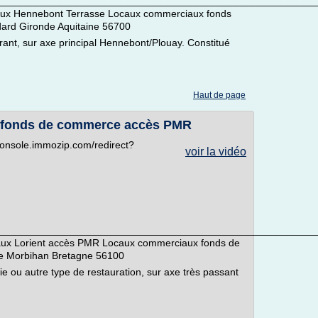
_________________________________________________________
aux Hennebont Terrasse Locaux commerciaux fonds
ard Gironde Aquitaine 56700
ant, sur axe principal Hennebont/Plouay. Constitué
Haut de page
 fonds de commerce accès PMR
//console.immozip.com/redirect?
voir la vidéo
_________________________________________________________
aux Lorient accès PMR Locaux commerciaux fonds de
e Morbihan Bretagne 56100
 ou autre type de restauration, sur axe très passant