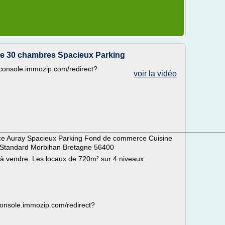
e 30 chambres Spacieux Parking
://console.immozip.com/redirect?
voir la vidéo
__________________________________________________________
ce Auray Spacieux Parking Fond de commerce Cuisine
Standard Morbihan Bretagne 56400
à vendre. Les locaux de 720m² sur 4 niveaux
//console.immozip.com/redirect?
_________________________________________________________