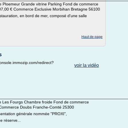
e Ploemeur Grande vitrine Parking Fond de commerce
 907,00 € Commerce Exclusive Morbihan Bretagne 56100
stauration, en bord de mer, composé d'une salle
Haut de page
s
//console.immozip.com/redirect?
voir la vidéo
________________________________________________________
e Les Fourgs Chambre froide Fond de commerce
 € Commerce Doubs Franche-Comté 25300
imentation générale nommée "PROXI",
e réserve...