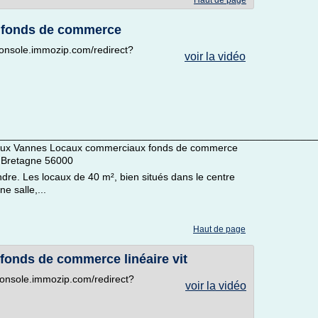
Haut de page
 fonds de commerce
//console.immozip.com/redirect?
voir la vidéo
_________________________________________________________
iaux Vannes Locaux commerciaux fonds de commerce
 Bretagne 56000
re. Les locaux de 40 m², bien situés dans le centre
e salle,...
Haut de page
onds de commerce linéaire vit
//console.immozip.com/redirect?
voir la vidéo