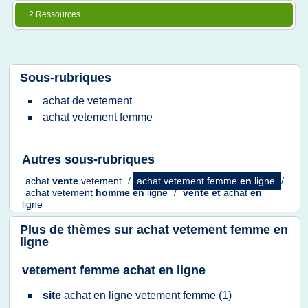
2 Ressources
Sous-rubriques
achat
de
vetement
achat vetement femme
Autres sous-rubriques
achat
vente
vetement
/
achat vetement femme
en
ligne
/
achat vetement
homme
en
ligne
/
vente
et
achat
en
ligne
Plus de thèmes sur
achat vetement femme en
ligne
vetement femme achat en ligne
site
achat
en
ligne vetement femme
(1)