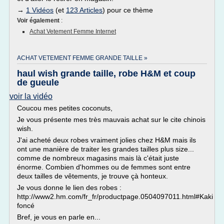
→
1 Vidéos
(et
123 Articles
) pour ce thème
Voir également
:
Achat Vetement Femme Internet
ACHAT VETEMENT FEMME GRANDE TAILLE »
haul wish grande taille, robe H&M et coup
de gueule
voir la vidéo
Coucou mes petites coconuts,
Je vous présente mes très mauvais achat sur le cite chinois
wish.
J'ai acheté deux robes vraiment jolies chez H&M mais ils
ont une manière de traiter les grandes tailles plus size...
comme de nombreux magasins mais là c'était juste
énorme. Combien d'hommes ou de femmes sont entre
deux tailles de vêtements, je trouve çà honteux.
Je vous donne le lien des robes :
http://www2.hm.com/fr_fr/productpage.0504097011.html#Kaki
foncé
Bref, je vous en parle en...