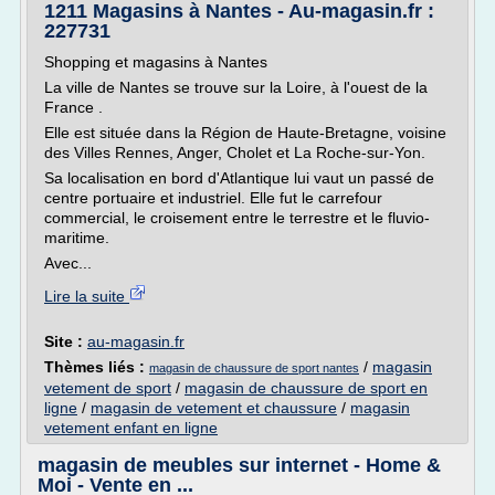
1211 Magasins à Nantes - Au-magasin.fr :
227731
Shopping et magasins à Nantes
La ville de Nantes se trouve sur la Loire, à l'ouest de la
France .
Elle est située dans la Région de Haute-Bretagne, voisine
des Villes Rennes, Anger, Cholet et La Roche-sur-Yon.
Sa localisation en bord d'Atlantique lui vaut un passé de
centre portuaire et industriel. Elle fut le carrefour
commercial, le croisement entre le terrestre et le fluvio-
maritime.
Avec...
Lire la suite
Site :
au-magasin.fr
Thèmes liés :
/
magasin
magasin de chaussure de sport nantes
vetement de sport
/
magasin de chaussure de sport en
ligne
/
magasin de vetement et chaussure
/
magasin
vetement enfant en ligne
magasin de meubles sur internet - Home &
Moi - Vente en ...