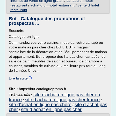
internet de vente en ligne gratuit
/
achat d'un hotel
restaurant
/
achat d un hotel restaurant
/
vente d hotel
restaurant
But - Catalogue des promotions et
prospectus ...
Souscrire
Catalogue en ligne
Commandez vos votre cuisine, meubles, votre canapé ou
votre matelas pas cher chez BUT. BUT - magasin
spécialiste de la décoration et de l'équipement et de maison
et appartement. But propose des lits pas cher, canapés, de
salle de bain, meubles de salon et bureau, de chambre à
coucher, meubles de cuisine aux meilleurs prix tout au long
de l'année. Chez...
Lire la suite
Site :
https://but.cataloguepromo.fr
site d'achat en ligne pas cher en
Thèmes liés :
france
site d achat en ligne pas cher france
/
/
site d'achat en ligne pas chere
site d achat pas
/
cher
site d achat en ligne pas cher
/