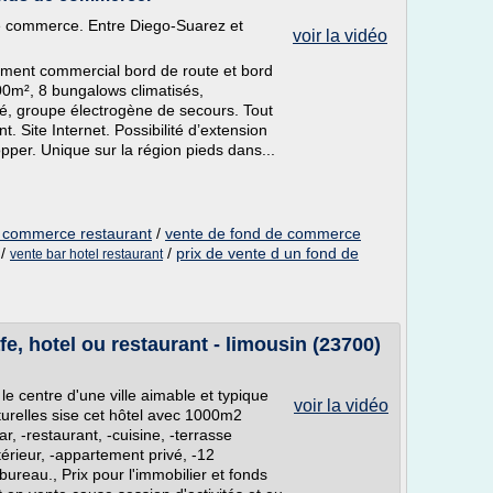
de commerce. Entre Diego-Suarez et
voir la vidéo
ement commercial bord de route et bord
00m², 8 bungalows climatisés,
cité, groupe électrogène de secours. Tout
. Site Internet. Possibilité d’extension
opper. Unique sur la région pieds dans...
 commerce restaurant
/
vente de fond de commerce
/
/
prix de vente d un fond de
vente bar hotel restaurant
e, hotel ou restaurant - limousin (23700)
 centre d'une ville aimable et typique
voir la vidéo
lturelles sise cet hôtel avec 1000m2
bar, -restaurant, -cuisine, -terrasse
ntérieur, -appartement privé, -12
bureau., Prix pour l'immobilier et fonds