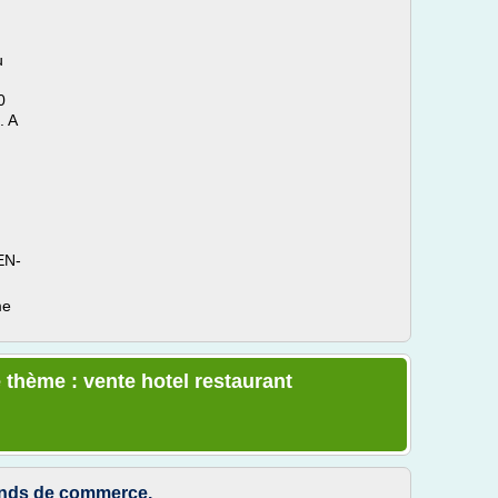
u
0
. A
EN-
me
 thème : vente hotel restaurant
fonds de commerce.