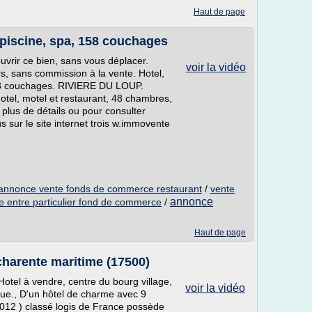
Haut de page
, piscine, spa, 158 couchages
uvrir ce bien, sans vous déplacer.
voir la vidéo
rs, sans commission à la vente. Hotel,
 158 couchages. RIVIERE DU LOUP.
el, motel et restaurant, 48 chambres,
r plus de détails ou pour consulter
 sur le site internet trois w.immovente
annonce vente fonds de commerce restaurant
/
vente
annonce
e entre particulier fond de commerce
/
Haut de page
 charente maritime (17500)
tel à vendre, centre du bourg village,
voir la vidéo
que., D'un hôtel de charme avec 9
2012 ) classé logis de France possède