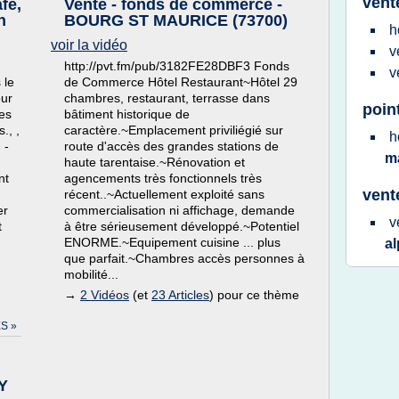
vent
fe,
Vente - fonds de commerce -
n
BOURG ST MAURICE (73700)
h
voir la vidéo
v
http://pvt.fm/pub/3182FE28DBF3 Fonds
v
 le
de Commerce Hôtel Restaurant~Hôtel 29
our
chambres, restaurant, terrasse dans
poin
les
bâtiment historique de
., ,
caractère.~Emplacement priviliégié sur
h
 -
route d'accès des grandes stations de
m
haute tarentaise.~Rénovation et
nt
agencements très fonctionnels très
vent
récent..~Actuellement exploité sans
er
commercialisation ni affichage, demande
v
t
à être sérieusement développé.~Potentiel
ENORME.~Equipement cuisine ... plus
a
que parfait.~Chambres accès personnes à
mobilité...
→
2 Vidéos
(et
23 Articles
) pour ce thème
S »
Y