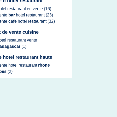
e d hotel restaurant
otel restaurant
en
vente
(16)
ente
bar
hotel restaurant
(23)
ente
cafe
hotel restaurant
(32)
t de vente cuisine
otel restaurant vente
adagascar
(1)
e hotel restaurant haute
ente hotel restaurant
rhone
lpes
(2)