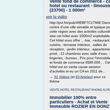
Vente fond de commerce - ca
hotel ou restaurant - limousi
(23700) - 1 000m²
voir la vidéo
http://pvt.fm/pub/49EBF7C179AE Dans
centre d'une ville aimable et typique p
cette région avec des activités culturel
sise cet hôtel avec 1000m2 exploitables
Cet hôtel vous offre :, -bar, -restaurant,
cuisine, -terrasse intérieur, -salles de
réception, -jardin intérieur, -apparteme
privé, -12 chambres avec salle d'eau, -
lingeries, -bureau., Prix pour l'immobili
et fonds de commerce €689.000., , Ce
hôtel est en vente cause session
d'activités et eu un CA en 2011 de...
→
32 Vidéos
(et
63 Articles
) pour ce
thème
VENTE HOTEL RESTAURANT RHONE ALPE
Immobilier 100% entre
particuliers - Achat et Vente
Immeuble ROZIER EN DONZ