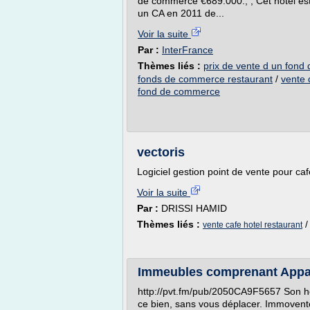
de commerce €689.000., , Cet hôtel est
un CA en 2011 de...
Voir la suite
Par :
InterFrance
Thèmes liés :
prix de vente d un fon
fonds de commerce restaurant
/
vente 
fond de commerce
vectoris
Logiciel gestion point de vente pour caf
Voir la suite
Par :
DRISSI HAMID
Thèmes liés :
vente cafe hotel restaurant
Immeubles comprenant Appar
http://pvt.fm/pub/2050CA9F5657 Son heu
ce bien, sans vous déplacer. Immovente d