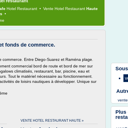
el restaurant
afe
Hotel Restaurant
•
Vente Hotel Restaurant
Haute
es
•
ème
 et fonds de commerce.
 de commerce. Entre Diego-Suarez et Raména plage.
ement commercial bord de route et bord de mer sur
Sous
galows climatisés, restaurant, bar, piscine, eau et
ours. Tout le matériel nécessaire au fonctionnement.
v
t activités de loisirs nautiques à développer. Unique sur
Autr
hème
vente
Plus
resta
VENTE HOTEL RESTAURANT HAUTE »