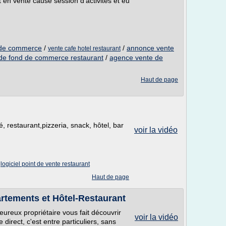
 en vente cause session d'activités et eu
d de commerce
/
/
annonce vente
vente cafe hotel restaurant
de fond de commerce restaurant
/
agence vente de
Haut de page
é, restaurant,pizzeria, snack, hôtel, bar
voir la vidéo
/
logiciel point de vente restaurant
Haut de page
tements et Hôtel-Restaurant
reux propriétaire vous fait découvrir
voir la vidéo
irect, c'est entre particuliers, sans