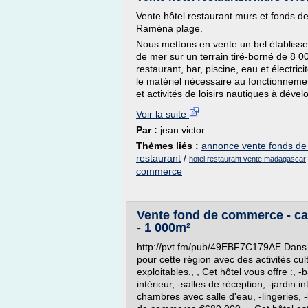
Vente hôtel restaurant murs et fonds 
Raména plage.
Nous mettons en vente un bel établiss
de mer sur un terrain tiré-borné de 8 0
restaurant, bar, piscine, eau et électri
le matériel nécessaire au fonctionnement
et activités de loisirs nautiques à dével
Voir la suite
Par :
jean victor
Thèmes liés :
annonce vente fonds de
restaurant
/
hotel restaurant vente madagascar
commerce
Vente fond de commerce - caf
- 1 000m²
http://pvt.fm/pub/49EBF7C179AE Dans le
pour cette région avec des activités cu
exploitables., , Cet hôtel vous offre :, -
intérieur, -salles de réception, -jardin i
chambres avec salle d'eau, -lingeries, -