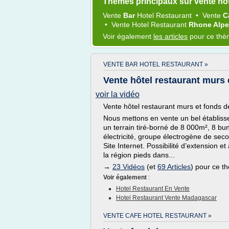
Thèmes principaux sur vente hot
Vente
Bar
Hotel Restaurant
•
Vente
C
•
Vente Hotel Restaurant
Rhone Alp
Voir également
les articles
pour ce th
VENTE BAR HOTEL RESTAURANT »
Vente hôtel restaurant murs
voir la vidéo
Vente hôtel restaurant murs et fonds
Nous mettons en vente un bel établiss
un terrain tiré-borné de 8 000m², 8 bun
électricité, groupe électrogène de sec
Site Internet. Possibilité d’extension e
la région pieds dans...
→
23 Vidéos
(et
69 Articles
) pour ce t
Voir également
:
Hotel Restaurant En Vente
Hotel Restaurant Vente Madagascar
VENTE CAFE HOTEL RESTAURANT »