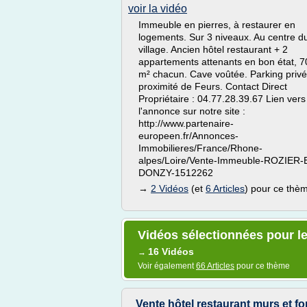
voir la vidéo
Immeuble en pierres, à restaurer en
logements. Sur 3 niveaux. Au centre d
village. Ancien hôtel restaurant + 2
appartements attenants en bon état, 7
m² chacun. Cave voûtée. Parking privé
proximité de Feurs. Contact Direct
Propriétaire : 04.77.28.39.67 Lien vers
l'annonce sur notre site :
http://www.partenaire-
europeen.fr/Annonces-
Immobilieres/France/Rhone-
alpes/Loire/Vente-Immeuble-ROZIER-
DONZY-1512262
→
2 Vidéos
(et
6 Articles
) pour ce thè
Vidéos sélectionnées pour le
16 Vidéos
→
Voir également
66 Articles
pour ce thème
Vente hôtel restaurant murs et 