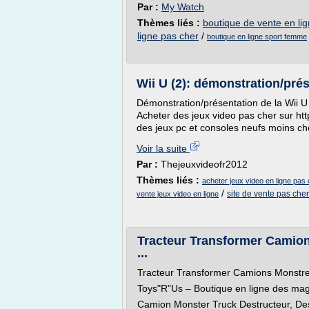
Par :
My Watch
Thèmes liés :
boutique de vente en li
ligne pas cher
/
boutique en ligne sport femme
Wii U (2): démonstration/pré
Démonstration/présentation de la Wii U
Acheter des jeux video pas cher sur ht
des jeux pc et consoles neufs moins cher
Voir la suite
Par :
Thejeuxvideofr2012
Thèmes liés :
acheter jeux video en ligne pas
/
site de vente pas cher
vente jeux video en ligne
Tracteur Transformer Camio
...
Tracteur Transformer Camions Monstre
Toys"R"Us – Boutique en ligne des maga
Camion Monster Truck Destructeur, Des