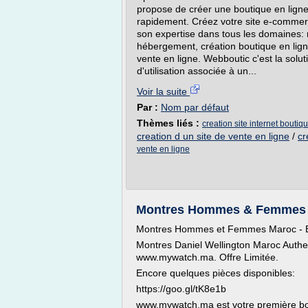
propose de créer une boutique en ligne
rapidement. Créez votre site e-commerc
son expertise dans tous les domaines: r
hébergement, création boutique en ligne
vente en ligne. Webboutic c'est la solu
d'utilisation associée à un...
Voir la suite
Par :
Nom par défaut
Thèmes liés :
creation site internet boutiqu
creation d un site de vente en ligne
/
cr
vente en ligne
Montres Hommes & Femmes Ma
Montres Hommes et Femmes Maroc - B
Montres Daniel Wellington Maroc Authe
www.mywatch.ma. Offre Limitée.
Encore quelques pièces disponibles:
https://goo.gl/tK8e1b
www.mywatch.ma est votre première bo