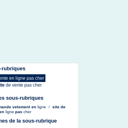
-rubriques
ente
en
ligne
pas
cher
ite
de
vente
pas
cher
es sous-rubriques
ande vetement
en
ligne
/
site
de
en
ligne
pas
cher
es de la sous-rubrique