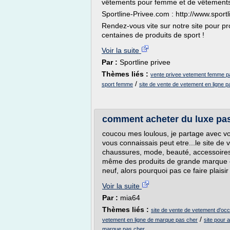
vêtements pour femme et de vêtements
Sportline-Privee.com : http://www.sport
Rendez-vous vite sur notre site pour pro
centaines de produits de sport !
Voir la suite
Par :
Sportline privee
Thèmes liés :
vente privee vetement femme p
/
sport femme
site de vente de vetement en ligne
comment acheter du luxe pa
coucou mes loulous, je partage avec vo
vous connaissais peut etre...le site de
chaussures, mode, beauté, accessoires,
même des produits de grande marque e
neuf, alors pourquoi pas ce faire plaisir 
Voir la suite
Par :
mia64
Thèmes liés :
site de vente de vetement d'occ
/
vetement en ligne de marque pas cher
site pour
marque pas cher