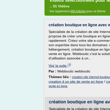
Vidéos sélectionnées pour le
51 Vidéos
→
Voir également
485 Articles
pour ce thème
création boutique en ligne avec
Spécialiste de la création de site Inter
propose de créer une boutique en ligne 
rapidement. Créez votre site e-commerc
son expertise dans tous les domaines: r
hébergement, création boutique en ligne
vente en ligne. Webboutic c'est la solu
d'utilisation associée à un...
Voir la suite
Par :
Webboutic webboutic
Thèmes liés :
creation site internet boutiqu
creation d un site de vente en ligne
/
cr
vente en ligne
création boutique en ligne a
Spécialiste de la création de site Inter