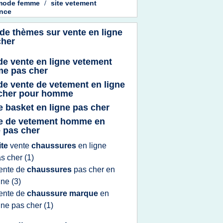
 mode femme
/
site vetement
nce
 de thèmes sur
vente en ligne
cher
 de vente en ligne vetement
e pas cher
 de vente de vetement en ligne
cher pour homme
e basket en ligne pas cher
e de vetement homme en
e pas cher
ite
vente
chaussures
en
ligne
as
cher
(1)
ente
de
chaussures
pas
cher
en
gne
(3)
ente
de
chaussure marque
en
gne
pas
cher
(1)