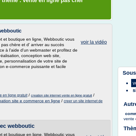
 thème : vente en ligne pas cher
 webboutic
net et boutique en ligne, Webboutic vous
voir la vidéo
pas chère et d' arriver au succès
e à l'aide d'un webmaster et profitez de
éalisation, conception web site,
, personnalisation de votre site de
tion e-commerce puissante et facile
Sous
v
s
/
/
e en ligne gratuit
creation site internet vente en ligne gratuit
eation site e commerce en ligne
/
creer un site internet de
Autr
comm
vente
vec webboutic
Thèm
net et boutique en ligne, Webboutic vous