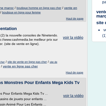
p
gne maroc
/
/
vente en
boutique homme en ligne pas cher
vent
/
boutique en ligne pour femme
marq
Haut de page
site
sentation
v
 (2) la nouvelle consoles de Ninetendo.
(1
voir la vidéo
tp://www.cashmedia.be meilleur prix sur
. (site de vente en ligne).
/
/
site de vente en ligne pas cher
 cher
site de
/
vente en ligne pas cher
Haut de page
ns Monstres Pour Enfants Mega Kids Tv
s Pour Enfants Mega Kids Tv ...
voir la vidéo
sins de jouets pour enfants ...
sin Animé Pour Les Enfants ...