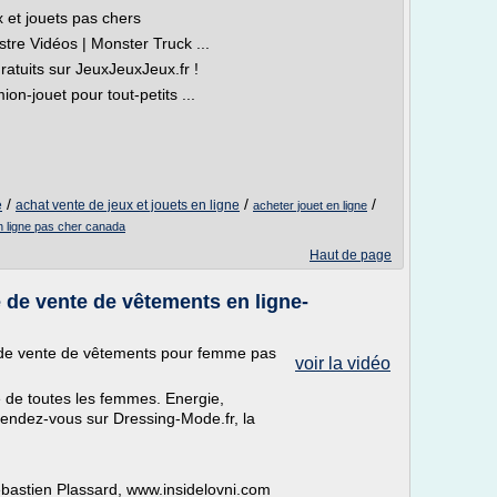
 et jouets pas chers
tre Vidéos | Monster Truck ...
tuits sur JeuxJeuxJeux.fr !
on-jouet pour tout-petits ...
/
/
/
e
achat vente de jeux et jouets en ligne
acheter jouet en ligne
 ligne pas cher canada
Haut de page
e de vente de vêtements en ligne-
 de vente de vêtements pour femme pas
voir la vidéo
 de toutes les femmes. Energie,
 rendez-vous sur Dressing-Mode.fr, la
ébastien Plassard, www.insidelovni.com