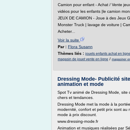
Camion pour enfant - Achat / Vente jeux
vidéos pour les enfants |le camion mons
JEUX DE CAMION - Joue à des Jeux Gra
Monster Truck | lavage de voiture | Cami
Acheter...
Voir la suite
Par :
Flora Susann
Thèmes liés :
jouets enfants achat en lign
/
magasin de jouet vente en ligne
magasiner en
Dressing Mode- Publicité sit
animation et mode
Spot Tv animé de Dressing Mode, site
chers et tendances.
Dressing Mode met la mode à la portée
modernité, confort et petit prix sont au
mode à prix discount.
www.dressing-mode.fr
Animation et musiques réalisées par S