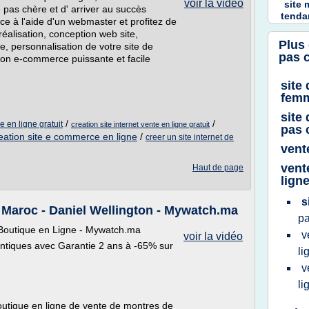
voir la vidéo
site
 pas chère et d' arriver au succès
tenda
e à l'aide d'un webmaster et profitez de
éalisation, conception web site,
Plus
, personnalisation de votre site de
pas 
tion e-commerce puissante et facile
site
femm
site
/
/
e en ligne gratuit
creation site internet vente en ligne gratuit
pas 
eation site e commerce en ligne
/
creer un site internet de
vent
vent
Haut de page
lign
s
roc - Daniel Wellington - Mywatch.ma
p
outique en Ligne - Mywatch.ma
v
voir la vidéo
ntiques avec Garantie 2 ans à -65% sur
li
v
li
utique en ligne de vente de montres de