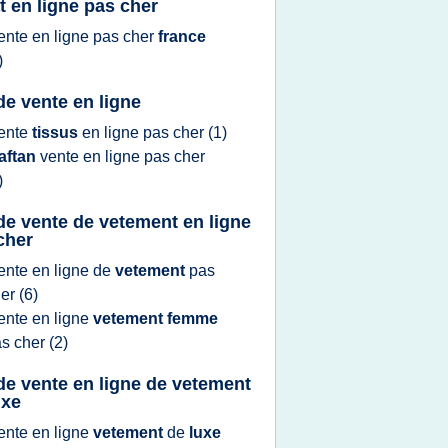
t en ligne pas cher
ente
en
ligne
pas
cher
france
)
 de vente en ligne
ente
tissus
en
ligne
pas
cher
(1)
aftan
vente
en
ligne
pas
cher
)
 de vente de vetement en ligne
cher
ente
en
ligne
de
vetement
pas
her
(6)
ente
en
ligne
vetement femme
as
cher
(2)
 de vente en ligne de vetement
uxe
ente
en
ligne
vetement
de
luxe