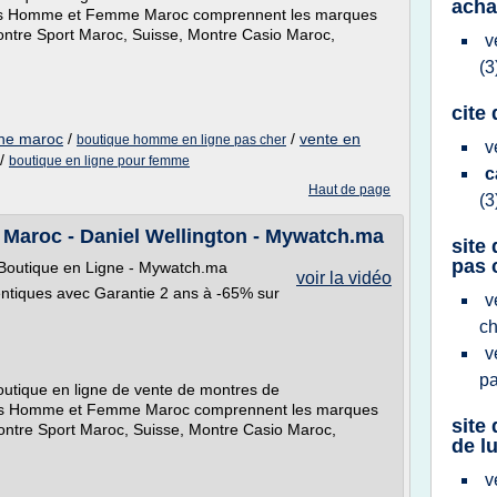
acha
res Homme et Femme Maroc comprennent les marques
ntre Sport Maroc, Suisse, Montre Casio Maroc,
v
(3
cite
gne maroc
/
/
vente en
boutique homme en ligne pas cher
v
/
boutique en ligne pour femme
c
Haut de page
(3
aroc - Daniel Wellington - Mywatch.ma
site
pas 
outique en Ligne - Mywatch.ma
voir la vidéo
ntiques avec Garantie 2 ans à -65% sur
v
c
v
p
utique en ligne de vente de montres de
res Homme et Femme Maroc comprennent les marques
site
ontre Sport Maroc, Suisse, Montre Casio Maroc,
de l
v