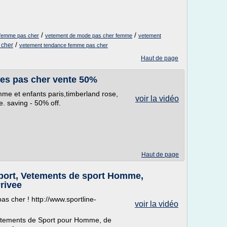
/
/
t femme pas cher
vetement de mode pas cher femme
vetement
/
 cher
vetement tendance femme pas cher
Haut de page
ttes pas cher vente 50%
me et enfants paris,timberland rose,
voir la vidéo
e. saving - 50% off.
Haut de page
Sport, Vetements de sport Homme,
rivee
as cher ! http://www.sportline-
voir la vidéo
Vêtements de Sport pour Homme, de