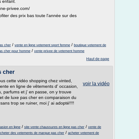
 enfant.
line-privee.com/
fiter des prix bas toute l'année sur des
/
/
as cher
vente en ligne vetement sport femme
boutique vetement de
/
 pas cher pour homme
vente privee de vetement homme
Haut de page
s cher
us cette vidéo shopping chez vinted,
voir la vidéo
 vente en ligne de vêtements d' occasion,
 parfums et j' en passe, on y trouve
t de luxe pas cher en comparaison du
sans trop se ruiner, moi j' ai adopté!!!!
/
/
asion en ligne
site vente chaussures en ligne pas cher
vente de
/
 acheter des vetements de marque pas cher
acheter vetement de