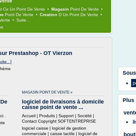
 vente
st Ce Un
Point
De
Vente
•
Magasin
Point
De
Vente
•
ue
Point
De
Vente
•
Creation
D Un
Point
De
Vente
•
Vente
•
Suite ...
me
 sur Prestashop - OT Vierzon
uite...]
 thème
Sous
p
MAGASIN POINT DE VENTE »
Plus
 De
logiciel de livraisons à domicile
caisse point de vente ...
vent
ci .
Accueil | Produits | Support | Société |
Contact Copyright SOFTENTREPRISE
l
nte
logiciel caisse | logiciel de gestion
commerciale | caisse tactile | logiciel de
bout