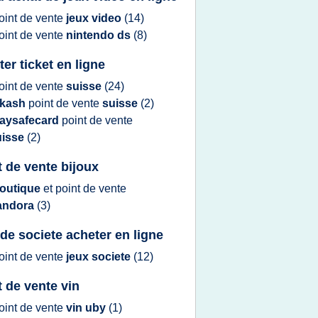
oint
de
vente
jeux video
(14)
oint
de
vente
nintendo ds
(8)
ter ticket en ligne
oint
de
vente
suisse
(24)
kash
point
de
vente
suisse
(2)
aysafecard
point
de
vente
uisse
(2)
t de vente bijoux
outique
et
point
de
vente
andora
(3)
 de societe acheter en ligne
oint
de
vente
jeux societe
(12)
t de vente vin
oint
de
vente
vin uby
(1)