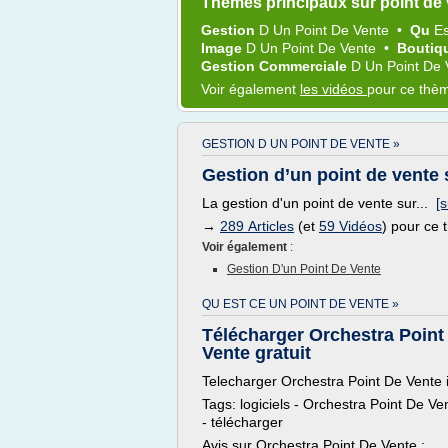
Thèmes principaux sur point de
Gestion
D Un
Point
De
Vente
•
Qu
E
Image
D Un
Point
De
Vente
•
Boutiq
Gestion Commerciale
D Un
Point
De
Voir également
les vidéos
pour ce thè
GESTION D UN POINT DE VENTE »
Gestion d’un point de vente
La gestion d'un point de vente sur...
[s
→
289 Articles
(et
59 Vidéos
) pour ce
Voir également
:
Gestion D'un Point De Vente
QU EST CE UN POINT DE VENTE »
Télécharger Orchestra Point
Vente gratuit
Telecharger Orchestra Point De Vente i
Tags: logiciels - Orchestra Point De Ve
- télécharger
Avis sur Orchestra Point De Vente :