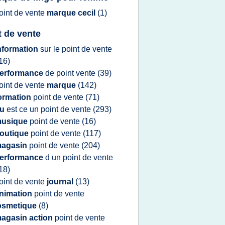
oint
de
vente
marque cecil
(1)
t de vente
nformation
sur le
point
de
vente
16)
erformance
de
point vente
(39)
oint
de
vente
marque
(142)
ormation
point
de
vente
(71)
qu
est ce un
point
de
vente
(293)
usique
point
de
vente
(16)
outique
point
de
vente
(117)
agasin
point
de
vente
(204)
erformance
d un
point
de
vente
18)
oint
de
vente
journal
(13)
nimation
point
de
vente
osmetique
(8)
agasin action
point
de
vente