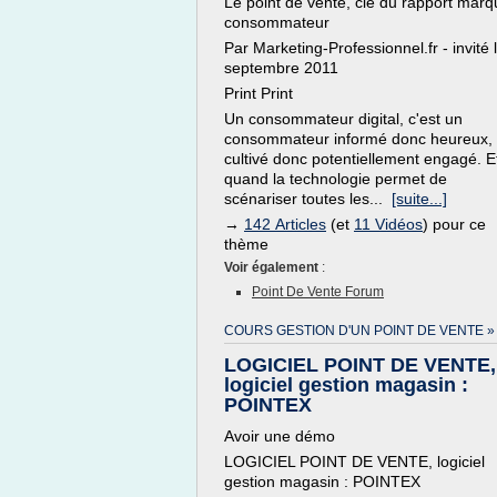
Le point de vente, clé du rapport mar
consommateur
Par Marketing-Professionnel.fr - invité 
septembre 2011
Print Print
Un consommateur digital, c'est un
consommateur informé donc heureux,
cultivé donc potentiellement engagé. E
quand la technologie permet de
scénariser toutes les...
[suite...]
→
142 Articles
(et
11 Vidéos
) pour ce
thème
Voir également
:
Point De Vente Forum
COURS GESTION D'UN POINT DE VENTE »
LOGICIEL POINT DE VENTE,
logiciel gestion magasin :
POINTEX
Avoir une démo
LOGICIEL POINT DE VENTE, logiciel
gestion magasin : POINTEX