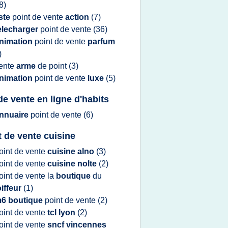
8)
iste
point
de
vente
action
(7)
elecharger
point
de
vente
(36)
nimation
point
de
vente
parfum
)
ente
arme
de
point
(3)
nimation
point
de
vente
luxe
(5)
 de vente en ligne d'habits
nnuaire
point
de
vente
(6)
t de vente cuisine
oint
de
vente
cuisine alno
(3)
oint
de
vente
cuisine nolte
(2)
oint
de
vente
la
boutique
du
iffeur
(1)
6 boutique
point
de
vente
(2)
oint
de
vente
tcl lyon
(2)
oint
de
vente
sncf vincennes