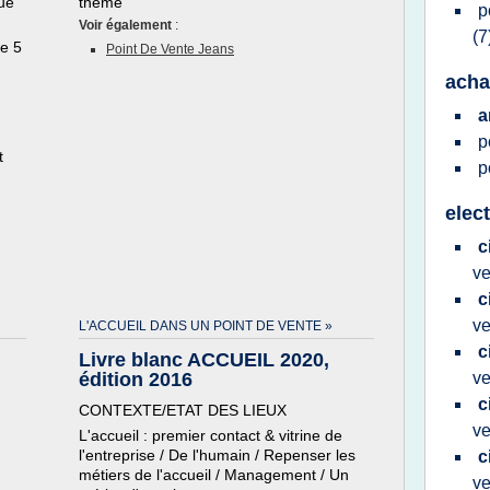
que
thème
p
Voir également
:
(7
le 5
Point De Vente Jeans
acha
a
p
t
p
elec
c
v
c
v
L'ACCUEIL DANS UN POINT DE VENTE »
c
Livre blanc ACCUEIL 2020,
édition 2016
v
c
CONTEXTE/ETAT DES LIEUX
v
L'accueil : premier contact & vitrine de
l'entreprise / De l'humain / Repenser les
c
métiers de l'accueil / Management / Un
v