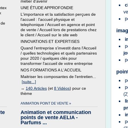
métier d'avenir
c
ntex
UNE ÉTUDE APPROFONDIE
v
x
L'importance et la satisfaction perçues de
p
l'accueil : l'accueil physique et
 de
telephonique / Accueil en agence et point
de vente / Accueil lors de prestations chez
imag
le client / Accueil sur le site web
i
INNOVATIONS ET EXPERTISES
p
Quand l'entreprise s'investit dans l'Accueil
j
/ quelles technologies et quels partenaires
pour 2020 / quelques clés pour
p
transformer l'accueil de votre entreprise
NOS FORMATIONS A L'ACCUEIL
poin
Maitriser les composantes de l'entretien...
p
[suite...]
p
→
140 Articles
(et
8 Vidéos
) pour ce
thème
(2
l
ANIMATION POINT DE VENTE »
p
nte
Animation et communication
i
points de vente AELIA -
p
Parfums ...