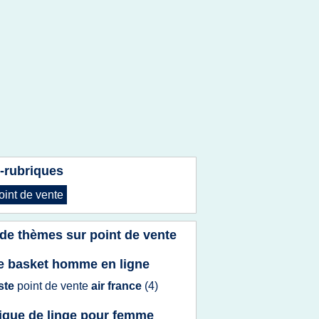
-rubriques
oint
de
vente
 de thèmes sur
point de vente
e basket homme en ligne
iste
point
de
vente
air france
(4)
ique de linge pour femme