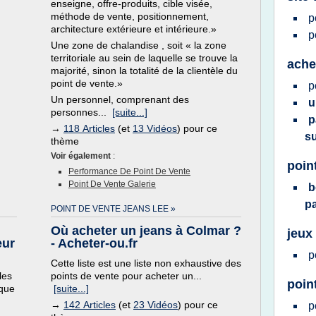
enseigne, offre-produits, cible visée,
méthode de vente, positionnement,
p
architecture extérieure et intérieure.»
p
Une zone de chalandise , soit « la zone
territoriale au sein de laquelle se trouve la
ache
majorité, sinon la totalité de la clientèle du
point de vente.»
p
Un personnel, comprenant des
u
personnes...
[suite...]
p
→
118 Articles
(et
13 Vidéos
) pour ce
s
thème
Voir également
:
poin
Performance De Point De Vente
Point De Vente Galerie
b
p
POINT DE VENTE JEANS LEE »
Où acheter un jeans à Colmar ?
jeux
eur
- Acheter-ou.fr
p
Cette liste est une liste non exhaustive des
les
points de vente pour acheter un...
poin
rque
[suite...]
→
142 Articles
(et
23 Vidéos
) pour ce
p