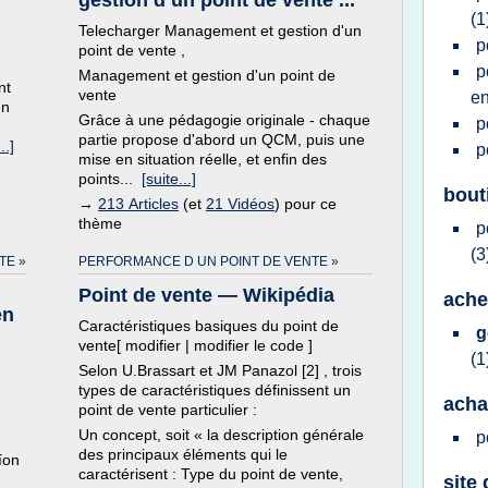
gestion d’un point de vente ...
(1
Telecharger Management et gestion d'un
p
point de vente ,
p
Management et gestion d'un point de
nt
vente
e
en
Grâce à une pédagogie originale - chaque
p
partie propose d'abord un QCM, puis une
..]
p
mise en situation réelle, et enfin des
points...
[suite...]
bout
→
213 Articles
(et
21 Vidéos
) pour ce
thème
p
(3
TE »
PERFORMANCE D UN POINT DE VENTE »
Point de vente — Wikipédia
achet
en
Caractéristiques basiques du point de
g
vente[ modifier | modifier le code ]
(1
Selon U.Brassart et JM Panazol [2] , trois
types de caractéristiques définissent un
acha
point de vente particulier :
Un concept, soit « la description générale
p
des principaux éléments qui le
íon
caractérisent : Type du point de vente,
site