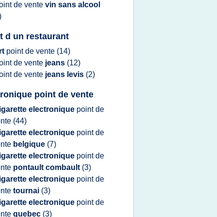
oint
de
vente
vin sans alcool
)
t d un restaurant
rt
point
de
vente
(14)
oint
de
vente
jeans
(12)
oint
de
vente
jeans levis
(2)
tronique point de vente
igarette electronique
point
de
ente
(44)
igarette electronique
point
de
ente
belgique
(7)
igarette electronique
point
de
ente
pontault combault
(3)
igarette electronique
point
de
ente
tournai
(3)
igarette electronique
point
de
ente
quebec
(3)