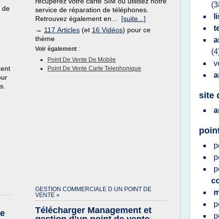
récupérez votre carte SIM ou utilisez notre
(3
t de
service de réparation de téléphones.
l
Retrouvez également en...
[suite...]
t
→
117 Articles
(et
16 Vidéos
) pour ce
thème
a
Voir également
:
(4
Point De Vente De Mobile
v
ment
Point De Vente Carte Telephonique
a
our
s.
site
a
poin
p
p
p
co
GESTION COMMERCIALE D UN POINT DE
m
VENTE »
p
Télécharger Management et
re
p