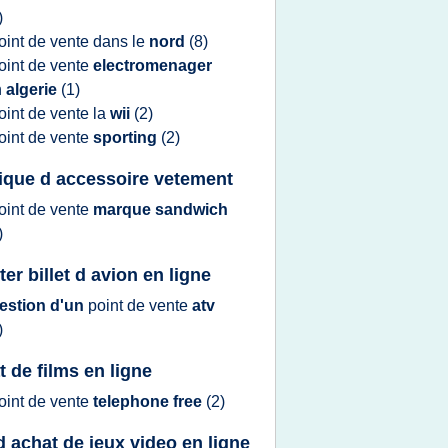
)
oint
de
vente
dans le
nord
(8)
oint
de
vente
electromenager
n
algerie
(1)
oint
de
vente
la
wii
(2)
oint
de
vente
sporting
(2)
ique d accessoire vetement
oint
de
vente
marque sandwich
)
er billet d avion en ligne
estion d'un
point
de
vente
atv
)
t de films en ligne
oint
de
vente
telephone free
(2)
 d achat de jeux video en ligne