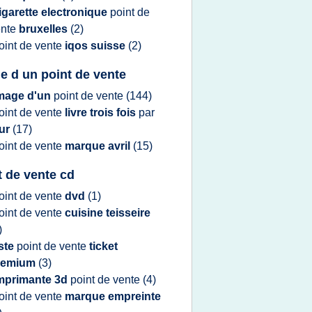
igarette electronique
point
de
ente
bruxelles
(2)
oint
de
vente
iqos suisse
(2)
e d un point de vente
mage d'un
point
de
vente
(144)
oint
de
vente
livre trois fois
par
our
(17)
oint
de
vente
marque avril
(15)
t de vente cd
oint
de
vente
dvd
(1)
oint
de
vente
cuisine teisseire
)
iste
point
de
vente
ticket
remium
(3)
mprimante 3d
point
de
vente
(4)
oint
de
vente
marque empreinte