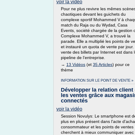
voir la vidéo
Pour ne plus revivre les mêmes scène
chaotiques devant les guichets du
complexe sportif Mohammed V à chaq
match du Raja ou du Wydad, Casa
Events, société chargée de la gestion 
Complexe Mohammed V, a trouvé la
parade. Elle a multiplié les points de v
et instauré un quota de vente par jour.
vente des billets par Internet est dans 
pipeline de l’entreprise.
→
13 Vidéos
(et
35 Articles
) pour ce
thème
INFORMATION SUR LE POINT DE VENTE »
Développer la relation client 
les ventes grâce aux magasi
connectés
voir la vidéo
Session Novulys: Le smartphone est d
plus en plus présent dans l'acte d'acha
consommateur et les points de ventes
cherchent à mieux communiquer avec