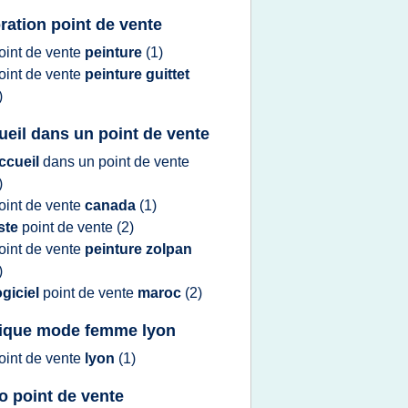
ration point de vente
oint
de
vente
peinture
(1)
oint
de
vente
peinture guittet
)
cueil dans un point de vente
ccueil
dans un
point
de
vente
)
oint
de
vente
canada
(1)
iste
point
de
vente
(2)
oint
de
vente
peinture zolpan
)
ogiciel
point
de
vente
maroc
(2)
ique mode femme lyon
oint
de
vente
lyon
(1)
o point de vente