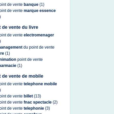
oint
de
vente
banque
(1)
oint
de
vente
marque essence
)
t de vente du livre
oint
de
vente
electromenager
)
anagement
du
point
de
vente
vre
(1)
nimation
point
de
vente
harmacie
(1)
t de vente de mobile
oint
de
vente
telephone mobile
)
oint
de
vente
billet
(13)
oint
de
vente
fnac spectacle
(2)
oint
de
vente
telephonie
(3)