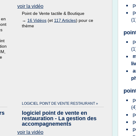
p
voir la vidéo
p
Point de Vente tactile & Boutique
e en
(1
→
16 Vidéos
(et
117 Articles
) pour ce
sont
thème
es
poin
int
p
tion
(1
IM,
m
de
li
a
p
poin
p
LOGICIEL POINT DE VENTE RESTAURANT »
(4
rs
logiciel point de vente en
p
restauration - La gestion des
p
accompagnements
p
voir la vidéo