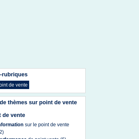
-rubriques
oint
de
vente
 de thèmes sur
point de vente
t de vente
nformation
sur le
point
de
vente
2)