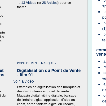
p
→
13 Vidéos
(et
28 Articles
) pour ce
s
s
thème
p
ue
p
p
du
(1
ente
p
 La
t
le
comm
vent
a
POINT DE VENTE MARQUE »
m
et
Digitalisation du Point de Vente
c
ns
- film 01
v
voir la vidéo
a
Exemples de digitalisation des marques et
or
e
des distributeurs en point de vente.
t du
Magasin digital, vitrine digitale, balisage
c
de linéaire digital, application d'aide au
d
choix, borne tablette digital en linéaire,