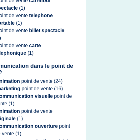
oint
de
vente
carrefour
pectacle
(1)
oint
de
vente
telephone
ortable
(1)
oint
de
vente
billet spectacle
)
oint
de
vente
carte
elephonique
(1)
unication dans le point de
e
nimation
point
de
vente
(24)
arketing
point
de
vente
(16)
ommunication visuelle
point
de
ente
(1)
nimation
point
de
vente
iginale
(1)
ommunication ouverture
point
e
vente
(1)