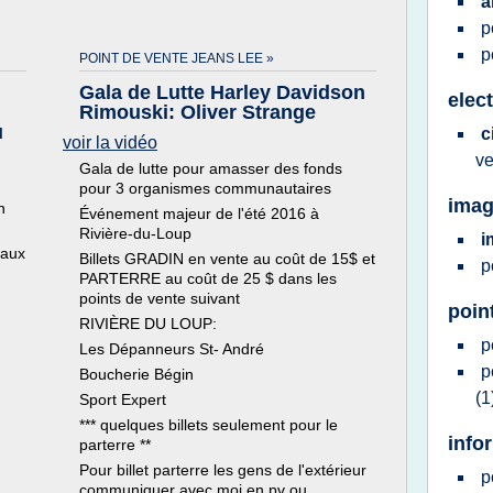
a
p
p
POINT DE VENTE JEANS LEE »
Gala de Lutte Harley Davidson
elec
Rimouski: Oliver Strange
u
c
voir la vidéo
v
Gala de lutte pour amasser des fonds
pour 3 organismes communautaires
imag
n
Événement majeur de l'été 2016 à
Rivière-du-Loup
i
eaux
Billets GRADIN en vente au coût de 15$ et
p
PARTERRE au coût de 25 $ dans les
points de vente suivant
poin
RIVIÈRE DU LOUP:
p
Les Dépanneurs St- André
p
Boucherie Bégin
(1
Sport Expert
*** quelques billets seulement pour le
info
parterre **
Pour billet parterre les gens de l'extérieur
p
communiquer avec moi en pv ou