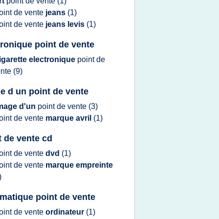
rt
point
de
vente
(1)
oint
de
vente
jeans
(1)
oint
de
vente
jeans levis
(1)
tronique point de vente
igarette electronique
point
de
ente
(9)
e d un point de vente
mage d'un
point
de
vente
(3)
oint
de
vente
marque avril
(1)
t de vente cd
oint
de
vente
dvd
(1)
oint
de
vente
marque empreinte
)
rmatique point de vente
oint
de
vente
ordinateur
(1)