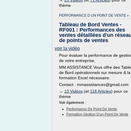
→
25 Vidéos
(et
71 Articles
) pour ce
thème
PERFORMANCE D UN POINT DE VENTE »
Tableau de Bord Ventes -
RF001 : Performances des
ventes détaillées d'un résea
de points de ventes
voir la vidéo
Pour évaluer la performance de gestio
de votre entreprise,
MM ASSISTANCE Vous offre des Tabl
de Bord opérationnels sur mesure & la
formation Excel nécessaire.
Contact : mmassistances@gmail.com
→
13 Vidéos
(et
118 Articles
) pour ce
thème
Voir également
:
Performance De Point De Vente
Formation Gestion D'un Point De Vente