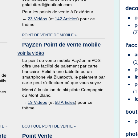
galalutterdl@outlook.com
deco
Pour les points de vente à l'extérieur...
p
→
23 Vidéos
(et
142 Articles
) pour ce
thème
p
(2
POINT DE VENTE DE MOBILE »
PayZen Point de vente mobile
l'ac
voir la vidéo
a
Le point de vente mobile PayZen mPOS
(1
offre une facilité de paiement par carte
p
bancaire. Relié à une tablette ou un
t de
l
smartphone via Bluetooth, le paiement par
ils
carte peut s'effectuer où que vous soyez.
p
Merci à la station de ski pilote Compagnie
(1
nes
du Mont Blanc.
l
→
19 Vidéos
(et
58 Articles
) pour ce
thème
bout
p
TE »
BOUTIQUE POINT DE VENTE »
phot
nte
Point Vente