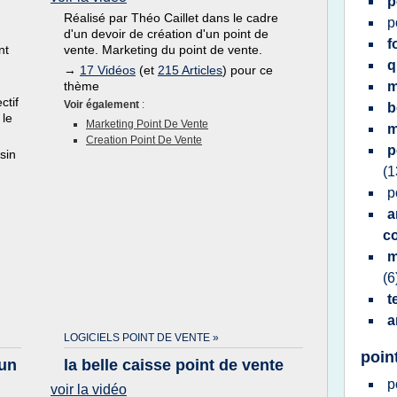
p
Réalisé par Théo Caillet dans le cadre
p
d'un devoir de création d'un point de
f
nt
vente. Marketing du point de vente.
→
17 Vidéos
(et
215 Articles
) pour ce
thème
m
ctif
Voir également
:
b
 le
Marketing Point De Vente
m
Creation Point De Vente
p
sin
(1
p
a
c
m
(6
t
a
LOGICIELS POINT DE VENTE »
poin
 un
la belle caisse point de vente
p
voir la vidéo