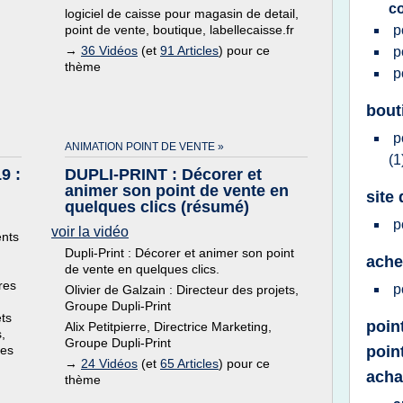
co
logiciel de caisse pour magasin de detail,
point de vente, boutique, labellecaisse.fr
p
→
36 Vidéos
(et
91 Articles
) pour ce
p
thème
p
bout
p
ANIMATION POINT DE VENTE »
(1
9 :
DUPLI-PRINT : Décorer et
animer son point de vente en
site
quelques clics (résumé)
p
voir la vidéo
ents
Dupli-Print : Décorer et animer son point
ache
de vente en quelques clics.
res
p
Olivier de Galzain : Directeur des projets,
Groupe Dupli-Print
ets
poin
Alix Petitpierre, Directrice Marketing,
,
Groupe Dupli-Print
les
poin
→
24 Vidéos
(et
65 Articles
) pour ce
acha
thème