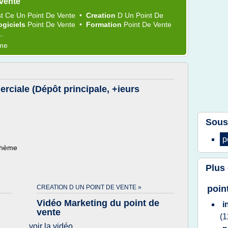
 vente
st Ce Un
Point
De
Vente
•
Creation
D Un
Point
De
ogiciels
Point
De
Vente
•
Formation
Point
De
Vente
..
ème
rciale (Dépôt principale, +ieurs
Sous
p
 thème
Plus
CREATION D UN POINT DE VENTE »
poin
Vidéo Marketing du point de
i
vente
(1
voir la vidéo