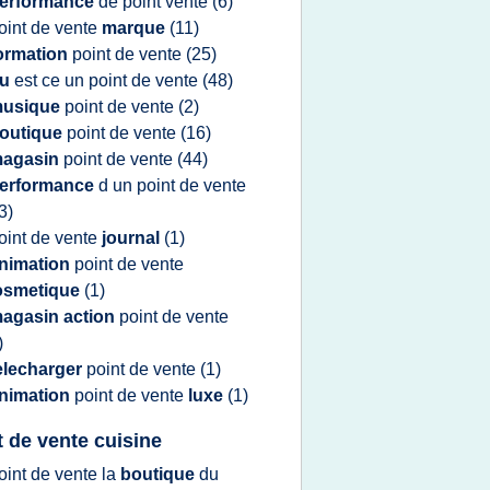
erformance
de
point vente
(6)
oint
de
vente
marque
(11)
ormation
point
de
vente
(25)
qu
est ce un
point
de
vente
(48)
usique
point
de
vente
(2)
outique
point
de
vente
(16)
agasin
point
de
vente
(44)
erformance
d un
point
de
vente
3)
oint
de
vente
journal
(1)
nimation
point
de
vente
osmetique
(1)
agasin action
point
de
vente
)
elecharger
point
de
vente
(1)
nimation
point
de
vente
luxe
(1)
t de vente cuisine
oint
de
vente
la
boutique
du