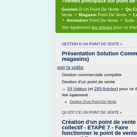
Thèmes principaux sur point de
Gestion
D Un
Point
De
Vente
•
Qu
E
Vente
•
Magasin
Point
De
Vente
•
L
•
Animation
Point
De
Vente
•
Suite .
Voir également
les articles
pour ce th
GESTION D UN POINT DE VENTE »
Présentation Solution Comme
magasins)
voir la vidéo
Gestion commerciale complète
Gestion d'un point de vente
→
59 Vidéos
(et
289 Articles
) pour ce
Voir également
:
Gestion D'un Point De Vente
QU EST CE UN POINT DE VENTE »
Création d'un point de vente
collectif - ETAPE 7 - Faire
fonctionner le point de vente