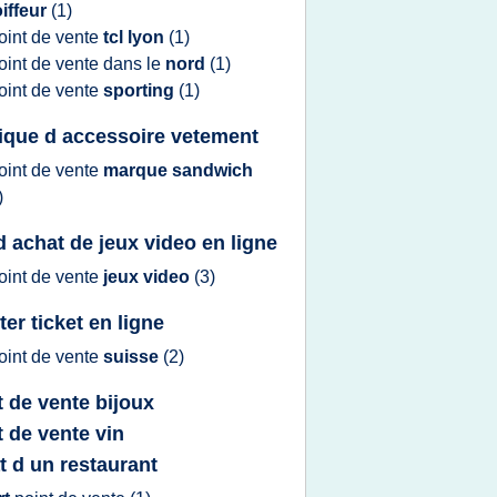
iffeur
(1)
oint
de
vente
tcl lyon
(1)
oint
de
vente
dans le
nord
(1)
oint
de
vente
sporting
(1)
ique d accessoire vetement
oint
de
vente
marque sandwich
)
 d achat de jeux video en ligne
oint
de
vente
jeux video
(3)
ter ticket en ligne
oint
de
vente
suisse
(2)
t de vente bijoux
t de vente vin
t d un restaurant