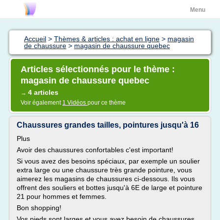
Menu
Accueil
>
Thèmes & articles : achat en ligne
>
magasin
de chaussure
>
magasin de chaussure quebec
Articles sélectionnés pour le thème :
magasin de chaussure quebec
4 articles
→
Voir également
1 Vidéos
pour ce thème
Chaussures grandes tailles, pointures jusqu'à 16
Plus
Avoir des chaussures confortables c'est important!
Si vous avez des besoins spéciaux, par exemple un soulier
extra large ou une chaussure très grande pointure, vous
aimerez les magasins de chaussures ci-dessous. Ils vous
offrent des souliers et bottes jusqu'à 6E de large et pointure
21 pour hommes et femmes.
Bon shopping!
Vos pieds sont larges et vous avez besoin de chaussures