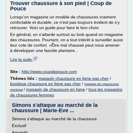
Trouver chaussure à son pied | Coup de
Pouce
Lorsqu'on magasine un modèle de chaussures vraiment
confortable et durable, ce n'est pas toujours évident de s'y
retrouver. Voici un guide pour faire le bon choix.
En général, on s'attarde surtout au look quand on magasine
des chaussures. Pourtant, on a tout intérêt à surveiller aussi
leur cote de confort. «Être mal chaussé peut nous amener
à développer une fasciite plantaire...
Lire la suite
Site :
http://www.coupdepouce.com
Thèmes liés :
magasin chaussure en ligne pas cher
/
boutique chaussure en ligne pas cher
/
magasin de chaussures
/
magasin de chaussure en ligne
/
tous les magasins
montreal
de chaussures femmes
Simons s'attaque au marché de la
chaussure | Marie-Eve ...
Simons s'attaque au marché de la chaussure
Exclusif
Agrandir