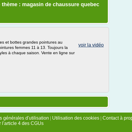
e thème : magasin de chaussure quebec
es et bottes grandes pointures au
voir la vidéo
intures femmes 11 à 13. Toujours la
yles à chaque saison. Vente en ligne sur
 générales d'utilisation
|
Utilisation des cookies
|
Contact à pro
r l'article 4 des CGUs