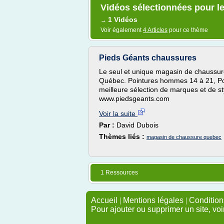
Vidéos sélectionnées pour l
1 Vidéos
→
Voir également
4 Articles
pour ce thème
Pieds Géants chaussures
Le seul et unique magasin de chaussur
Québec. Pointures hommes 14 à 21, Po
meilleure sélection de marques et de st
www.piedsgeants.com
Voir la suite
Par :
David Dubois
Thèmes liés :
magasin de chaussure quebec
1 Ressources
Accueil
|
Mentions légales
|
Conditions
Pour ajouter ou supprimer un site, voi