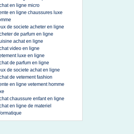
chat en ligne micro
ente en ligne chaussures luxe
omme
eux de societe acheter en ligne
cheter de parfum en ligne
uisine achat en ligne
chat video en ligne
etement luxe en ligne
chat de parfum en ligne
eux de societe achat en ligne
chat de vetement fashion
ente en ligne vetement homme
xe
chat chaussure enfant en ligne
chat en ligne de materiel
formatique