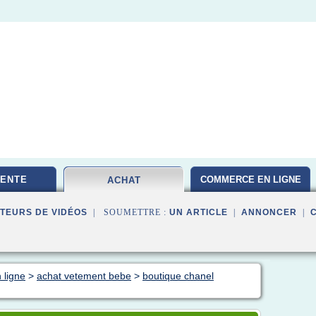
VENTE
COMMERCE EN LIGNE
ACHAT
TEURS DE VIDÉOS
| SOUMETTRE :
UN ARTICLE
|
ANNONCER
|
 ligne
>
achat vetement bebe
>
boutique chanel