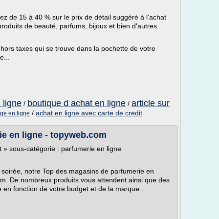
ez de 15 à 40 % sur le prix de détail suggéré à l'achat
 produits de beauté, parfums, bijoux et bien d'autres.
 hors taxes qui se trouve dans la pochette de votre
e...
 ligne
boutique d achat en ligne
article sur
/
/
/
achat en ligne avec carte de credit
ge en ligne
ie en ligne - topyweb.com
at » sous-catégorie : parfumerie en ligne
n soirée, notre Top des magasins de parfumerie en
fum. De nombreux produits vous attendent ainsi que des
 en fonction de votre budget et de la marque...