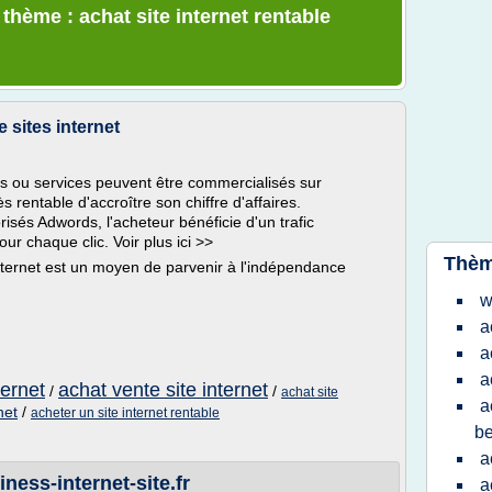
 thème : achat site internet rentable
e sites internet
ts ou services peuvent être commercialisés sur
ès rentable d'accroître son chiffre d'affaires.
isés Adwords, l'acheteur bénéficie d'un trafic
ur chaque clic. Voir plus ici >>
Thèm
internet est un moyen de parvenir à l'indépendance
w
a
a
a
ternet
achat vente site internet
/
/
achat site
a
net
/
acheter un site internet rentable
be
a
iness-internet-site.fr
a