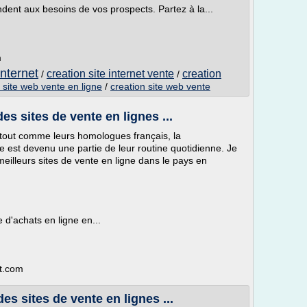
dent aux besoins de vos prospects. Partez à la...
m
internet
creation site internet vente
creation
/
/
 site web vente en ligne
/
creation site web vente
es sites de vente en lignes ...
 tout comme leurs homologues français, la
ne est devenu une partie de leur routine quotidienne. Je
meilleurs sites de vente en ligne dans le pays en
e d'achats en ligne en...
ot.com
es sites de vente en lignes ...