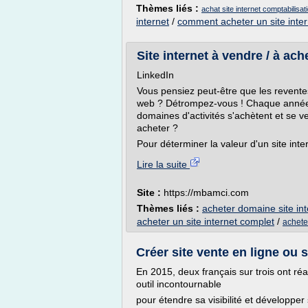
Thèmes liés :
achat site internet comptabilisat
internet
/
comment acheter un site inter
Site internet à vendre / à ac
LinkedIn
Vous pensiez peut-être que les reventes
web ? Détrompez-vous ! Chaque année, d
domaines d'activités s'achètent et se v
acheter ?
Pour déterminer la valeur d'un site inte
Lire la suite
Site :
https://mbamci.com
Thèmes liés :
acheter domaine site int
acheter un site internet complet
/
acheter
Créer site vente en ligne ou s
En 2015, deux français sur trois ont ré
outil incontournable
pour étendre sa visibilité et développe