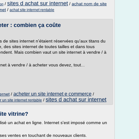
sites d achat sur internet
/
/
achat nom de site
ion
net
/
achat site internet rentable
heter : combien ça coûte
 de sites internet n'étaient réservées qu'aux titans du
es sites internet de toutes tailles et dans tous
endent. Mais combien vaut un site internet à vendre / à
rnet à vendre / à acheter vous devez, tout...
acheter un site internet e commerce
ernet
/
/
sites d achat sur internet
/
 un site internet rentable
ite vitrine?
alisé un achat en ligne. Internet s'est imposé comme un
r ses ventes en touchant de nouveaux clients.