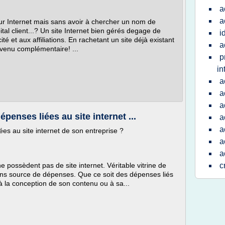
a
a
ur Internet mais sans avoir à chercher un nom de
al client...? Un site Internet bien gérés degage de
i
té et aux affiliations. En rachetant un site déjà existant
a
venu complémentaire! ...
p
in
a
a
a
enses liées au site internet ...
a
a
es au site internet de son entreprise ?
a
a
 possèdent pas de site internet. Véritable vitrine de
c
moins source de dépenses. Que ce soit des dépenses liés
 à la conception de son contenu ou à sa...