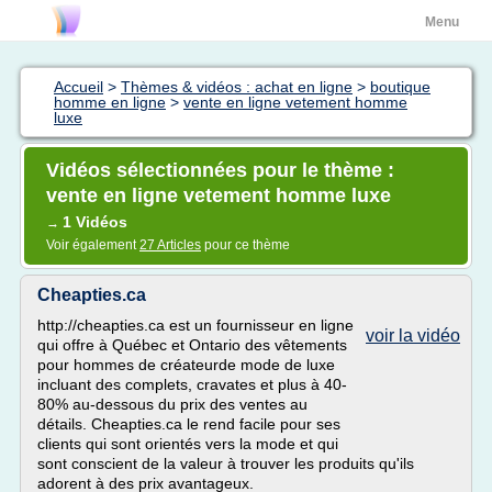
Menu
Accueil
>
Thèmes & vidéos : achat en ligne
>
boutique
homme en ligne
>
vente en ligne vetement homme
luxe
Vidéos sélectionnées pour le thème :
vente en ligne vetement homme luxe
1 Vidéos
→
Voir également
27 Articles
pour ce thème
Cheapties.ca
http://cheapties.ca est un fournisseur en ligne
voir la vidéo
qui offre à Québec et Ontario des vêtements
pour hommes de créateurde mode de luxe
incluant des complets, cravates et plus à 40-
80% au-dessous du prix des ventes au
détails. Cheapties.ca le rend facile pour ses
clients qui sont orientés vers la mode et qui
sont conscient de la valeur à trouver les produits qu'ils
adorent à des prix avantageux.