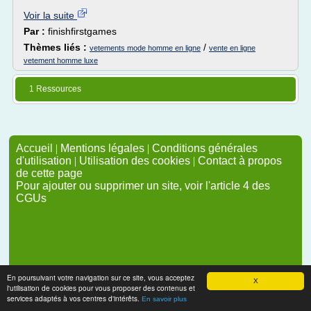
Voir la suite
Par :
finishfirstgames
Thèmes liés :
/
vetements mode homme en ligne
vente en ligne
vetement homme luxe
1 Ressources
Accueil
|
Mentions légales
|
Conditions générales
d'utilisation
|
Utilisation des cookies
|
Contact à propos
de cette page
Pour ajouter ou supprimer un site, voir l'article 4 des
CGUs
En poursuivant votre navigation sur ce site, vous acceptez
X
l'utilisation de cookies pour vous proposer des contenus et
services adaptés à vos centres d'intérêts.
En savoir plus