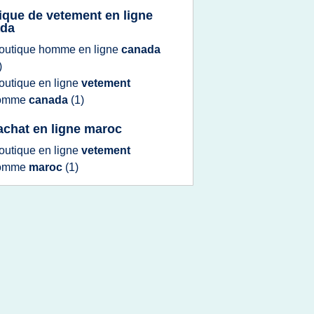
ique de vetement en ligne
ada
outique homme
en
ligne
canada
)
outique
en
ligne
vetement
omme
canada
(1)
 achat en ligne maroc
outique
en
ligne
vetement
omme
maroc
(1)