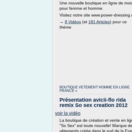
Une nouvelle boutique en ligne de mo
pour femme et homme.
Visitez notre site www.power-dressing
→
8 Vidéos
(et
181 Articles
) pour ce
thème
BOUTIQUE VETEMENT HOMME EN LIGNE
FRANCE »
Présentation avicii-flo rida
remix So sex creation 2012
voir la vidéo
La boutique de création et vente en li
"So Sex" est toute nouvelle! Marque d
vêtements créée dans le sud de la Fr