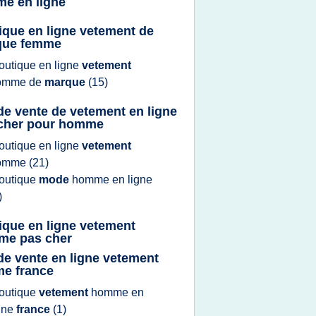
e en ligne
ique en ligne vetement de
que femme
outique
en
ligne
vetement
omme
de
marque
(15)
 de vente de vetement en ligne
cher pour homme
outique
en
ligne
vetement
omme
(21)
outique
mode
homme
en
ligne
)
ique en ligne vetement
e pas cher
 de vente en ligne vetement
e france
outique
vetement
homme
en
gne
france
(1)