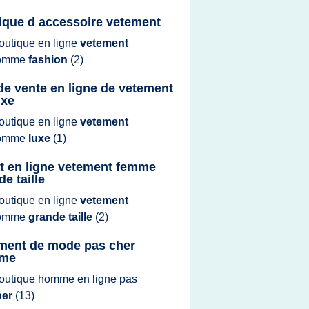
ique d accessoire vetement
outique
en
ligne
vetement
omme
fashion
(2)
 de vente en ligne de vetement
uxe
outique
en
ligne
vetement
omme
luxe
(1)
t en ligne vetement femme
e taille
outique
en
ligne
vetement
omme
grande taille
(2)
ment de mode pas cher
me
outique homme
en
ligne
pas
her
(13)