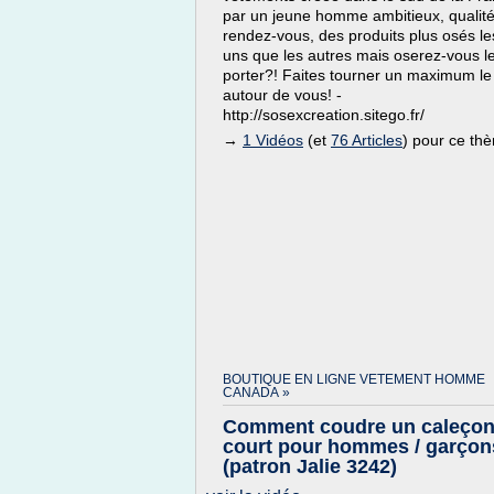
par un jeune homme ambitieux, qualit
rendez-vous, des produits plus osés le
uns que les autres mais oserez-vous l
porter?! Faites tourner un maximum le 
autour de vous! -
http://sosexcreation.sitego.fr/
→
1 Vidéos
(et
76 Articles
) pour ce th
BOUTIQUE EN LIGNE VETEMENT HOMME
CANADA »
Comment coudre un caleço
court pour hommes / garçon
(patron Jalie 3242)