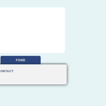
FOND
CONTACT