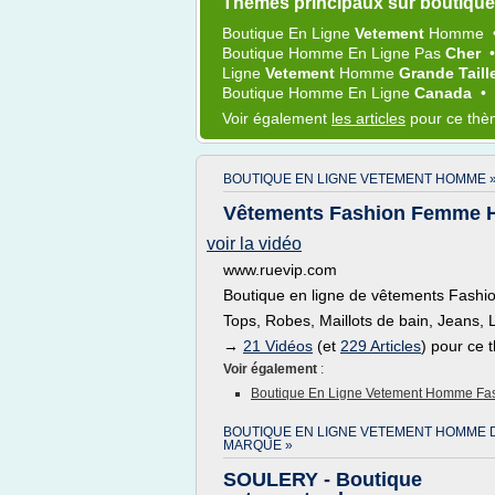
Thèmes principaux sur boutiqu
Boutique
En
Ligne
Vetement
Homme
Boutique Homme
En
Ligne
Pas
Cher
Ligne
Vetement
Homme
Grande Taill
Boutique Homme
En
Ligne
Canada
•
Voir également
les articles
pour ce th
BOUTIQUE EN LIGNE VETEMENT HOMME 
Vêtements Fashion Femme
voir la vidéo
www.ruevip.com
Boutique en ligne de vêtements Fashi
Tops, Robes, Maillots de bain, Jeans, L
→
21 Vidéos
(et
229 Articles
) pour ce
Voir également
:
Boutique En Ligne Vetement Homme Fa
BOUTIQUE EN LIGNE VETEMENT HOMME 
MARQUE »
SOULERY - Boutique