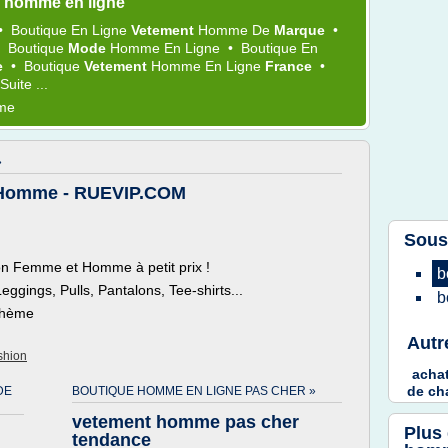
e homme en ligne
•
Boutique
En
Ligne
Vetement
Homme
De
Marque
•
•
Boutique
Mode
Homme
En
Ligne
•
Boutique
En
e
•
Boutique
Vetement
Homme
En
Ligne
France
•
Suite ...
ème
»
 Homme - RUEVIP.COM
Sous
on Femme et Homme à petit prix !
b
eggings, Pulls, Pantalons, Tee-shirts...
b
 thème
Autr
shion
acha
de
ch
DE
BOUTIQUE HOMME EN LIGNE PAS CHER »
vetement homme pas cher
Plus
tendance