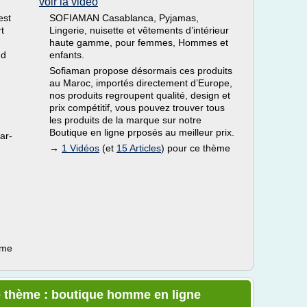
voir la vidéo
est
SOFIAMAN Casablanca, Pyjamas,
t
Lingerie, nuisette et vêtements d’intérieur
haute gamme, pour femmes, Hommes et
nd
enfants.
Sofiaman propose désormais ces produits
au Maroc, importés directement d’Europe,
nos produits regroupent qualité, design et
prix compétitif, vous pouvez trouver tous
les produits de la marque sur notre
Boutique en ligne prposés au meilleur prix.
ar-
→
1 Vidéos
(et
15 Articles
) pour ce thème
ème
e thème : boutique homme en ligne