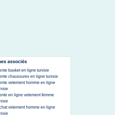
es associés
ente basket en ligne tunisie
ente chaussures en ligne tunisie
ente vetement homme en ligne
nisie
ente en ligne vetement femme
nisie
chat vetement homme en ligne
nisie