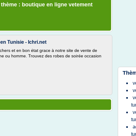
e thème : boutique en ligne vetement
n Tunisie - Ichri.net
ers et en bon état grace à notre site de vente de
mme ou homme. Trouvez des robes de soirée occasion
Thèm
v
v
v
tu
v
tu
a
tu