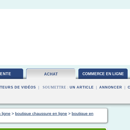
VENTE
COMMERCE EN LIGNE
ACHAT
TEURS DE VIDÉOS
| SOUMETTRE :
UN ARTICLE
|
ANNONCER
|
 ligne
>
boutique chaussure en ligne
>
boutique en