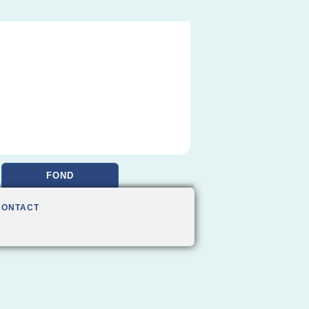
FOND
CONTACT