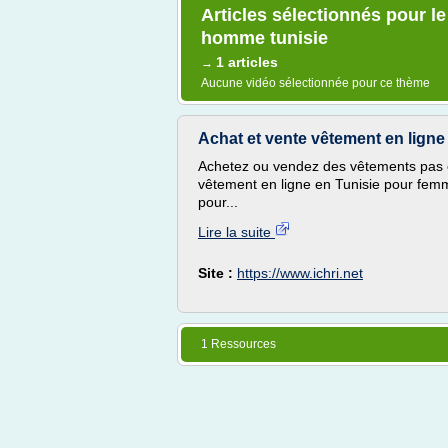
Articles sélectionnés pour l
homme tunisie
1 articles
→
Aucune vidéo sélectionnée pour ce thème
Achat et vente vêtement en ligne e
Achetez ou vendez des vêtements pas ch
vêtement en ligne en Tunisie pour fe
pour...
Lire la suite
Site :
https://www.ichri.net
1 Ressources