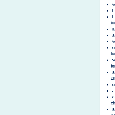
v
b
b
tu
a
a
v
s
tu
v
f
a
c
s
a
a
ch
a