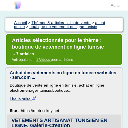
Menu
Accueil
>
Thèmes & articles : site de vente
>
achat
online
>
boutique de vetement en ligne tunisie
Articles sélectionnés pour le thème :
boutique de vetement en ligne tunisie
7 articles
→
Voir également
1 Vidéos
pour ce thème
Achat des vetements en ligne en tunisie websites
- zen.com ...
Boutique de vente en ligne en tunisie, achat en ligne
electromenager tunisie,boutique...
Lire la suite
Site :
https://metricskey.net
VETEMENTS ARTISANAT TUNISIEN EN
LIGNE, Galerie-Creation