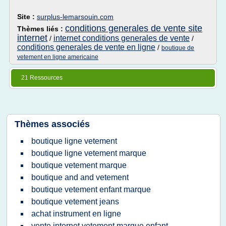
Site :
surplus-lemarsouin.com
conditions generales de vente site
Thèmes liés :
internet
internet conditions generales de vente
/
/
conditions generales de vente en ligne
/
boutique de
vetement en ligne americaine
21 Ressources
Thèmes associés
boutique ligne vetement
boutique ligne vetement marque
boutique vetement marque
boutique and and vetement
boutique vetement enfant marque
boutique vetement jeans
achat instrument en ligne
vente internet vetement marque enfant