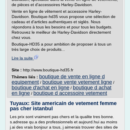
de pièces et d'accessoires Harley-Davidson.
Vente en ligne de vêtement et accessoire Harley-
Davidson. Boutique-hd35 vous propose une sélection de
cadeau et d'articles authentiques et siglés. Nous
répondons à tous les besoins et pour tous les budgets.
Retrouvez le meilleur de Harley-Davidson directement
chez vous.
Boutique-HD35 a pour ambition de proposer à tous un
très large choix de produits...
Lire la suite
Site :
http://www.boutique-hd35.fr
boutique de vente en ligne d
Thèmes liés :
equipement
boutique vente vetement ligne
/
/
boutique d'achat en ligne
boutique d achat
/
en ligne
boutique d accessoire vetement
/
Tuyaux: Site americain de vetement femme
pas cher istanbul
Les prix sont vraiment pas chers et la qualite tres bonne.
s.adresse qu.a des professionnels et aujourd.hui au moins
j.ai des vrais bonjour a tous, j aimerais trouver des sites de