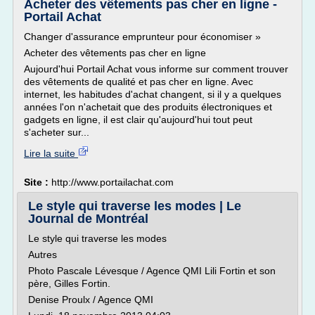
Acheter des vêtements pas cher en ligne -
Portail Achat
Changer d'assurance emprunteur pour économiser »
Acheter des vêtements pas cher en ligne
Aujourd'hui Portail Achat vous informe sur comment trouver
des vêtements de qualité et pas cher en ligne. Avec
internet, les habitudes d'achat changent, si il y a quelques
années l'on n'achetait que des produits électroniques et
gadgets en ligne, il est clair qu'aujourd'hui tout peut
s'acheter sur...
Lire la suite
Site :
http://www.portailachat.com
Le style qui traverse les modes | Le
Journal de Montréal
Le style qui traverse les modes
Autres
Photo Pascale Lévesque / Agence QMI Lili Fortin et son
père, Gilles Fortin.
Denise Proulx / Agence QMI