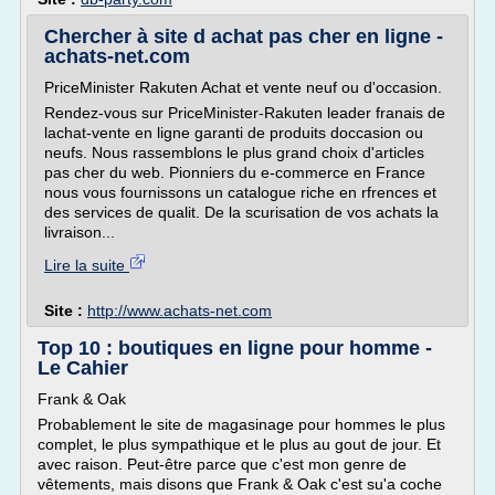
Chercher à site d achat pas cher en ligne -
achats-net.com
PriceMinister Rakuten Achat et vente neuf ou d'occasion.
Rendez-vous sur PriceMinister-Rakuten leader franais de
lachat-vente en ligne garanti de produits doccasion ou
neufs. Nous rassemblons le plus grand choix d'articles
pas cher du web. Pionniers du e-commerce en France
nous vous fournissons un catalogue riche en rfrences et
des services de qualit. De la scurisation de vos achats la
livraison...
Lire la suite
Site :
http://www.achats-net.com
Top 10 : boutiques en ligne pour homme -
Le Cahier
Frank & Oak
Probablement le site de magasinage pour hommes le plus
complet, le plus sympathique et le plus au gout de jour. Et
avec raison. Peut-être parce que c'est mon genre de
vêtements, mais disons que Frank & Oak c'est su'a coche