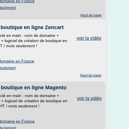
domaine en France
facilement
Haut de page
 boutique en ligne Zencart
on clé en main : nom de domaine +
voir la vidéo
+ logiciel de création de boutique en
HT / mois seulement !
domaine en France
facilement
Haut de page
 boutique en ligne Magento
on clé en main : nom de domaine +
voir la vidéo
+ logiciel de création de boutique en
 HT / mois seulement !
domaine en France
facilement