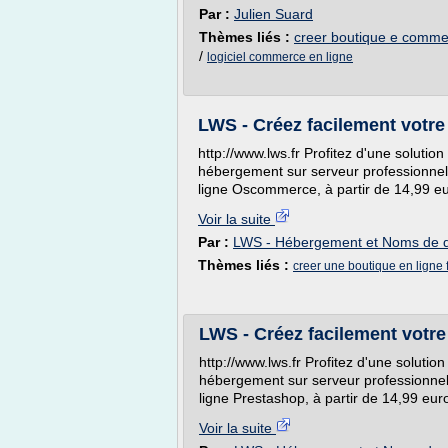
Par :
Julien Suard
Thèmes liés :
creer boutique e comme
/
logiciel commerce en ligne
LWS - Créez facilement votr
http://www.lws.fr Profitez d'une soluti
hébergement sur serveur professionnel 
ligne Oscommerce, à partir de 14,99 e
Voir la suite
Par :
LWS - Hébergement et Noms de 
Thèmes liés :
creer une boutique en ligne 
LWS - Créez facilement votre
http://www.lws.fr Profitez d'une soluti
hébergement sur serveur professionnel 
ligne Prestashop, à partir de 14,99 eur
Voir la suite