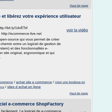
Haut de page
et libérez votre expérience utilisateur
p://bit.ly/1dvETsf
voir la vidéo
 http://ecommerce-live.net
open-source qui vous permet de créer
-chemin entre un logiciel de gestion de
em) et des fonctionnalités e-
 site original, ergonomique et qui
.
/
achat site e commerce
/
e commerce
creer une boutique en
/
sites d achat en ligne
urce
Haut de page
iciel e-commerce ShopFactory
 facilement. Le logiciel de e-commerce