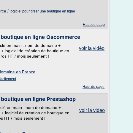
rce
/
logiciel pour creer une boutique en ligne
Haut de page
e boutique en ligne Oscommerce
on clé en main : nom de domaine +
voir la vidéo
+ logiciel de création de boutique en
uros HT / mois seulement !
domaine en France
facilement
Haut de page
 boutique en ligne Prestashop
on clé en main : nom de domaine +
voir la vidéo
+ logiciel de création de boutique en
os HT / mois seulement !