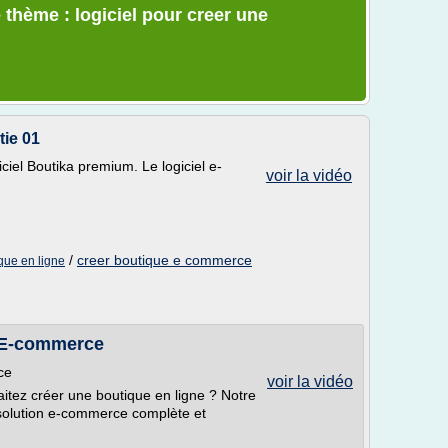
 thème : logiciel pour creer une
tie 01
ciel Boutika premium. Le logiciel e-
voir la vidéo
/
creer boutique e commerce
ique en ligne
: E-commerce
ce
voir la vidéo
aitez créer une boutique en ligne ? Notre
e solution e-commerce complète et