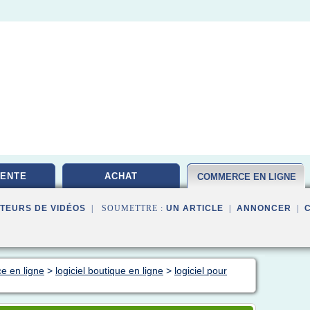
VENTE
ACHAT
COMMERCE EN LIGNE
TEURS DE VIDÉOS
| SOUMETTRE :
UN ARTICLE
|
ANNONCER
|
e en ligne
>
logiciel boutique en ligne
>
logiciel pour