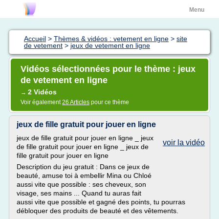
Menu
Accueil
>
Thèmes & vidéos : vetement en ligne
>
site
de vetement
>
jeux de vetement en ligne
Vidéos sélectionnées pour le thème : jeux
de vetement en ligne
2 Vidéos
→
Voir également
26 Articles
pour ce thème
jeux de fille gratuit pour jouer en ligne
jeux de fille gratuit pour jouer en ligne _ jeux
voir la vidéo
de fille gratuit pour jouer en ligne _ jeux de
fille gratuit pour jouer en ligne
Description du jeu gratuit : Dans ce jeux de
beauté, amuse toi à embellir Mina ou Chloé
aussi vite que possible : ses cheveux, son
visage, ses mains ... Quand tu auras fait
aussi vite que possible et gagné des points, tu pourras
débloquer des produits de beauté et des vêtements.