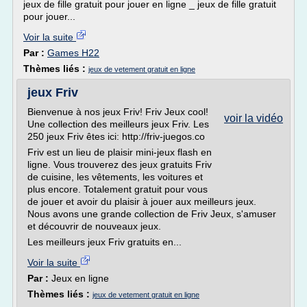
jeux de fille gratuit pour jouer en ligne _ jeux de fille gratuit
pour jouer...
Voir la suite
Par :
Games H22
Thèmes liés :
jeux de vetement gratuit en ligne
jeux Friv
Bienvenue à nos jeux Friv! Friv Jeux cool!
voir la vidéo
Une collection des meilleurs jeux Friv. Les
250 jeux Friv êtes ici: http://friv-juegos.co
Friv est un lieu de plaisir mini-jeux flash en
ligne. Vous trouverez des jeux gratuits Friv
de cuisine, les vêtements, les voitures et
plus encore. Totalement gratuit pour vous
de jouer et avoir du plaisir à jouer aux meilleurs jeux.
Nous avons une grande collection de Friv Jeux, s'amuser
et découvrir de nouveaux jeux.
Les meilleurs jeux Friv gratuits en...
Voir la suite
Par :
Jeux en ligne
Thèmes liés :
jeux de vetement gratuit en ligne