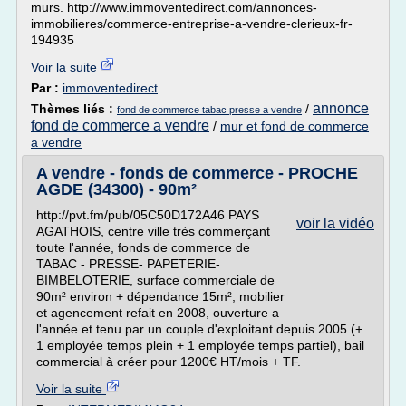
murs. http://www.immoventedirect.com/annonces-
immobilieres/commerce-entreprise-a-vendre-clerieux-fr-
194935
Voir la suite
Par :
immoventedirect
annonce
Thèmes liés :
/
fond de commerce tabac presse a vendre
fond de commerce a vendre
/
mur et fond de commerce
a vendre
A vendre - fonds de commerce - PROCHE
AGDE (34300) - 90m²
http://pvt.fm/pub/05C50D172A46 PAYS
voir la vidéo
AGATHOIS, centre ville très commerçant
toute l'année, fonds de commerce de
TABAC - PRESSE- PAPETERIE-
BIMBELOTERIE, surface commerciale de
90m² environ + dépendance 15m², mobilier
et agencement refait en 2008, ouverture a
l'année et tenu par un couple d'exploitant depuis 2005 (+
1 employée temps plein + 1 employée temps partiel), bail
commercial à créer pour 1200€ HT/mois + TF.
Voir la suite