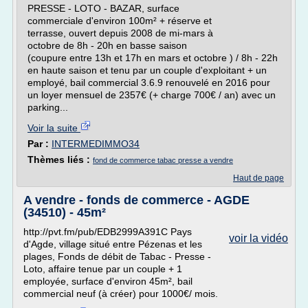
PRESSE - LOTO - BAZAR, surface
commerciale d'environ 100m² + réserve et
terrasse, ouvert depuis 2008 de mi-mars à
octobre de 8h - 20h en basse saison
(coupure entre 13h et 17h en mars et octobre ) / 8h - 22h
en haute saison et tenu par un couple d'exploitant + un
employé, bail commercial 3.6.9 renouvelé en 2016 pour
un loyer mensuel de 2357€ (+ charge 700€ / an) avec un
parking...
Voir la suite
Par :
INTERMEDIMMO34
Thèmes liés :
fond de commerce tabac presse a vendre
Haut de page
A vendre - fonds de commerce - AGDE
(34510) - 45m²
http://pvt.fm/pub/EDB2999A391C Pays
voir la vidéo
d'Agde, village situé entre Pézenas et les
plages, Fonds de débit de Tabac - Presse -
Loto, affaire tenue par un couple + 1
employée, surface d'environ 45m², bail
commercial neuf (à créer) pour 1000€/ mois.