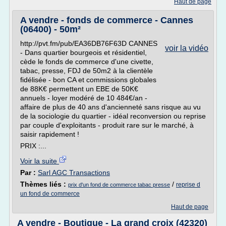
Haut de page
A vendre - fonds de commerce - Cannes
(06400) - 50m²
http://pvt.fm/pub/EA36DB76F63D CANNES
voir la vidéo
- Dans quartier bourgeois et résidentiel,
cède le fonds de commerce d'une civette,
tabac, presse, FDJ de 50m2 à la clientèle
fidélisée - bon CA et commissions globales
de 88K€ permettent un EBE de 50K€
annuels - loyer modéré de 10 484€/an -
affaire de plus de 40 ans d'ancienneté sans risque au vu
de la sociologie du quartier - idéal reconversion ou reprise
par couple d'exploitants - produit rare sur le marché, à
saisir rapidement !
PRIX :...
Voir la suite
Par :
Sarl AGC Transactions
Thèmes liés :
/
reprise d
prix d'un fond de commerce tabac presse
un fond de commerce
Haut de page
A vendre - Boutique - La grand croix (42320)