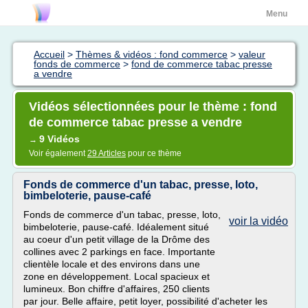
Menu
Accueil
>
Thèmes & vidéos : fond commerce
>
valeur
fonds de commerce
>
fond de commerce tabac presse
a vendre
Vidéos sélectionnées pour le thème : fond
de commerce tabac presse a vendre
9 Vidéos
→
Voir également
29 Articles
pour ce thème
Fonds de commerce d'un tabac, presse, loto,
bimbeloterie, pause-café
Fonds de commerce d'un tabac, presse, loto,
voir la vidéo
bimbeloterie, pause-café. Idéalement situé
au coeur d'un petit village de la Drôme des
collines avec 2 parkings en face. Importante
clientèle locale et des environs dans une
zone en développement. Local spacieux et
lumineux. Bon chiffre d'affaires, 250 clients
par jour. Belle affaire, petit loyer, possibilité d'acheter les