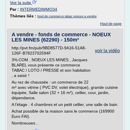
Voir la suite
Par :
INTERMEDIMMO34
Thèmes liés :
fond de commerce tabac presse a vendre
Haut de page
A vendre - fonds de commerce - NOEUX
LES MINES (62290) - 150m²
http://pvt.fm/pub/9BD8577D-9A16-51A8-
voir la vidéo
126F-B7823702594F
3%.COM , NOEUX LES MINES , Jacques
BLAREL vous présente ce commerce
TABAC / LOTO / PRESSE et son habitation
, a saisir !
Au rez de chaussée : un commerce de 22
m² avec vitrine ( PVC DV, volet électrique), grande cuisine
équipée, Salle salon (32 + 16 m²), cellier, cour, jardin,
dépendance.
A l'étage : 4 chambres et un petit cellier, une salle de bain.
Achat possible de la maison sans le commerce (169900
Euro FAI).
Nombreuses...