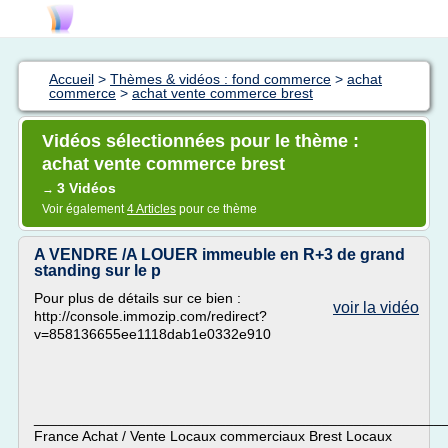
Accueil
>
Thèmes & vidéos : fond commerce
>
achat
commerce
>
achat vente commerce brest
Vidéos sélectionnées pour le thème :
achat vente commerce brest
3 Vidéos
→
Voir également
4 Articles
pour ce thème
A VENDRE /A LOUER immeuble en R+3 de grand
standing sur le p
Pour plus de détails sur ce bien :
voir la vidéo
http://console.immozip.com/redirect?
v=858136655ee1118dab1e0332e910
____________________________________________________
France Achat / Vente Locaux commerciaux Brest Locaux