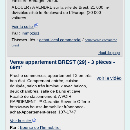
Finistère Bretagne 29200
A LOUER / A VENDRE sur la ville de Brest, 21 000 m²
divisibles situé le Boulevard de L'Europe (30 000
voitures...
Voir la suite
Par :
immozip1
Thèmes liés :
achat local commercial
/
achat vente commerce
brest
Haut de page
Vente appartement BREST (29) - 3 pièces -
69m²
Proche commerces, appartement T3 en très
voir la vidéo
bon état. Comprenant entrée, cuisine
équipée, salon très lumineux avec balcon,
deux chambres, salle de bains et cave.
Facilité de stationnement, A VOIR
RAPIDEMENT !!!! Garantie-Revente Offerte
http://www.bourse-immobilier.fr/annonce-
achat-Appartement-brest_197-1747
Voir la suite
Par :
Bourse de l'Immobilier