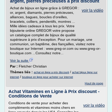
argent, pierres précieuses à prix discount
Achat de bijoux en ligne grâce à GREGOR :
voir la vidéo
or, argent, diamants, pierres précieuses,
alliances, bagues, boucles d'oreilles,
bracelets, colliers, pendentifs, montres ...
Mille idées cadeaux à tous les prix. Votre
bijouterie online GREGOR votre propose
un catalogue complet de bijoux de qualité
supérieure à prix d'exception. Pour un mariage, une
communion, un baptême, des fiançailles, visitez notre
boutique sur Internet : www.greg-or.com ou www.greg-or-
boutique.com ...Consultez notre...
Voir la suite
Par :
Fletcher Christian
Thèmes liés :
/
achat en ligne a prix discount
achat bijoux ligne sur
/
internet
boutique en ligne pour acheter sur internet
Haut de page
Achat Vitamines en Ligne à Prix discount -
Conditions de Vente
Conditions de vente pour acheter des
voir la vidéo
compléments et vitamines moins chers en