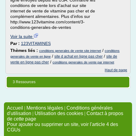
ligne envoyés depuis les USA. Connaître les
conditions de vente lors d'achat sur site
internet de vente de vitamine pas cher et de
complément alimentaires. Plus d'infos sur
http://www.123vitamine.com/content/3-
conditions-generales-de-ventes
Voir la suite
Par :
123VITAMINES
Thèmes liés :
/
conditions generales de vente site internet
conditions
/
/
site d achat en ligne pas cher
site de
generales de vente en ligne
/
vente en ligne pas cher
conditions generales de vente par internet
Haut de page
3 Ressources
Accueil
|
Mentions légales
|
Conditions générales
d'utilisation
|
Utilisation des cookies
|
Contact à propos
de cette page
Pour ajouter ou supprimer un site, voir l'article 4 des
CGUs