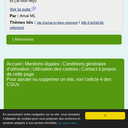
Et j'ai tout reçu
Voir la suite
Par :
Amal ML
Thèmes liés :
/
site d achat de
site d'achat en ligne vetement
vetement
1 Ressources
Accueil
|
Mentions légales
|
Conditions générales
d'utilisation
|
Utilisation des cookies
|
Contact à propos
de cette page
Pour ajouter ou supprimer un site, voir l'article 4 des
CGUs
En poursuivant votre navigation sur ce site, vous acceptez
X
l'utilisation de cookies pour vous proposer des contenus et
services adaptés à vos centres d'intérêts.
En savoir plus