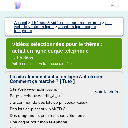
Menu
Accueil
>
Thèmes & vidéos : commerce en ligne
>
site
web de vente en ligne
>
achat en ligne coque
telephone
Vidéos sélectionnées pour le thème :
achat en ligne coque telephone
1 Vidéos
→
Voir également
1 Articles
pour ce thème
Le site algérien d'achat en ligne Achrili.com.
Comment ça marche ? [ Tuto ]
Site Web www.achrili.com.
voir la vidéo
Page facebook Achrili أشريلي
J'ai commandé des lots de pinceaux kabuki
Des lots de pinceaux NAKED 3
Des rangements pour les sous-vêtements
Une coque pour mon téléphone